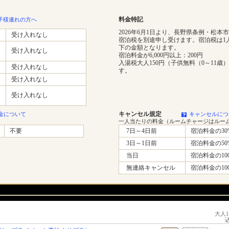
料金特記
子様連れの方へ
2026年6月1日より、長野県条例・松本
受け入れなし
宿泊税を別途申し受けます。宿泊税は1
下の金額となります。
受け入れなし
宿泊料金が6,000円以上：200円
入湯税大人150円（子供無料（0～11歳
受け入れなし
す。
受け入れなし
受け入れなし
キャンセル規定
金について
キャンセルにつ
一人当たりの料金（ルームチャージはルー
不要
7日～4日前
宿泊料金の30
3日～1日前
宿泊料金の50
当日
宿泊料金の10
無連絡キャンセル
宿泊料金の10
大人