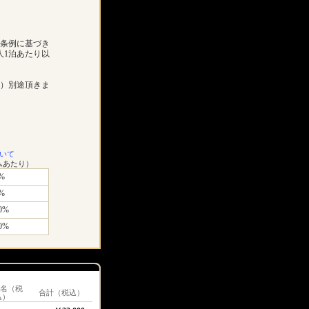
市条例に基づき
人1泊あたり以
））別途頂きま
いて
ムあたり）
%
%
0%
0%
1名（税
合計（税込）
込）