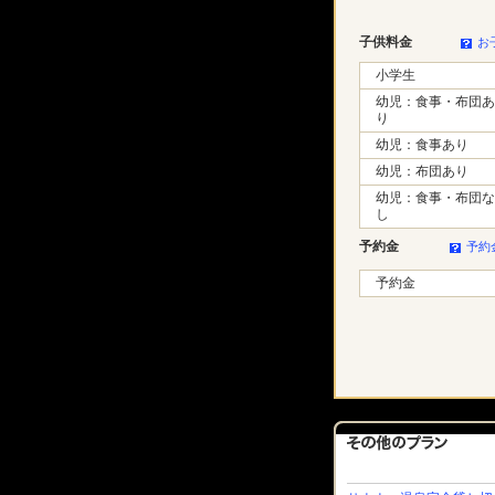
子供料金
お
小学生
幼児：食事・布団あ
り
幼児：食事あり
幼児：布団あり
幼児：食事・布団な
し
予約金
予約
予約金