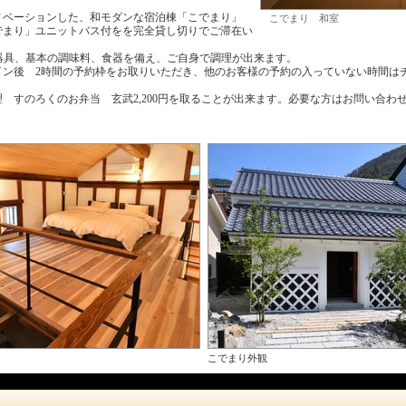
ノベーションした、和モダンな宿泊棟「こでまり」
こでまり 和室
でまり」ユニットバス付をを完全貸し切りでご滞在い
器具、基本の調味料、食器を備え、ご自身で調理が出来ます。
ン後 2時間の予約枠をお取りいただき、他のお客様の予約の入っていない時間はチ
 すのろくのお弁当 玄武2,200円を取ることが出来ます。必要な方はお問い合わ
こでまり外観