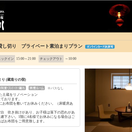
貸し切り プライベート素泊まりプラン
15:00～21:00
～10:00
ェックイン
チェックアウト
り (蔵造りの宿)
※バスなし
えた土蔵をリノベーション
えております。
にお布団を敷いてお休みください。（床暖房あ
2台 吹き抜けがあり、お子様は落下の恐れがあ
慮下さい。1階に4名様でお休みになる場合はご
ればお布団をご用意致します。