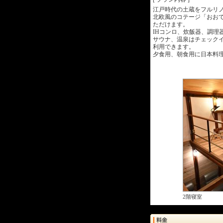
江戸時代の土蔵をフルリ
北欧風のコテージ「おお
ただけます。
IHコンロ、炊飯器、調理
サウナ、温泉はチェックイ
利用できます。
夕食用、朝食用に日本料理
2階寝室