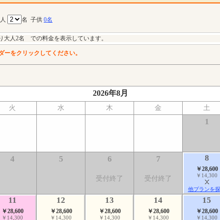
大人
名
子供
0名
り大人2名 での料金を表示しています。
ダーをクリックしてください。
2026年8月
火
水
木
金
土
1
8
4
5
6
7
￥28,600
￥14,300
受付終了
受付終了
他プランを
11
12
13
14
15
￥28,600
￥28,600
￥28,600
￥28,600
￥28,600
￥14,300
￥14,300
￥14,300
￥14,300
￥14,300