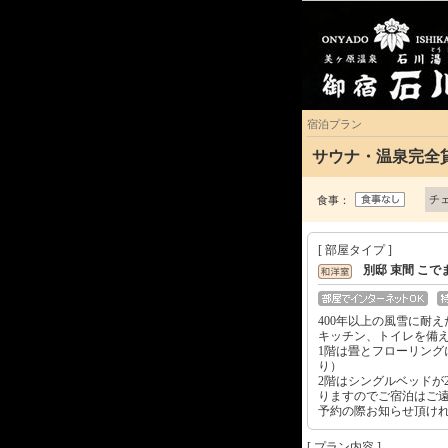
宿泊プラン
サウナ・温泉完全
チ
食事：
[ 部屋タイプ ]
別邸 束間 こでま
400年以上の風雪に耐
キッチン、トイレを備
1階は畳とフローリング
り）
2階はシングルベッドが
りますのでご宿泊はご遠
予約の際お知らせ頂け
[ プラン内容 ]