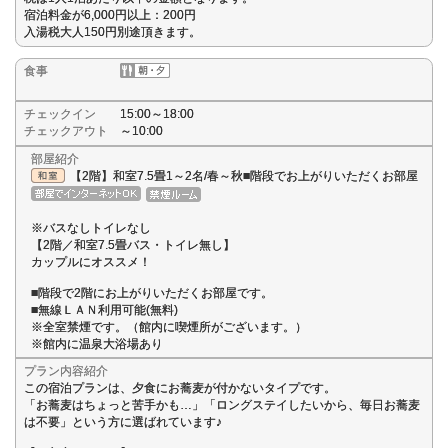
宿泊料金が6,000円以上：200円
入湯税大人150円別途頂きます。
食事
チェックイン
15:00～18:00
チェックアウト
～10:00
部屋紹介
【2階】和室7.5畳1～2名/春～秋■階段でお上がりいただくお部屋
※バスなしトイレなし
【2階／和室7.5畳バス・トイレ無し】
カップルにオススメ！
■階段で2階にお上がりいただくお部屋です。
■無線ＬＡＮ利用可能(無料)
※全室禁煙です。（館内に喫煙所がございます。）
※館内に温泉大浴場あり
プラン内容紹介
この宿泊プランは、夕食にお蕎麦が付かないタイプです。
「お蕎麦はちょっと苦手かも…」「ロングステイしたいから、毎日お蕎麦
は不要」という方に選ばれています♪