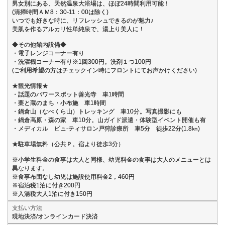
男女別にある、天然温泉大浴場は、ほぼ24時間利用可能！
(清掃時間ＡＭ8：30-11：00は除く)
いつでも好きな時に、リフレッシュできるのが魅力♪
美肌を作るアルカリ性単純泉で、湯上り美人に！
◆その他館内設備◆
・電子レンジコーナー有り
・洗濯機コーナー有り※1回300円。洗剤１つ100円
(ご利用希望の方はチェックイン時にフロントにてお声かけください)
★観光情報★
・話題のパワースポット善光寺 車1時間
・栗と蔵のまち・小布施 車1時間
・鍋倉山（なべくら山）トレッキング 車10分。写真撮影にも
・鍋倉高原・森の家 車10分。山ガイド派遣・体験型イベント開催も有
・メディカル ビュ-ティサロン戸狩診療所 車5分 徒歩22分(1.8㎞)
★駐車場無料（公共Ｐ。宿より徒歩3分）
※小学生料金の食事は大人と同様、幼児料金の食事は大人のメニューとは
異なります。
※食事布団なし幼児は施設使用料金2，460円
※宿泊税1泊に付き200円
※入湯税大人1泊に付き150円
支払い方法
現地決済/オンラインカード決済