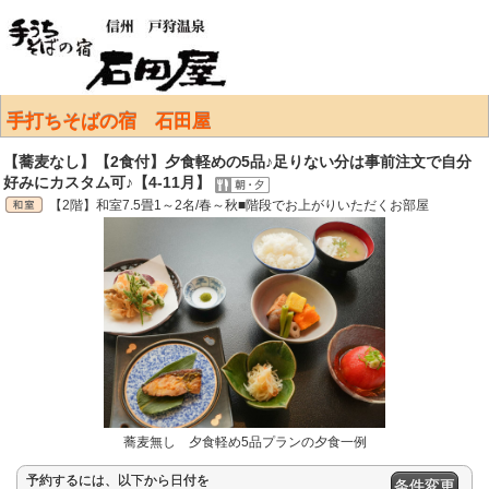
手打ちそばの宿 石田屋
【蕎麦なし】【2食付】夕食軽めの5品♪足りない分は事前注文で自分
好みにカスタム可♪【4-11月】
【2階】和室7.5畳1～2名/春～秋■階段でお上がりいただくお部屋
蕎麦無し 夕食軽め5品プランの夕食一例
予約するには、以下から日付を
条件変更