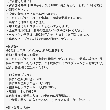
【ご留意ください】
・夕食開始時間は18時から、又は18時15分からとなります。18時までに
ご到着ください。
・夕食の献立はボリュームが軽めです。
・こちらのプランには、お食事に、蕎麦が提供されません。
・当館には仲居がおりません。
・布団敷きはセルフサービスとなっております。
・全室禁煙(喫煙は、館内の喫煙スペースをご利用ください)
・ペットとの同宿は、2015年7月をもちまして終了致しました。
・連休など、プランの販売の無い日程もございます。
■お夕食■
全5品をご用意！メインのお料理は日替わり！
連泊・長期滞在にも最適！
※こちらのプランには、蕎麦の提供がございません。ご希望の場合は、別
料金でご利用いただけます。ご予約際に以下のオプションからお選びいた
だき、要望欄にご記入ください。
～お夕食オプション～
・蕎麦小盛り(100ｇ) 730円
・蕎麦並み盛り(170ｇ) 1,080円
・信州牛ヒレステーキ：1人前2,200円
・馬刺し：1人前680円
※追加注文ご希望の方は、ご予約時に要望欄にて、
ご希望の数をご記入ください。（1名様より追加別注文OK！）
■館内温泉大浴場■