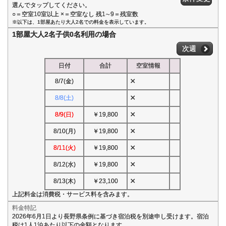
選んでタップしてください。
○＝空室10室以上 ×＝空室なし 残1∼9＝残室数
※以下は、1部屋あたり大人2名での料金を表示しています。
1部屋大人2名子供0名利用の場合
次週
日付
合計
空室情報
×
8/7(金)
×
8/8(土)
×
8/9(日)
￥19,800
×
8/10(月)
￥19,800
×
8/11(火)
￥19,800
×
8/12(水)
￥19,800
×
8/13(木)
￥23,100
上記料金は消費税・サービス料を含みます。
料金特記
2026年6月1日より長野県条例に基づき宿泊税を別途申し受けます。宿泊
税は1人1泊あたり以下の金額となります。