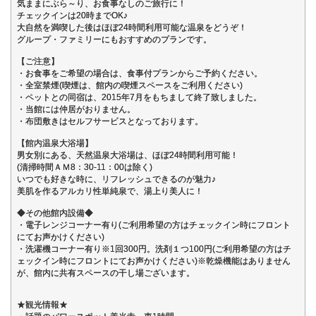
気ままにぶら～り、お食事なしのご旅行に！
チェックインは20時までOK♪
大自然を満喫した後はほぼ24時間利用可能な温泉をどうぞ！
グループ・ファミリーにもおすすめのプランです。
【ご注意】
・お食事をご希望の場合は、食事付プランからご予約ください。
・全室禁煙(喫煙は、館内の喫煙スペースをご利用ください)
・ペットとの同宿は、2015年7月をもちまして終了致しました。
・当館には仲居がおりません。
・布団敷きはセルフサービスとなっております。
【館内温泉大浴場】
男女別にある、天然温泉大浴場は、ほぼ24時間利用可能！
(清掃時間ＡＭ8：30-11：00は除く)
いつでも好きな時に、リフレッシュできるのが魅力♪
美肌を作るアルカリ性単純泉で、湯上り美人に！
◆その他館内設備◆
・電子レンジコーナー有り(ご利用希望の方はチェックイン時にフロント
にてお声かけください)
・洗濯機コーナー有り※1回300円。洗剤１つ100円(ご利用希望の方はチ
ェックイン時にフロントにてお声かけください)※乾燥機能はありません
が、館内に共有スペースの干し場ございます。
★観光情報★