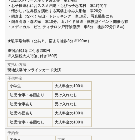
・話題のパワースポット善光寺 車1時間
・お子様連れにおススメ戸隠・ちびっ子忍者村 車1時間半
・懐かしい世界観を演出する高橋まゆみ人形館 車20分
・鍋倉山（なべくら山）トレッキング 車10分。写真撮影にも
・鍋倉高原・森の家 車10分。山ガイド派遣・体験型イベント開催も有
・メディカル ビュ-ティサロン戸狩診療所 車5分 徒歩22分(1.8㎞)
★駐車場無料（公共Ｐ。宿より徒歩3分※190ｍ）
※宿泊税1泊に付き200円
※入湯税大人1泊に付き150円
支払い方法
現地決済/オンラインカード決済
子供料金
小学生
大人料金の100％
幼児:食事・布団あり
受け入れなし
幼児:食事あり
受け入れなし
幼児:布団あり
大人料金の100％
幼児:食事・布団なし
大人料金の100％
予約金