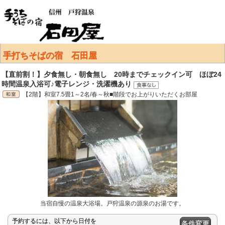
手打ちそばの宿 石田屋
【直前割！】夕食無し・朝食無し 20時までチェックイン可 ほぼ24
時間温泉入浴可♪電子レンジ・洗濯機あり
【2階】和室7.5畳1～2名/春～秋■階段でお上がりいただくお部屋
当宿自慢の温泉大浴場。戸狩温泉の源泉のお湯です。
予約するには、以下から日付を
条件変更