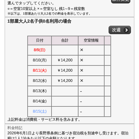
選んでタップしてください。
○＝空室10室以上 ×＝空室なし 残1∼9＝残室数
※以下は、1部屋あたり大人2名での料金を表示しています。
1部屋大人2名子供0名利用の場合
次週
日付
合計
空室情報
×
8/9(日)
×
8/10(月)
￥14,200
×
8/11(火)
￥14,200
×
8/12(水)
￥14,200
-
8/13(木)
-
8/14(金)
-
8/15(土)
上記料金は消費税・サービス料を含みます。
料金特記
2026年6月1日より長野県条例に基づき宿泊税を別途申し受けます。宿泊
税は1人1泊あたり以下の金額となります。