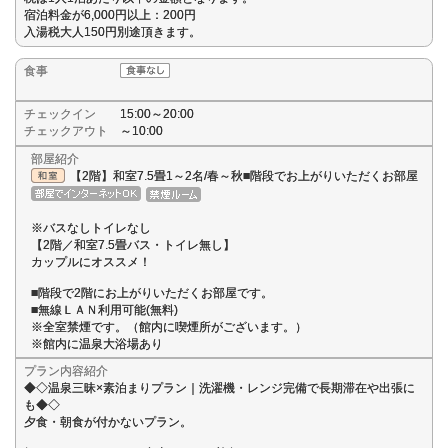
宿泊料金が6,000円以上：200円
入湯税大人150円別途頂きます。
食事
チェックイン
15:00～20:00
チェックアウト
～10:00
部屋紹介
【2階】和室7.5畳1～2名/春～秋■階段でお上がりいただくお部屋
※バスなしトイレなし
【2階／和室7.5畳バス・トイレ無し】
カップルにオススメ！
■階段で2階にお上がりいただくお部屋です。
■無線ＬＡＮ利用可能(無料)
※全室禁煙です。（館内に喫煙所がございます。）
※館内に温泉大浴場あり
プラン内容紹介
◆◇温泉三昧×素泊まりプラン｜洗濯機・レンジ完備で長期滞在や出張に
も◆◇
夕食・朝食が付かないプラン。