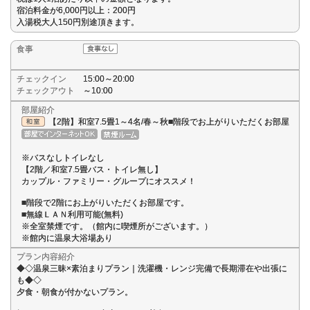
宿泊料金が6,000円以上：200円
入湯税大人150円別途頂きます。
食事
チェックイン
15:00～20:00
チェックアウト
～10:00
部屋紹介
【2階】和室7.5畳1～4名/春～秋■階段でお上がりいただくお部屋
※バスなしトイレなし
【2階／和室7.5畳バス・トイレ無し】
カップル・ファミリー・グループにオススメ！
■階段で2階にお上がりいただくお部屋です。
■無線ＬＡＮ利用可能(無料)
※全室禁煙です。（館内に喫煙所がございます。）
※館内に温泉大浴場あり
プラン内容紹介
◆◇温泉三昧×素泊まりプラン｜洗濯機・レンジ完備で長期滞在や出張に
も◆◇
夕食・朝食が付かないプラン。