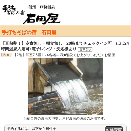
手打ちそばの宿 石田屋
【直前割！】夕食無し・朝食無し 20時までチェックイン可 ほぼ24
時間温泉入浴可♪電子レンジ・洗濯機あり
【2階】和室7.5畳1～4名/春～秋■階段でお上がりいただくお部屋
当宿自慢の温泉大浴場。戸狩温泉の源泉のお湯です。
予約するには、以下から日付を
条件変更