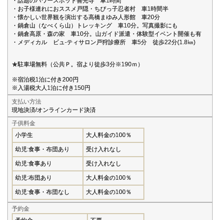
・話題のパワースポット善光寺 車1時間
・お子様連れにおススメ戸隠・ちびっ子忍者村 車1時間半
・懐かしい世界観を演出する高橋まゆみ人形館 車20分
・鍋倉山（なべくら山）トレッキング 車10分。写真撮影にも
・鍋倉高原・森の家 車10分。山ガイド派遣・体験型イベント開催も有
・メディカル ビュ-ティサロン戸狩診療所 車5分 徒歩22分(1.8㎞)
★駐車場無料（公共Ｐ。宿より徒歩3分※190ｍ）
※宿泊税1泊に付き200円
※入湯税大人1泊に付き150円
支払い方法
現地決済/オンラインカード決済
子供料金
小学生
大人料金の100％
幼児:食事・布団あり
受け入れなし
幼児:食事あり
受け入れなし
幼児:布団あり
大人料金の100％
幼児:食事・布団なし
大人料金の100％
予約金