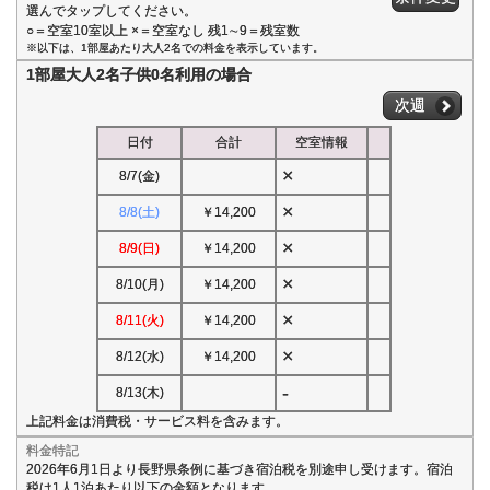
選んでタップしてください。
○＝空室10室以上 ×＝空室なし 残1∼9＝残室数
※以下は、1部屋あたり大人2名での料金を表示しています。
1部屋大人2名子供0名利用の場合
次週
日付
合計
空室情報
×
8/7(金)
×
8/8(土)
￥14,200
×
8/9(日)
￥14,200
×
8/10(月)
￥14,200
×
8/11(火)
￥14,200
×
8/12(水)
￥14,200
-
8/13(木)
上記料金は消費税・サービス料を含みます。
料金特記
2026年6月1日より長野県条例に基づき宿泊税を別途申し受けます。宿泊
税は1人1泊あたり以下の金額となります。