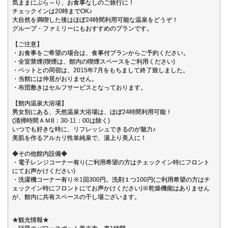
気ままにぶら～り、お食事なしのご旅行に！
チェックインは20時までOK♪
大自然を満喫した後はほぼ24時間利用可能な温泉をどうぞ！
グループ・ファミリーにもおすすめのプランです。
【ご注意】
・お食事をご希望の場合は、食事付プランからご予約ください。
・全室禁煙(喫煙は、館内の喫煙スペースをご利用ください)
・ペットとの同宿は、2015年7月をもちまして終了致しました。
・当館には仲居がおりません。
・布団敷きはセルフサービスとなっております。
【館内温泉大浴場】
男女別にある、天然温泉大浴場は、ほぼ24時間利用可能！
(清掃時間ＡＭ8：30-11：00は除く)
いつでも好きな時に、リフレッシュできるのが魅力♪
美肌を作るアルカリ性単純泉で、湯上り美人に！
◆その他館内設備◆
・電子レンジコーナー有り(ご利用希望の方はチェックイン時にフロント
にてお声かけください)
・洗濯機コーナー有り※1回300円。洗剤１つ100円(ご利用希望の方はチ
ェックイン時にフロントにてお声かけください)※乾燥機能はありません
が、館内に共有スペースの干し場ございます。
★観光情報★