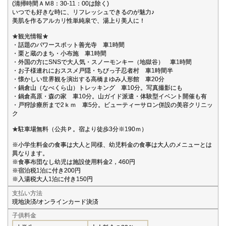
(清掃時間ＡＭ8：30-11：00は除く)
いつでも好きな時に、リフレッシュできるのが魅力♪
美肌を作るアルカリ性単純泉で、湯上り美人に！
★観光情報★
・話題のパワースポット善光寺 車1時間
・栗と蔵のまち・小布施 車1時間
・外国の方にSNSで大人気・スノーモンキー（地獄谷） 車1時間
・お子様連れにおススメ戸隠・ちびっ子忍者村 車1時間半
・懐かしい世界観を演出する高橋まゆみ人形館 車20分
・鍋倉山（なべくら山）トレッキング 車10分。写真撮影にも
・鍋倉高原・森の家 車10分。山ガイド派遣・体験型イベント開催も有
・戸狩診療所まで2ｋｍ 車5分。ビューティーサロン併設の美容クリニッ
ク
★駐車場無料（公共Ｐ。宿より徒歩3分※190ｍ）
※小学生料金の食事は大人と同様、幼児料金の食事は大人のメニューとは
異なります。
※食事布団なし幼児は施設使用料金2，460円
※宿泊税1泊に付き200円
※入湯税大人1泊に付き150円
支払い方法
現地決済/オンラインカード決済
子供料金