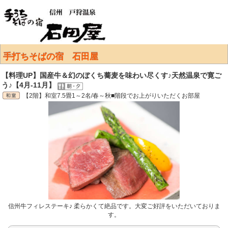
手打ちそばの宿 石田屋
【料理UP】国産牛＆幻のぼくち蕎麦を味わい尽くす♪天然温泉で寛ご
う♪【4月-11月】
【2階】和室7.5畳1～2名/春～秋■階段でお上がりいただくお部屋
信州牛フィレステーキ♪ 柔らかくて絶品です。大変ご好評をいただいておりま
す。