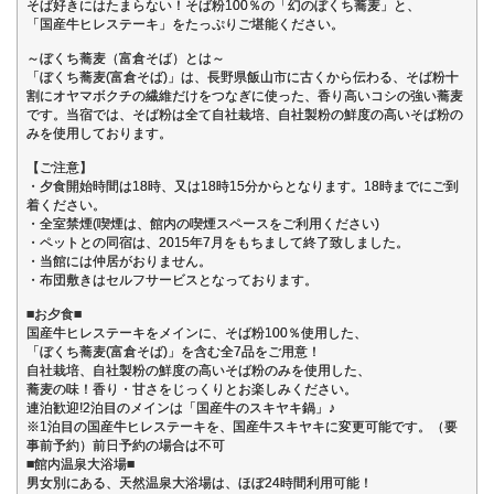
そば好きにはたまらない！そば粉100％の「幻のぼくち蕎麦」と、
「国産牛ヒレステーキ」をたっぷりご堪能ください。
～ぼくち蕎麦（富倉そば）とは～
「ぼくち蕎麦(富倉そば)」は、長野県飯山市に古くから伝わる、そば粉十
割にオヤマボクチの繊維だけをつなぎに使った、香り高いコシの強い蕎麦
です。当宿では、そば粉は全て自社栽培、自社製粉の鮮度の高いそば粉の
みを使用しております。
【ご注意】
・夕食開始時間は18時、又は18時15分からとなります。18時までにご到
着ください。
・全室禁煙(喫煙は、館内の喫煙スペースをご利用ください)
・ペットとの同宿は、2015年7月をもちまして終了致しました。
・当館には仲居がおりません。
・布団敷きはセルフサービスとなっております。
■お夕食■
国産牛ヒレステーキをメインに、そば粉100％使用した、
「ぼくち蕎麦(富倉そば)」を含む全7品をご用意！
自社栽培、自社製粉の鮮度の高いそば粉のみを使用した、
蕎麦の味！香り・甘さをじっくりとお楽しみください。
連泊歓迎!2泊目のメインは「国産牛のスキヤキ鍋」♪
※1泊目の国産牛ヒレステーキを、国産牛スキヤキに変更可能です。（要
事前予約）前日予約の場合は不可
■館内温泉大浴場■
男女別にある、天然温泉大浴場は、ほぼ24時間利用可能！