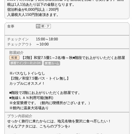
税は1人1泊あたり以下の金額となります。
宿泊料金が6,000円以上：200円
入湯税大人150円別途頂きます。
食事
チェックイン
15:00～18:00
チェックアウト
～10:00
部屋紹介
【2階】和室7.5畳1～2名/春～秋■階段でお上がりいただくお部屋
※バスなしトイレなし
【2階／和室7.5畳バス・トイレ無し】
カップルにオススメ！
■階段で2階にお上がりいただくお部屋です。
■無線ＬＡＮ利用可能(無料)
※全室禁煙です。（館内に喫煙所がございます。）
※館内に温泉大浴場あり
プラン内容紹介
せっかく旅行に来たからには、地元名物を贅沢に食べ尽したい！
そんなアナタには、こちらのプランを♪