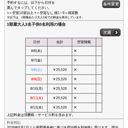
予約するには、以下から日付を
条件変更
選んでタップしてください。
○＝空室10室以上 ×＝空室なし 残1∼9＝残室数
※以下は、1部屋あたり大人2名での料金を表示しています。
1部屋大人2名子供0名利用の場合
次週
日付
合計
空室情報
×
8/6(木)
×
8/7(金)
×
8/8(土)
￥25,520
×
8/9(日)
￥25,520
×
8/10(月)
￥25,520
×
8/11(火)
￥25,520
×
8/12(水)
￥25,520
上記料金は消費税・サービス料を含みます。
料金特記
2026年6月1日より長野県条例に基づき宿泊税を別途申し受けます。宿泊