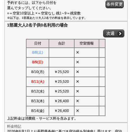
予約するには、以下から日付を
条件変更
選んでタップしてください。
○＝空室10室以上 ×＝空室なし 残1∼9＝残室数
※以下は、1部屋あたり大人2名での料金を表示しています。
1部屋大人2名子供0名利用の場合
次週
日付
合計
空室情報
×
8/8(土)
×
8/9(日)
×
8/10(月)
￥25,520
×
8/11(火)
￥25,520
×
8/12(水)
￥25,520
×
8/13(木)
￥26,400
×
8/14(金)
￥26,400
上記料金は消費税・サービス料を含みます。
料金特記
2026年6月1日より長野県条例に基づき宿泊税を別途申し受けます。宿泊