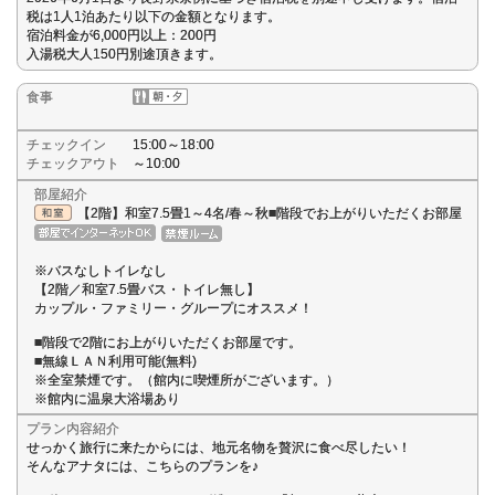
税は1人1泊あたり以下の金額となります。
宿泊料金が6,000円以上：200円
入湯税大人150円別途頂きます。
食事
チェックイン
15:00～18:00
チェックアウト
～10:00
部屋紹介
【2階】和室7.5畳1～4名/春～秋■階段でお上がりいただくお部屋
※バスなしトイレなし
【2階／和室7.5畳バス・トイレ無し】
カップル・ファミリー・グループにオススメ！
■階段で2階にお上がりいただくお部屋です。
■無線ＬＡＮ利用可能(無料)
※全室禁煙です。（館内に喫煙所がございます。）
※館内に温泉大浴場あり
プラン内容紹介
せっかく旅行に来たからには、地元名物を贅沢に食べ尽したい！
そんなアナタには、こちらのプランを♪