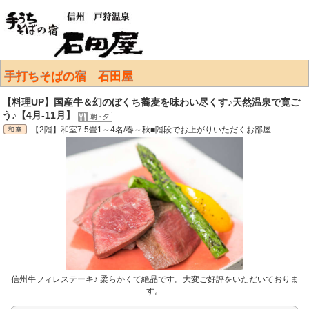
手打ちそばの宿 石田屋
【料理UP】国産牛＆幻のぼくち蕎麦を味わい尽くす♪天然温泉で寛ご
う♪【4月-11月】
【2階】和室7.5畳1～4名/春～秋■階段でお上がりいただくお部屋
信州牛フィレステーキ♪ 柔らかくて絶品です。大変ご好評をいただいておりま
す。