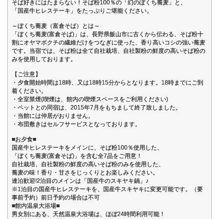
そば好きにはたまらない！そば粉100％の「幻のぼくち蕎麦」と、
「国産牛ヒレステーキ」をたっぷりご堪能ください。
～ぼくち蕎麦（富倉そば）とは～
「ぼくち蕎麦(富倉そば)」は、長野県飯山市に古くから伝わる、そば粉十
割にオヤマボクチの繊維だけをつなぎに使った、香り高いコシの強い蕎麦
です。当宿では、そば粉は全て自社栽培、自社製粉の鮮度の高いそば粉の
みを使用しております。
【ご注意】
・夕食開始時間は18時、又は18時15分からとなります。18時までにご到
着ください。
・全室禁煙(喫煙は、館内の喫煙スペースをご利用ください)
・ペットとの同宿は、2015年7月をもちまして終了致しました。
・当館には仲居がおりません。
・布団敷きはセルフサービスとなっております。
■お夕食■
国産牛ヒレステーキをメインに、そば粉100％使用した、
「ぼくち蕎麦(富倉そば)」を含む全7品をご用意！
自社栽培、自社製粉の鮮度の高いそば粉のみを使用した、
蕎麦の味！香り・甘さをじっくりとお楽しみください。
連泊歓迎!2泊目のメインは「国産牛のスキヤキ鍋」♪
※1泊目の国産牛ヒレステーキを、国産牛スキヤキに変更可能です。（要
事前予約）前日予約の場合は不可
■館内温泉大浴場■
男女別にある、天然温泉大浴場は、ほぼ24時間利用可能！