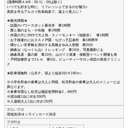
(清掃時間ＡＭ8：30-11：00は除く)
いつでも好きな時に、リフレッシュできるのが魅力♪
美肌を作るアルカリ性単純泉で、湯上り美人に！
★観光情報★
・話題のパワースポット善光寺 車1時間
・栗と蔵のまち・小布施 車1時間
・外国の方にSNSで大人気・スノーモンキー（地獄谷） 車1時間
・お子様連れにおススメ戸隠・ちびっ子忍者村 車1時間半
・懐かしい世界観を演出する高橋まゆみ人形館 車20分
・鍋倉山（なべくら山）トレッキング 車10分。写真撮影にも
・鍋倉高原・森の家 車10分。山ガイド派遣・体験型イベント開催も有
・戸狩診療所まで2ｋｍ 車5分。ビューティーサロン併設の美容クリニッ
ク
★駐車場無料（公共Ｐ。宿より徒歩3分※190ｍ）
※小学生料金の食事は大人と同様、幼児料金の食事は大人のメニューとは
異なります。
※食事布団なし幼児は施設使用料金2，460円
※宿泊税1泊に付き200円
※入湯税大人1泊に付き150円
支払い方法
現地決済/オンラインカード決済
子供料金