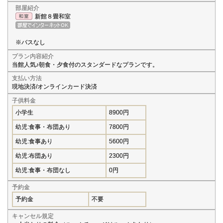
部屋紹介
新館８畳和室
※バスなし
プラン内容紹介
当館人気♪朝食・夕食付のスタンダードなプランです。
支払い方法
現地決済/オンラインカード決済
子供料金
小学生
8900円
幼児:食事・布団あり
7800円
幼児:食事あり
5600円
幼児:布団あり
2300円
幼児:食事・布団なし
0円
予約金
予約金
不要
キャンセル規定