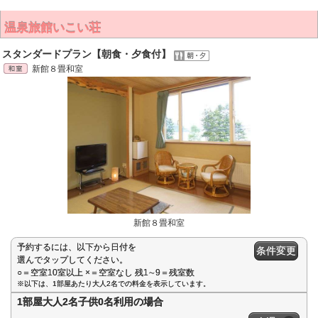
温泉旅館いこい荘
スタンダードプラン【朝食・夕食付】
新館８畳和室
新館８畳和室
予約するには、以下から日付を
条件変更
選んでタップしてください。
○＝空室10室以上 ×＝空室なし 残1∼9＝残室数
※以下は、1部屋あたり大人2名での料金を表示しています。
1部屋大人2名子供0名利用の場合