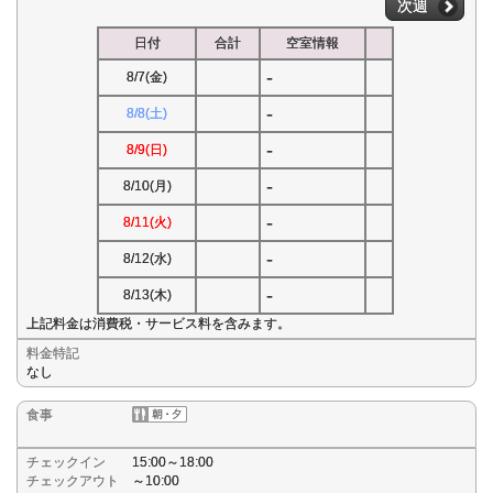
次週
日付
合計
空室情報
-
8/7(金)
-
8/8(土)
-
8/9(日)
-
8/10(月)
-
8/11(火)
-
8/12(水)
-
8/13(木)
上記料金は消費税・サービス料を含みます。
料金特記
なし
食事
チェックイン
15:00～18:00
チェックアウト
～10:00