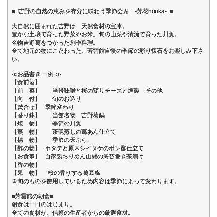
■□吉野の自然の恵みを存分に味わう季節会席 -芳花houka-□■
大自然に囲まれた吉野は、天然食材の宝庫。
豊かな土壌で育った野菜やお米。旬の山菜や清流で育った川魚。
名物吉野葛をつかった創作料理。
全て地元の物にこだわった、芳雲館自慢の季節の彩り懐石をお楽しみ下さ
い。
≪お品書き 一例 ≫
【食前酒】
【前 菜】 当帰味噌と桜の変りチーズと燻製 その他
【向 付】 旬のお造り
【焚合せ】 季節変わり
【替り鉢】 当館名物 吉野葛鍋
【焼 物】 季節の川魚
【蒸 物】 茶碗蒸しの葛あん仕立て
【揚 物】 季節の天ぷら
【酢の物】 ホタテと原木シイタケのポン酢仕立て
【お食事】 自家製ちりめん山椒の海苔巻き茶漬け
【香の物】
【果 物】 桜の香りする葛豆腐
※旬のものを使用しているため内容は季節によって変わります。
■芳雲館の朝食■
朝食は一日のはじまり。
全ての食材が、信頼の生産者からの厳選食材。