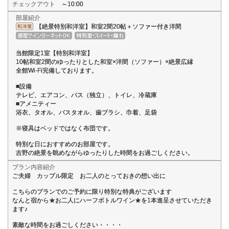
チェックアウト
～10:00
部屋紹介
【絶景特別和洋室】和室2間20帖＋ソファー付き洋間
当館限定1室【特別和洋室】
10帖和室2間のゆったりとした和室×洋間（ソファー）×絶景広縁
全館Wi-Fi完備しております。
■設備
テレビ、エアコン、バス（独立）、トイレ、冷蔵庫
■アメニティー
浴衣、タオル、バスタオル、歯ブラシ、巾着、足袋
※寝具はベッドではなく布団です。
特別な日におすすめのお部屋です。
吉野の絶景を眺めながらゆったりした時間をお過ごしください。
プラン内容紹介
ご夫婦 カップル限定 お二人のとっておきの想い出に
こちらのプランでのご予約に限り特別な特典がございます
なんと宿から★お二人にハーフボトルワイン★を1本進呈させていただき
ます♪
素敵な時間をお過ごしください・・・・