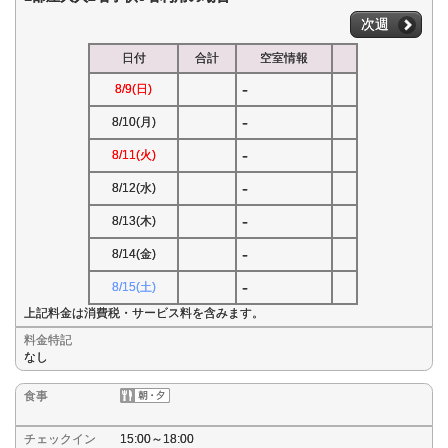
次週
日付
合計
空室情報
-
8/9(日)
-
8/10(月)
-
8/11(火)
-
8/12(水)
-
8/13(木)
-
8/14(金)
-
8/15(土)
上記料金は消費税・サービス料を含みます。
料金特記
なし
食事
チェックイン
15:00～18:00