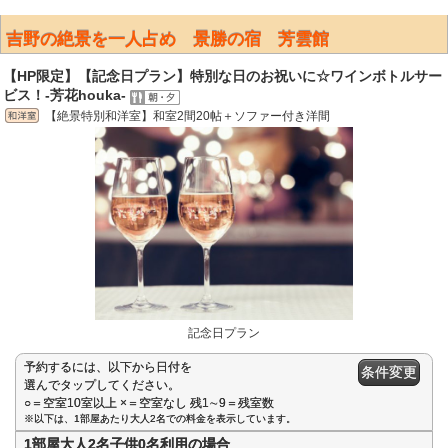
吉野の絶景を一人占め 景勝の宿 芳雲館
【HP限定】【記念日プラン】特別な日のお祝いに☆ワインボトルサー
ビス！-芳花houka-
【絶景特別和洋室】和室2間20帖＋ソファー付き洋間
記念日プラン
予約するには、以下から日付を
条件変更
選んでタップしてください。
○＝空室10室以上 ×＝空室なし 残1∼9＝残室数
※以下は、1部屋あたり大人2名での料金を表示しています。
1部屋大人2名子供0名利用の場合