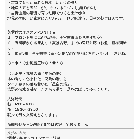
・吉野で育った新鮮な原木しいたけの炙り
・地産大豆と天然にがりでつくる手づくり揚げがんも
・吉野山麓の清流で育った卵でつくる出汁巻き
地元の美味しい素材にこだわった、ひと味違う、田舎の朝ごはんです。
芳雲館のオススメPOINT！★
１．フロント奥に広がる絶景。全室吉野山を見渡す客室♪
２．近隣駅から送迎あり！夏は吉野川までの送迎対応（お盆、観桜期除
く）
３．限定5組！星空観察会※不定期なので事前にお問い合わせ下さいね。
◇＊◆＊◇お風呂三昧◇＊◆＊◇
￣￣￣￣￣￣￣￣￣￣￣￣￣￣￣
【大浴場・花鳥の湯／星宿の湯】
木の香りに包まれた「花鳥の湯」と
タイル敷きの落ち着いた「星宿の湯」。
吉野の名水を沸かしたさらり湯で、足をのばしてゆっくりと…
入浴時間
朝：6:00～9:00
夜：15:30～23:00
朝夕で男女入替えとなります。
※観桜期からGW終了までは送迎しておりません
支払い方法
現地決済/オンラインカード決済