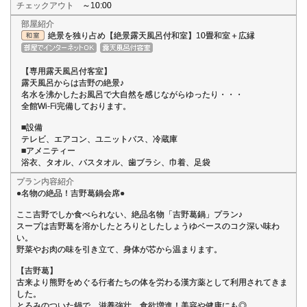
チェックアウト
～10:00
部屋紹介
絶景を独り占め【絶景露天風呂付和室】10畳和室＋広縁
【専用露天風呂付客室】
露天風呂からは吉野の絶景♪
名水を沸かしたお風呂で大自然を感じながらゆったり・・・
全館Wi-Fi完備しております。
■設備
テレビ、エアコン、ユニットバス、冷蔵庫
■アメニティー
浴衣、タオル、バスタオル、歯ブラシ、巾着、足袋
プラン内容紹介
●名物の絶品！吉野葛鍋会席●
ここ吉野でしか食べられない、絶品名物「吉野葛鍋」プラン♪
スープは吉野葛を溶かしたとろりとしたしょうゆベースのコク深い味わ
い。
野菜やお肉の味を引き立て、身体が芯から温まります。
【吉野葛】
古来より熊野をめぐる行者たちの体を労わる漢方薬として利用されてきま
した。
とろみのついた鍋で、滋養強壮、食欲増進！美容や健康にも◎