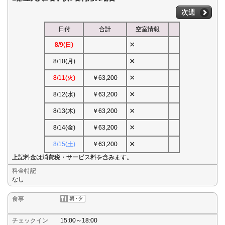
次週
日付
合計
空室情報
×
8/9(日)
×
8/10(月)
×
8/11(火)
￥63,200
×
8/12(水)
￥63,200
×
8/13(木)
￥63,200
×
8/14(金)
￥63,200
×
8/15(土)
￥63,200
上記料金は消費税・サービス料を含みます。
料金特記
なし
食事
チェックイン
15:00～18:00