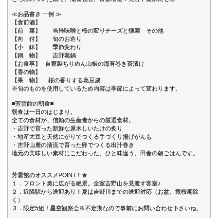
≪お品書き 一例 ≫
【食前酒】
【前 菜】 当帰味噌と桜の変りチーズと燻製 その他
【向 付】 旬のお造り
【小 鉢】 季節変わり
【鍋 物】 吉野葛鍋
【お食事】 自家製ちりめん山椒の海苔巻き茶漬け
【香の物】
【果 物】 桜の香りする葛豆腐
※旬のものを使用しているため内容は季節によって変わります。
■芳雲館の朝食■
朝食は一日のはじまり。
全ての食材が、信頼の生産者からの厳選食材。
・吉野で育った新鮮な原木しいたけの炙り
・地産大豆と天然にがりでつくる手づくり揚げがんも
・吉野山麓の清流で育った卵でつくる出汁巻き
地元の美味しい素材にこだわった、ひと味違う、田舎の朝ごはんです。
芳雲館のオススメPOINT！★
１．フロント奥に広がる絶景。全室吉野山を見渡す客室♪
２．近隣駅から送迎あり！夏は吉野川までの送迎対応（お盆、観桜期除
く）
３．限定5組！星空観察会※不定期なので事前にお問い合わせ下さいね。