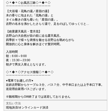
◇＊◆＊◇お風呂三昧◇＊◆＊◇
￣￣￣￣￣￣￣￣￣￣￣￣￣￣￣
【大浴場・花鳥の湯／星宿の湯】
木の香りに包まれた「花鳥の湯」と
タイル敷きの落ち着いた「星宿の湯」。
吉野の名水を沸かしたさらり湯で、足をのばしてゆっくりと…
【絶景露天風呂・雪月花】
吉野山の大自然が目の前に迫る露天風呂。
四季折々で様々な表情を魅せる吉野山を眺めながら
開放的に心と身体を解きほぐす贅沢時間。
入浴時間
朝：6:00～9:00
夜：15:30～23:00
朝夕で男女入替えとなります。
◇＊◆＊◇アクセス情報◇＊◆＊◇
￣￣￣￣￣￣￣￣￣￣￣￣￣￣￣
●電車でお越しの方●
近鉄吉野駅からケーブル３分、バス７分、中千本口または上千本口下車。
送迎用自家用バスございます。
※観桜期からGW終了までは送迎しておりません
支払い方法
現地決済/オンラインカード決済