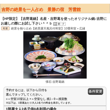
吉野の絶景を一人占め 景勝の宿 芳雲館
【HP限定】【吉野葛鍋】名産・吉野葛を使ったオリジナル鍋♪吉野に
お越しの際にお試し下さい＾＾ｂ
絶景を独り占め【絶景露天風呂付和室】10畳和室＋広縁
懐石-吉野葛鍋
予約するには、以下から日付を
条件変更
選んでタップしてください。
○＝空室10室以上 ×＝空室なし 残1∼9＝残室数
※以下は、1部屋あたり大人2名での料金を表示しています。
1部屋大人2名子供0名利用の場合