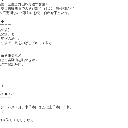
絶景。全室吉野山を見渡す客室♪
！夏は吉野川までの送迎対応（お盆、観桜期除く）
会※不定期なので事前にお問い合わせ下さいね。
＊◆＊◇
￣￣￣￣
宿の湯】
鳥の湯」と
「星宿の湯」。
らり湯で、足をのばしてゆっくりと…
】
に迫る露天風呂。
魅せる吉野山を眺めながら
ほぐす贅沢時間。
ます。
◇＊◆＊◇
￣￣￣￣
３分、バス７分、中千本口または上千本口下車。
ます。
は送迎しておりません