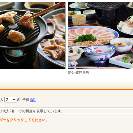
懐石-吉野葛鍋
大人
名
子供
0名
り大人2名 での料金を表示しています。
ダーをクリックしてください。