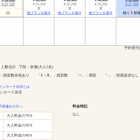
￥20,200
￥20,200
￥20,200
￥20,200
￥21,300
1
他プランを探す
他プランを探す
他プランを探す
残り
部
予約受付
人数合計 下段：単価(大人1名)
：残室数余裕あり 「
1
～
9
」：残室数 「
×
」：満室 「-」：部屋提供なし
インカード決済とは
インカード決済
料金特記
子様連れの方へ
なし
大人料金の70％
大人料金の50％
大人料金の40％