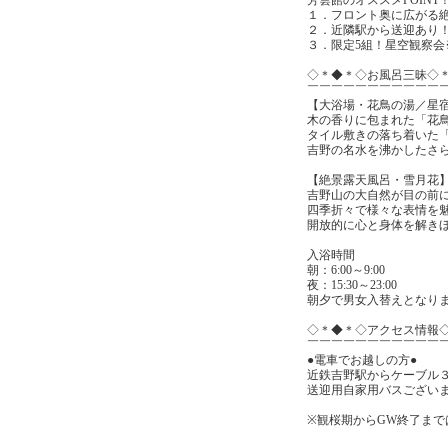
１．フロント奥に広がる
２．近隣駅から送迎あり
３．限定5組！星空観察
◇＊◆＊◇お風呂三昧◇
￣￣￣￣￣￣￣￣￣￣￣
【大浴場・花鳥の湯／星
木の香りに包まれた「花
タイル敷きの落ち着いた
吉野の名水を沸かしたさ
【絶景露天風呂・雪月花
吉野山の大自然が目の前
四季折々で様々な表情を
開放的に心と身体を解き
入浴時間
朝：6:00～9:00
夜：15:30～23:00
朝夕で男女入替えとなり
◇＊◆＊◇アクセス情報
￣￣￣￣￣￣￣￣￣￣￣
●電車でお越しの方●
近鉄吉野駅からケーブル
送迎用自家用バスござい
※観桜期からGW終了まで