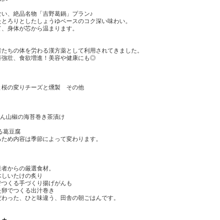
ない、絶品名物「吉野葛鍋」プラン♪
たとろりとしたしょうゆベースのコク深い味わい。
て、身体が芯から温まります。
者たちの体を労わる漢方薬として利用されてきました。
養強壮、食欲増進！美容や健康にも◎
桜の変りチーズと燻製 その他
り
り
りめん山椒の海苔巻き茶漬け
る葛豆腐
るため内容は季節によって変わります。
産者からの厳選食材。
木しいたけの炙り
でつくる手づくり揚げがんも
た卵でつくる出汁巻き
だわった、ひと味違う、田舎の朝ごはんです。
！★