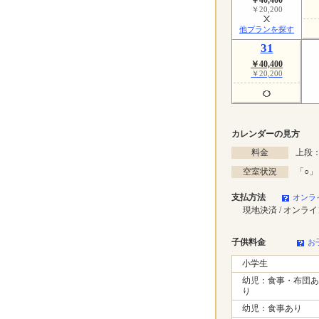
￥20,200
他プランを探す
31
￥40,400
￥20,200
カレンダーの見方
料金
上段：
空室状況
「
○
」
支払方法
オンラ
現地決済 / オンラ
子供料金
お
小学生
幼児：食事・布団あ
り
幼児：食事あり