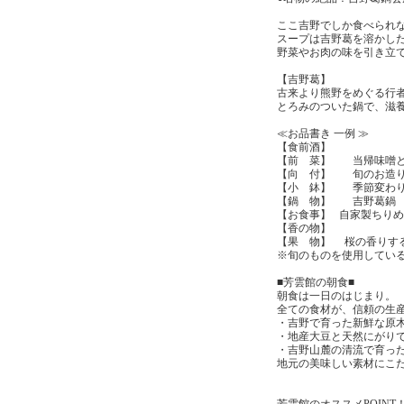
ここ吉野でしか食べられ
スープは吉野葛を溶かし
野菜やお肉の味を引き立
【吉野葛】
古来より熊野をめぐる行
とろみのついた鍋で、滋
≪お品書き 一例 ≫
【食前酒】
【前 菜】 当帰味噌と
【向 付】 旬のお造
【小 鉢】 季節変わ
【鍋 物】 吉野葛鍋
【お食事】 自家製ち
【香の物】
【果 物】 桜の香りす
※旬のものを使用してい
■芳雲館の朝食■
朝食は一日のはじまり。
全ての食材が、信頼の生
・吉野で育った新鮮な原
・地産大豆と天然にがり
・吉野山麓の清流で育っ
地元の美味しい素材にこ
芳雲館のオススメPOINT