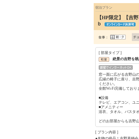
宿泊プラン
【HP限定】【吉
ｂ
チ
食事：
[ 部屋タイプ ]
絶景の吉野を眺
窓一面に広がる吉野山
広縁の椅子に座り、吉
ください。
全館Wi-Fi完備しており
■設備
テレビ、エアコン、ユ
■アメニティー
浴衣、タオル、バスタ
どのお部屋からも吉野
[ プラン内容 ]
●名物の絶品！吉野葛鍋会