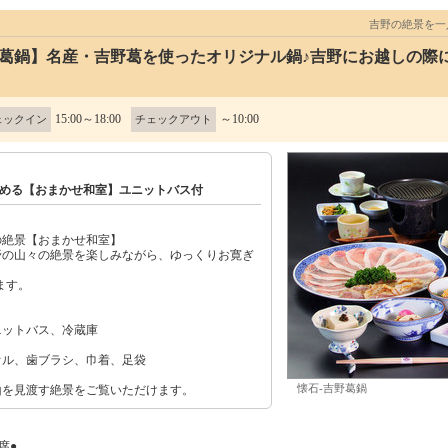
吉野の絶景を
野葛鍋】名産・吉野葛を使ったオリジナル鍋♪吉野にお越しの際
15:00～18:00
～10:00
ェックイン
チェックアウト
める【おまかせ和室】ユニットバス付
の絶景【おまかせ和室】
野の山々の絶景を楽しみながら、ゆっくりお寛ぎ
ます。
ニットバス、冷蔵庫
オル、歯ブラシ、巾着、足袋
懐石-吉野葛鍋
山を見渡す絶景をご覧いただけます。
席●