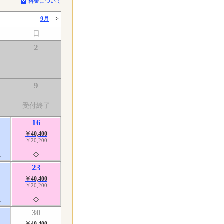
料金について
9月
>
日
2
9
了
受付終了
16
￥40,400
￥20,200
屋
23
￥40,400
￥20,200
屋
30
￥40,400