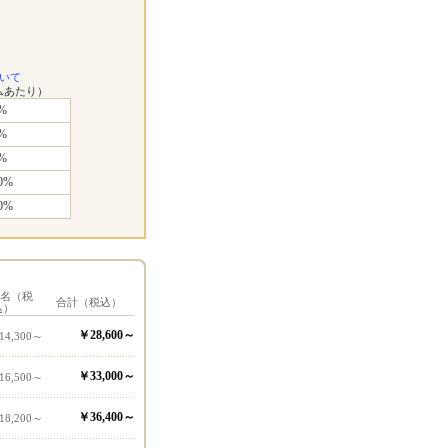
いて
ムあたり）
%
%
%
0%
0%
1名（税
合計（税込）
込）
￥28,600～
14,300～
￥33,000～
16,500～
￥36,400～
18,200～