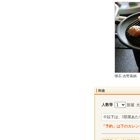
懐石-吉野葛鍋
人数等
部屋 
※以下は、1部屋あた
「予約」は下のカレン