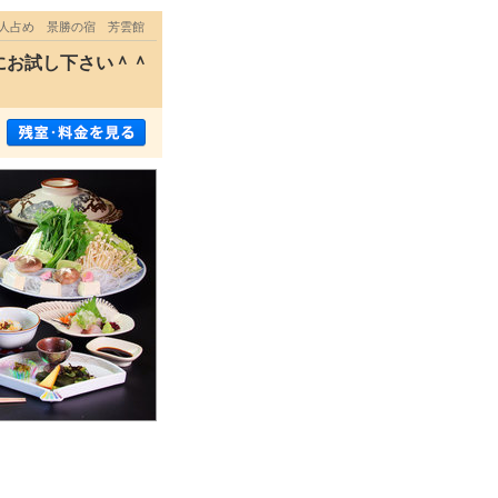
一人占め 景勝の宿 芳雲館
にお試し下さい＾＾