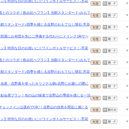
ラン】特別な日のお祝いに☆ワインボトルサービス！-芳花
￥
酒造とのコラボ！飲み比べプラン】当館スタンダード♪おもて
￥
当館スタンダード♪四季を感じる吉野のおもてなし懐石-芳花
￥
】お部屋にお布団を先にご準備する代わりにドリンク1杯サー
￥
ラン】特別な日のお祝いに☆ワインボトルサービス！-芳花
￥
酒造とのコラボ！飲み比べプラン】当館スタンダード♪おもて
￥
当館スタンダード♪四季を感じる吉野のおもてなし懐石-芳花
￥
】名産・吉野葛を使ったオリジナル鍋♪吉野にお越しの際に
￥
】鮎会席プラン！旬の山の味覚で吉野山の季節を感じる一泊
￥
】チェックインは遅めでOK!！吉野山の自然を間近に感じる
￥
ラン】特別な日のお祝いに☆ワインボトルサービス！-芳花
￥