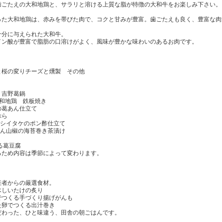
歯ごたえの大和地鶏と、サラリと溶ける上質な脂が特徴の大和牛をお楽しみ下さい。
った大和地鶏は、赤みを帯びた肉で、コクと甘みが豊富。歯ごたえも良く、豊富な肉
十分に与えられた大和牛。
イン酸が豊富で脂肪の口溶けがよく、風味が豊かな味わいのあるお肉です。
桜の変りチーズと燻製 その他
り
吉野葛鍋
和地鶏 鉄板焼き
葛あん仕立て
ぷら
木シイタケのポン酢仕立て
りめん山椒の海苔巻き茶漬け
る葛豆腐
るため内容は季節によって変わります。
産者からの厳選食材。
木しいたけの炙り
でつくる手づくり揚げがんも
た卵でつくる出汁巻き
だわった、ひと味違う、田舎の朝ごはんです。