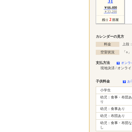
31
￥66,400
￥33,200
2
残り
部屋
カレンダーの見方
料金
上段：
空室状況
「
○
」
支払方法
オンラ
現地決済 / オンラ
子供料金
お
小学生
幼児：食事・布団あ
り
幼児：食事あり
幼児：布団あり
幼児：食事・布団な
し