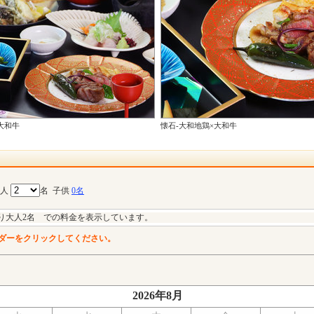
大和牛
懐石-大和地鶏×大和牛
大人
名
子供
0名
り大人2名 での料金を表示しています。
ダーをクリックしてください。
2026年8月