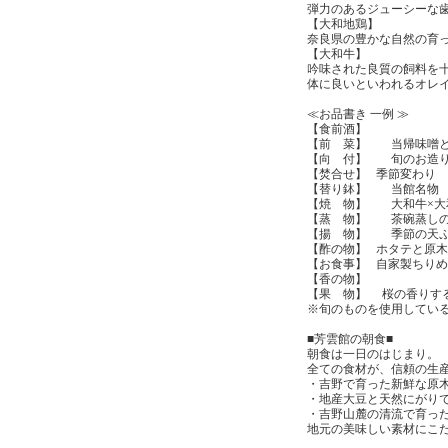
弾力のあるジューシーな
【大和地鶏】
奈良県の豊かな自然の育
【大和牛】
吟味された良質の飼料を
体に良いといわれるオレ
≪お品書き 一例 ≫
【食前酒】
【前 菜】 当帰味噌と
【向 付】 旬のお造
【焚合せ】 季節変わり
【替り鉢】 当館名物 
【焼 物】 大和牛×大
【蒸 物】 茶碗蒸しの
【揚 物】 季節の天
【酢の物】 ホタテと原
【お食事】 自家製ち
【香の物】
【果 物】 桜の香りす
※旬のものを使用してい
■芳雲館の朝食■
朝食は一日のはじまり。
全ての食材が、信頼の生
・吉野で育った新鮮な原
・地産大豆と天然にがり
・吉野山麓の清流で育っ
地元の美味しい素材にこ