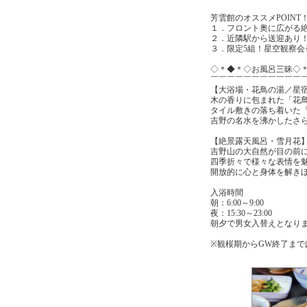
芳雲館のオススメPOINT
１．フロント奥に広がる
２．近隣駅から送迎あり
３．限定5組！星空観察
◇＊◆＊◇お風呂三昧◇
￣￣￣￣￣￣￣￣￣￣￣
【大浴場・花鳥の湯／星
木の香りに包まれた「花
タイル敷きの落ち着いた
吉野の名水を沸かしたさ
【絶景露天風呂・雪月花
吉野山の大自然が目の前
四季折々で様々な表情を
開放的に心と身体を解き
入浴時間
朝：6:00～9:00
夜：15:30～23:00
朝夕で男女入替えとなり
※観桜期からGW終了まで