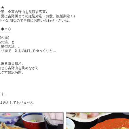
！★
絶景。全室吉野山を見渡す客室♪
！夏は吉野川までの送迎対応（お盆、観桜期除く）
会※不定期なので事前にお問い合わせ下さいね。
＊◆＊◇
￣￣￣￣
宿の湯】
鳥の湯」と
「星宿の湯」。
らり湯で、足をのばしてゆっくりと…
】
に迫る露天風呂。
魅せる吉野山を眺めながら
ほぐす贅沢時間。
ます。
は送迎しておりません