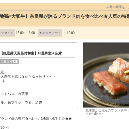
吉野の絶景を
和地鶏×大和牛】奈良県が誇るブランド肉を食べ比べ★人気の特
15:00～18:00
～10:00
ェックイン
チェックアウト
【絶景露天風呂付和室】10畳和室＋広縁
】
景♪
で大自然を感じながらゆったり・・・
ます。
ニットバス、冷蔵庫
オル、歯ブラシ、巾着、足袋
風味豊かな地元のブランド牛
と食べ比べ♪
ブランド肉の贅沢食べ比べ【地鶏×地牛】☆★★
比べ♪