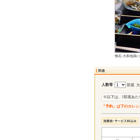
懐石-大和地鶏×
人数等
部屋 
※以下は、1部屋あた
「予約」は下のカレン