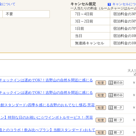
キャンセル規定
金について
キャンセルにつ
一人当たりの料金（ルームチャージはルー
不要
7日～4日前
宿泊料金の30
3日～2日前
宿泊料金の50
1日前
宿泊料金の70
当日
宿泊料金の10
無連絡キャンセル
宿泊料金の10
大人
】チェックインは遅めでOK!！吉野山の自然を間近に感じる
￥
】チェックインは遅めでOK!！吉野山の自然を間近に感じる
￥
当館スタンダード♪四季を感じる吉野のおもてなし懐石-芳花
￥
ラン】特別な日のお祝いに☆ワインボトルサービス！-芳花
￥
酒造とのコラボ！飲み比べプラン】当館スタンダード♪おもて
￥