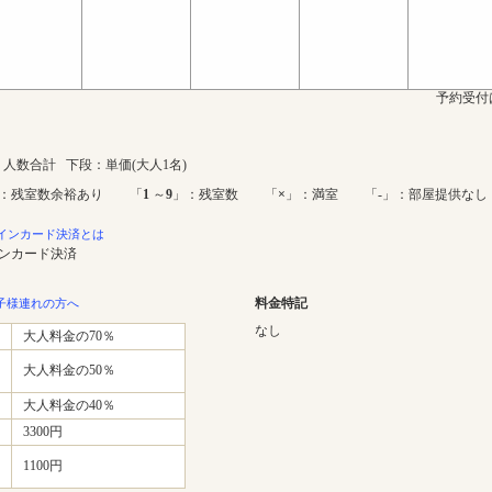
予約受付
人数合計 下段：単価(大人1名)
：残室数余裕あり 「
1
～
9
」：残室数 「
×
」：満室 「-」：部屋提供なし
インカード決済とは
インカード決済
料金特記
子様連れの方へ
なし
大人料金の70％
大人料金の50％
大人料金の40％
3300円
1100円