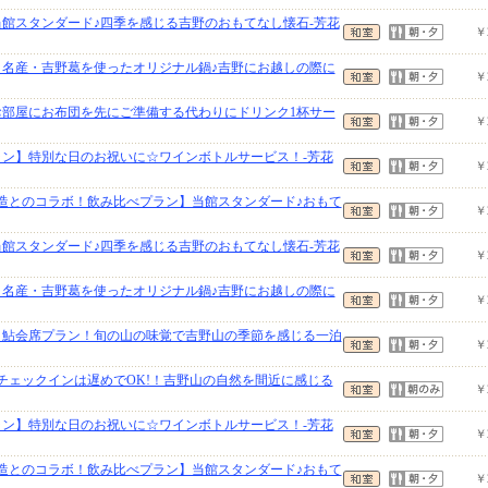
当館スタンダード♪四季を感じる吉野のおもてなし懐石-芳花
￥
】名産・吉野葛を使ったオリジナル鍋♪吉野にお越しの際に
￥
】お部屋にお布団を先にご準備する代わりにドリンク1杯サー
￥
ラン】特別な日のお祝いに☆ワインボトルサービス！-芳花
￥
酒造とのコラボ！飲み比べプラン】当館スタンダード♪おもて
￥
当館スタンダード♪四季を感じる吉野のおもてなし懐石-芳花
￥
】名産・吉野葛を使ったオリジナル鍋♪吉野にお越しの際に
￥
】鮎会席プラン！旬の山の味覚で吉野山の季節を感じる一泊
￥
】チェックインは遅めでOK!！吉野山の自然を間近に感じる
￥
ラン】特別な日のお祝いに☆ワインボトルサービス！-芳花
￥
酒造とのコラボ！飲み比べプラン】当館スタンダード♪おもて
￥