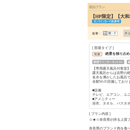
宿泊プラン
【HP限定】【大
チ
食事：
[ 部屋タイプ ]
絶景を独り占め
【専用露天風呂付客室
露天風呂からは吉野の絶
名水を沸かしたお風呂
全館Wi-Fi完備しており
■設備
テレビ、エアコン、ユ
■アメニティー
浴衣、タオル、バスタ
[ プラン内容 ]
☆★☆奈良県が誇る上質
奈良県のブランド肉を食べ