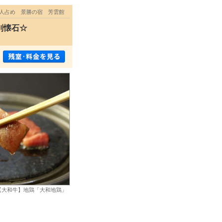
一人占め 景勝の宿 芳雲館
別懐石☆
【大和牛】地鶏「大和地鶏」