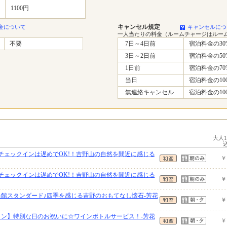
1100円
キャンセル規定
金について
キャンセルにつ
一人当たりの料金（ルームチャージはルー
不要
7日～4日前
宿泊料金の30
3日～2日前
宿泊料金の50
1日前
宿泊料金の70
当日
宿泊料金の10
無連絡キャンセル
宿泊料金の10
大人
】チェックインは遅めでOK!！吉野山の自然を間近に感じる
￥
】チェックインは遅めでOK!！吉野山の自然を間近に感じる
￥
当館スタンダード♪四季を感じる吉野のおもてなし懐石-芳花
￥
ラン】特別な日のお祝いに☆ワインボトルサービス！-芳花
￥