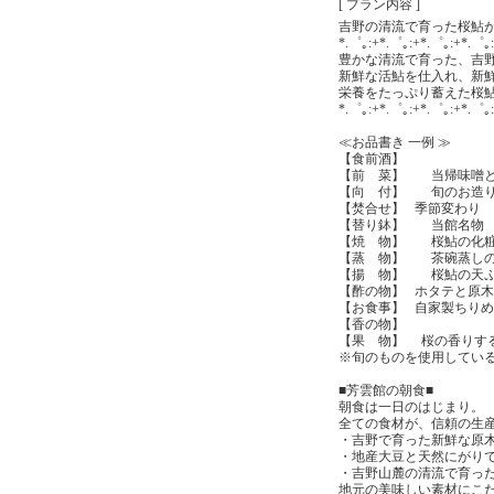
[ プラン内容 ]
吉野の清流で育った桜鮎が
*.゜｡:+*.゜｡:+*.゜｡:+*.゜｡
豊かな清流で育った、吉
新鮮な活鮎を仕入れ、新
栄養をたっぷり蓄えた桜
*.゜｡:+*.゜｡:+*.゜｡:+*.゜｡
≪お品書き 一例 ≫
【食前酒】
【前 菜】 当帰味噌と
【向 付】 旬のお造
【焚合せ】 季節変わり
【替り鉢】 当館名物 
【焼 物】 桜鮎の化
【蒸 物】 茶碗蒸しの
【揚 物】 桜鮎の天
【酢の物】 ホタテと原
【お食事】 自家製ち
【香の物】
【果 物】 桜の香りす
※旬のものを使用してい
■芳雲館の朝食■
朝食は一日のはじまり。
全ての食材が、信頼の生
・吉野で育った新鮮な原
・地産大豆と天然にがり
・吉野山麓の清流で育っ
地元の美味しい素材にこ