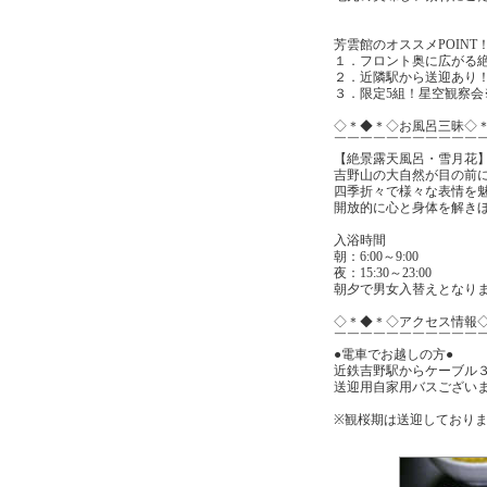
芳雲館のオススメPOINT
１．フロント奥に広がる
２．近隣駅から送迎あり
３．限定5組！星空観察
◇＊◆＊◇お風呂三昧◇
￣￣￣￣￣￣￣￣￣￣￣
【絶景露天風呂・雪月花
吉野山の大自然が目の前
四季折々で様々な表情を
開放的に心と身体を解き
入浴時間
朝：6:00～9:00
夜：15:30～23:00
朝夕で男女入替えとなり
◇＊◆＊◇アクセス情報
￣￣￣￣￣￣￣￣￣￣￣
●電車でお越しの方●
近鉄吉野駅からケーブル
送迎用自家用バスござい
※観桜期は送迎しており