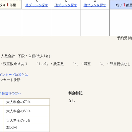
1
1
残り
部屋
他プランを探す
他プランを探す
他プランを探す
残り
部
予約受付
人数合計 下段：単価(大人1名)
：残室数余裕あり 「
1
～
9
」：残室数 「
×
」：満室 「-」：部屋提供なし
インカード決済とは
インカード決済
料金特記
子様連れの方へ
なし
大人料金の70％
大人料金の50％
大人料金の40％
3300円