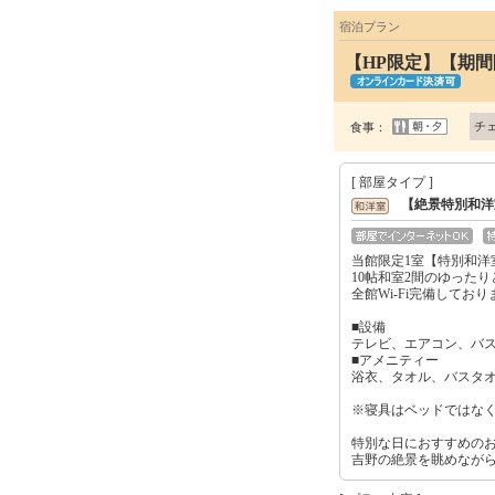
宿泊プラン
【HP限定】【期
チ
食事：
[ 部屋タイプ ]
【絶景特別和洋
当館限定1室【特別和洋
10帖和室2間のゆった
全館Wi-Fi完備しており
■設備
テレビ、エアコン、バ
■アメニティー
浴衣、タオル、バスタ
※寝具はベッドではな
特別な日におすすめの
吉野の絶景を眺めなが