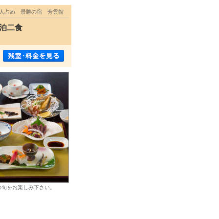
一人占め 景勝の宿 芳雲館
泊二食
の旬をお楽しみ下さい。