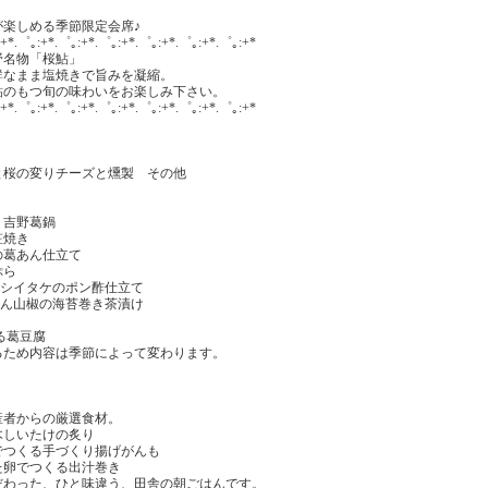
楽しめる季節限定会席♪
:+*.゜｡:+*.゜｡:+*.゜｡:+*.゜｡:+*.゜｡:+*.゜｡:+*
野名物「桜鮎」
鮮なまま塩焼きで旨みを凝縮。
鮎のもつ旬の味わいをお楽しみ下さい。
:+*.゜｡:+*.゜｡:+*.゜｡:+*.゜｡:+*.゜｡:+*.゜｡:+*
桜の変りチーズと燻製 その他
り
吉野葛鍋
粧焼き
葛あん仕立て
ぷら
木シイタケのポン酢仕立て
りめん山椒の海苔巻き茶漬け
る葛豆腐
るため内容は季節によって変わります。
産者からの厳選食材。
木しいたけの炙り
でつくる手づくり揚げがんも
た卵でつくる出汁巻き
だわった、ひと味違う、田舎の朝ごはんです。