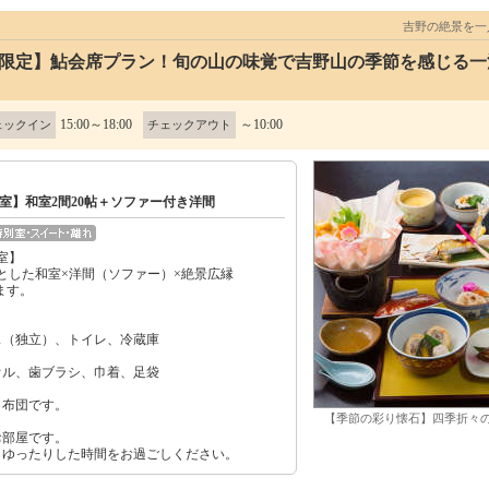
吉野の絶景を
間限定】鮎会席プラン！旬の山の味覚で吉野山の季節を感じる一
15:00～18:00
～10:00
ェックイン
チェックアウト
室】和室2間20帖＋ソファー付き洋間
室】
りとした和室×洋間（ソファー）×絶景広縁
ます。
ス（独立）、トイレ、冷蔵庫
オル、歯ブラシ、巾着、足袋
く布団です。
【季節の彩り懐石】四季折々
お部屋です。
らゆったりした時間をお過ごしください。