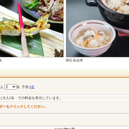
魚
懐石-鮎会席
大人
名
子供
0名
り大人2名 での料金を表示しています。
ダーをクリックしてください。