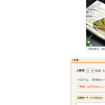
《季節懐石》焼
人数等
部屋 
※以下は、1部屋あた
「予約」は下のカレン