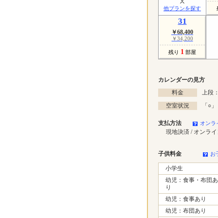
他プランを探す
31
￥68,400
￥34,200
1
残り
部屋
カレンダーの見方
料金
上段：
空室状況
「
○
」
支払方法
オンラ
現地決済 / オンラ
子供料金
お
小学生
幼児：食事・布団あ
り
幼児：食事あり
幼児：布団あり