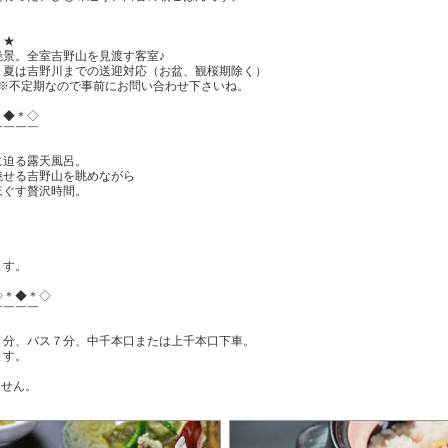
！★
絶景。全室吉野山を見渡す客室♪
！夏は吉野川までの送迎対応（お盆、観桜期除く）
会※不定期なので事前にお問い合わせ下さいね。
＊◆＊◇
￣￣￣￣
】
に迫る露天風呂。
魅せる吉野山を眺めながら
ほぐす贅沢時間。
ます。
◇＊◆＊◇
￣￣￣￣
３分、バス７分、中千本口または上千本口下車。
ます。
ません。