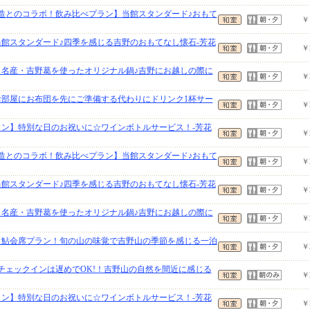
酒造とのコラボ！飲み比べプラン】当館スタンダード♪おもて
￥
当館スタンダード♪四季を感じる吉野のおもてなし懐石-芳花
￥
】名産・吉野葛を使ったオリジナル鍋♪吉野にお越しの際に
￥
】お部屋にお布団を先にご準備する代わりにドリンク1杯サー
￥
ラン】特別な日のお祝いに☆ワインボトルサービス！-芳花
￥
酒造とのコラボ！飲み比べプラン】当館スタンダード♪おもて
￥
当館スタンダード♪四季を感じる吉野のおもてなし懐石-芳花
￥
】名産・吉野葛を使ったオリジナル鍋♪吉野にお越しの際に
￥
】鮎会席プラン！旬の山の味覚で吉野山の季節を感じる一泊
￥
】チェックインは遅めでOK!！吉野山の自然を間近に感じる
￥
ラン】特別な日のお祝いに☆ワインボトルサービス！-芳花
￥