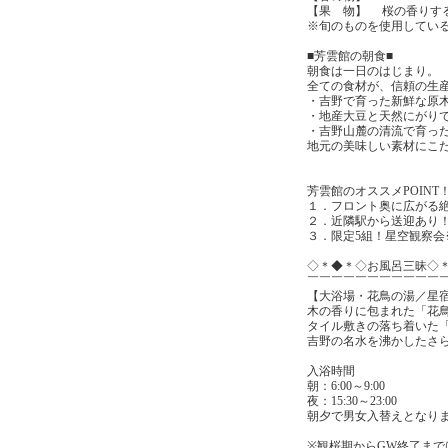
【果 物】 桜の香りす
※旬のものを使用してい
■芳雲館の朝食■
朝食は一日のはじまり。
全ての食材が、信頼の生
・吉野で育った新鮮な原
・地産大豆と天然にがり
・吉野山麓の清流で育っ
地元の美味しい素材にこ
芳雲館のオススメPOINT
１．フロント奥に広がる
２．近隣駅から送迎あり
３．限定5組！星空観察
◇＊◆＊◇お風呂三昧◇
￣￣￣￣￣￣￣￣￣￣￣
【大浴場・花鳥の湯／星
木の香りに包まれた「花
タイル敷きの落ち着いた
吉野の名水を沸かしたさ
入浴時間
朝：6:00～9:00
夜：15:30～23:00
朝夕で男女入替えとなり
※観桜期からGW終了まで