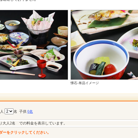
懐石-単品イメージ
大人
名
子供
0名
り大人2名 での料金を表示しています。
ダーをクリックしてください。