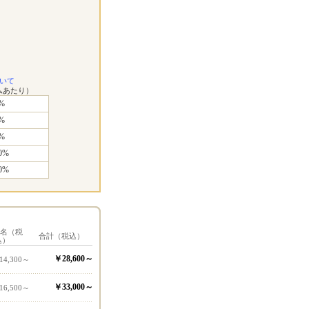
いて
ムあたり）
%
%
%
0%
0%
1名（税
合計（税込）
込）
￥28,600～
14,300～
￥33,000～
16,500～