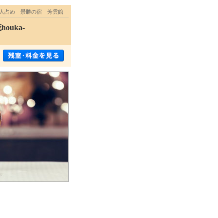
一人占め 景勝の宿 芳雲館
uka-