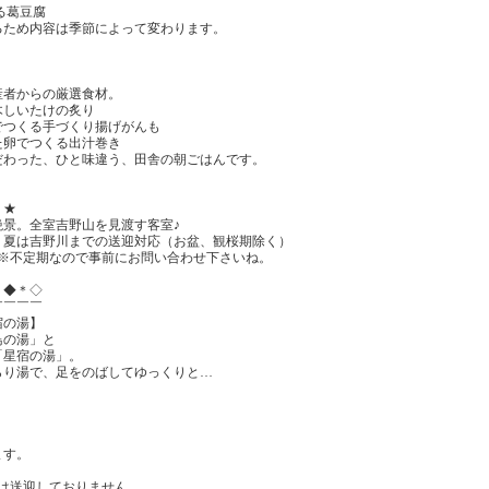
る葛豆腐
るため内容は季節によって変わります。
産者からの厳選食材。
木しいたけの炙り
でつくる手づくり揚げがんも
た卵でつくる出汁巻き
だわった、ひと味違う、田舎の朝ごはんです。
！★
絶景。全室吉野山を見渡す客室♪
！夏は吉野川までの送迎対応（お盆、観桜期除く）
会※不定期なので事前にお問い合わせ下さいね。
＊◆＊◇
￣￣￣￣
宿の湯】
鳥の湯」と
「星宿の湯」。
らり湯で、足をのばしてゆっくりと…
ます。
は送迎しておりません