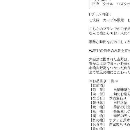
浴衣、タオル、バスタ
[ プラン内容 ]
ご夫婦 カップル限定 
こちらのプランでのご予
なんと宿から★お二人にハ
素敵な時間をお過ごしく
■□吉野の自然の恵みを存分に
大自然に囲まれた吉野は
豊かな土壌で育った野菜
名物吉野葛をつかった創
全て地元の物にこだわっ
≪お品書き 一例 ≫
【食前酒】
【前 菜】 当帰味噌と
【向 付】 旬のお造
【焚合せ】 季節変わり
【替り鉢】 当館名物 
【焼 物】 季節の川
【蒸 物】 茶碗蒸しの
【揚 物】 季節の天
【酢の物】 ホタテと原
【お食事】 自家製ち
【香の物】