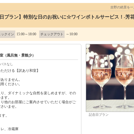
吉野の絶景を
日プラン】特別な日のお祝いに☆ワインボトルサービス！-芳花ho
15:00～18:00
～10:00
ェックイン
チェックアウト
室（風呂無・景観少）
バスなし
いただける【訳あり和室】
がありません。
利用ください。
迫り、ダイナミックな自然を楽しめますが、その
います。
より他のお部屋にご案内させていただく場合がご
ださいませ。
記念日プラン
ます。
イレ、冷蔵庫