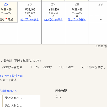
25
26
27
28
29
￥38,400
￥38,400
￥38,400
￥38,400
￥19,200
￥19,200
￥19,200
￥19,200
2
残り
部屋
他プランを探す
他プランを探す
他プランを探す
予約受付
人数合計 下段：単価(大人1名)
：残室数余裕あり 「
1
～
9
」：残室数 「
×
」：満室 「-」：部屋提供なし
インカード決済とは
インカード決済
料金特記
子様連れの方へ
なし
受け入れなし
受け入れなし