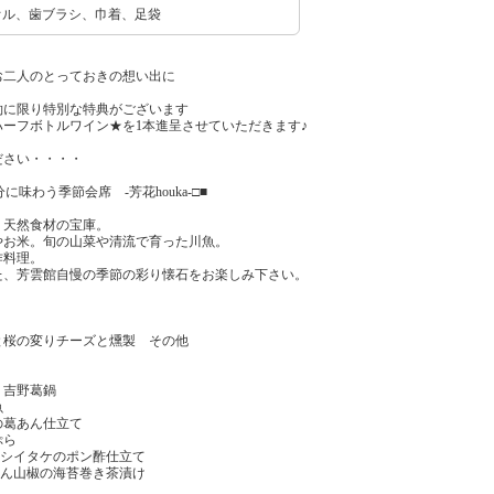
オル、歯ブラシ、巾着、足袋
お二人のとっておきの想い出に
約に限り特別な特典がございます
ーフボトルワイン★を1本進呈させていただきます♪
ださい・・・・
味わう季節会席 -芳花houka-□■
、天然食材の宝庫。
やお米。旬の山菜や清流で育った川魚。
作料理。
た、芳雲館自慢の季節の彩り懐石をお楽しみ下さい。
桜の変りチーズと燻製 その他
り
吉野葛鍋
魚
葛あん仕立て
ぷら
木シイタケのポン酢仕立て
りめん山椒の海苔巻き茶漬け