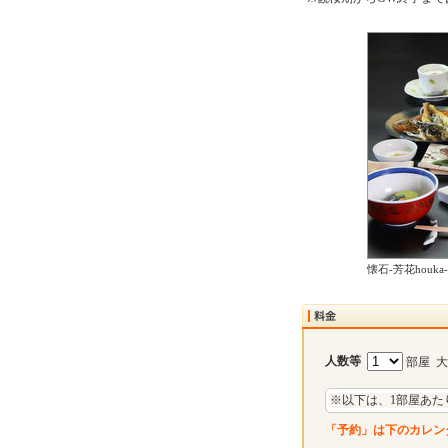
懐石-芳花houka-
人数等
部屋 
※以下は、1部屋あた
「予約」は下のカレン