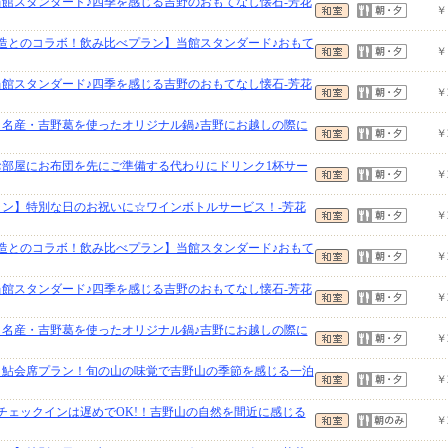
当館スタンダード♪四季を感じる吉野のおもてなし懐石-芳花
￥
酒造とのコラボ！飲み比べプラン】当館スタンダード♪おもて
￥
当館スタンダード♪四季を感じる吉野のおもてなし懐石-芳花
￥
】名産・吉野葛を使ったオリジナル鍋♪吉野にお越しの際に
￥
】お部屋にお布団を先にご準備する代わりにドリンク1杯サー
￥
ラン】特別な日のお祝いに☆ワインボトルサービス！-芳花
￥
酒造とのコラボ！飲み比べプラン】当館スタンダード♪おもて
￥
当館スタンダード♪四季を感じる吉野のおもてなし懐石-芳花
￥
】名産・吉野葛を使ったオリジナル鍋♪吉野にお越しの際に
￥
】鮎会席プラン！旬の山の味覚で吉野山の季節を感じる一泊
￥
】チェックインは遅めでOK!！吉野山の自然を間近に感じる
￥