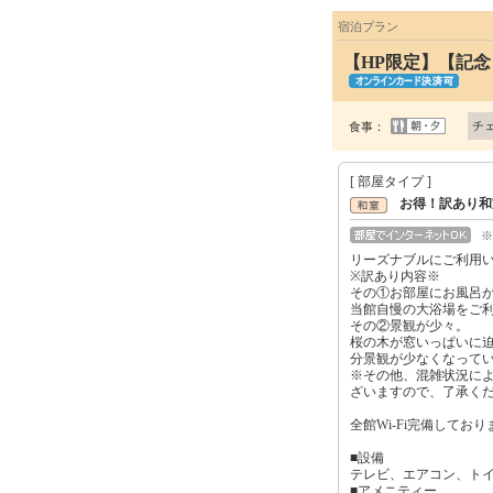
宿泊プラン
【HP限定】【記念
チ
食事：
[ 部屋タイプ ]
お得！訳あり和
※
リーズナブルにご利用
※訳あり内容※
その①お部屋にお風呂
当館自慢の大浴場をご
その②景観が少々。
桜の木が窓いっぱいに
分景観が少なくなって
※その他、混雑状況に
ざいますので、了承く
全館Wi-Fi完備しており
■設備
テレビ、エアコン、ト
■アメニティー