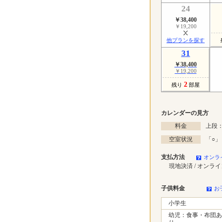
24
￥38,400
￥19,200
他プランを探す
31
￥38,400
￥19,200
2
残り
部屋
カレンダーの見方
料金
上段：
空室状況
「
○
」
支払方法
オンラ
現地決済 / オンラ
子供料金
お
小学生
幼児：食事・布団あ