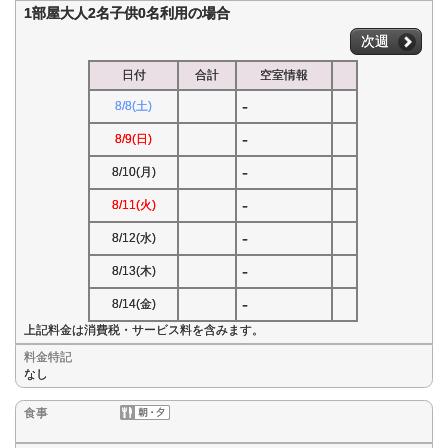
1部屋大人2名子供0名利用の場合
次週
日付
合計
空室情報
-
8/8(土)
-
8/9(日)
-
8/10(月)
-
8/11(火)
-
8/12(水)
-
8/13(木)
-
8/14(金)
上記料金は消費税・サービス料を含みます。
料金特記
なし
食事