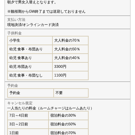
朝夕で男女入替えとなります。
※観桜期からGW終了までは送迎しておりません
支払い方法
現地決済/オンラインカード決済
子供料金
小学生
大人料金の70％
幼児:食事・布団あり
大人料金の50％
幼児:食事あり
大人料金の40％
幼児:布団あり
3300円
幼児:食事・布団なし
1100円
予約金
予約金
不要
キャンセル規定
一人当たりの料金（ルームチャージはルームあたり）
7日～4日前
宿泊料金の30%
3日～2日前
宿泊料金の50%
1日前
宿泊料金の70%