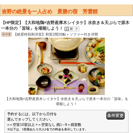
吉野の絶景を一人占め 景勝の宿 芳雲館
【HP限定】【大和地鶏×吉野産厚木シイタケ】水炊き＆天ぷらで原木
一本分の「旨味」を堪能しよう！
【絶景特別和洋室】和室2間20帖＋ソファー付き洋間
【大和地鶏×吉野産原木シイタケ】水炊き＆天ぷらで原木一本分の「旨味」を
堪能しよう！
予約するには、以下から日付を
条件変更
選んでタップしてください。
○＝空室10室以上 ×＝空室なし 残1∼9＝残室数
※以下は、1部屋あたり大人2名での料金を表示しています。