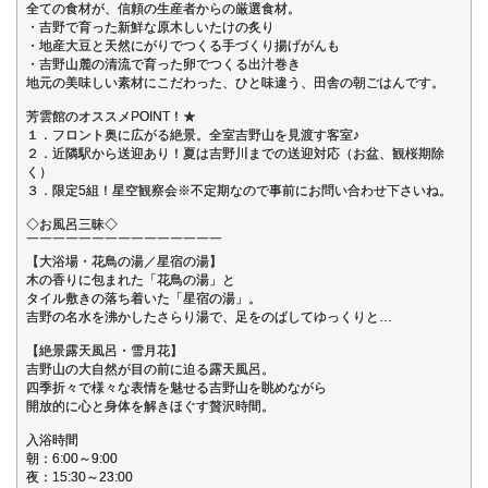
全ての食材が、信頼の生産者からの厳選食材。
・吉野で育った新鮮な原木しいたけの炙り
・地産大豆と天然にがりでつくる手づくり揚げがんも
・吉野山麓の清流で育った卵でつくる出汁巻き
地元の美味しい素材にこだわった、ひと味違う、田舎の朝ごはんです。
芳雲館のオススメPOINT！★
１．フロント奥に広がる絶景。全室吉野山を見渡す客室♪
２．近隣駅から送迎あり！夏は吉野川までの送迎対応（お盆、観桜期除
く）
３．限定5組！星空観察会※不定期なので事前にお問い合わせ下さいね。
◇お風呂三昧◇
￣￣￣￣￣￣￣￣￣￣￣￣￣￣￣
【大浴場・花鳥の湯／星宿の湯】
木の香りに包まれた「花鳥の湯」と
タイル敷きの落ち着いた「星宿の湯」。
吉野の名水を沸かしたさらり湯で、足をのばしてゆっくりと…
【絶景露天風呂・雪月花】
吉野山の大自然が目の前に迫る露天風呂。
四季折々で様々な表情を魅せる吉野山を眺めながら
開放的に心と身体を解きほぐす贅沢時間。
入浴時間
朝：6:00～9:00
夜：15:30～23:00