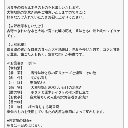
お食事の際も原木そのものをお出しいたします。
大和地鶏の水炊き鍋をご用意いたしますのでそこに
好きなだけ入れていただきお召し上がりください。
【吉野産厚木しいたけ】
吉野のきれいな水と大地で育った噛み応え、旨味ともに最上級のシイタケ
です。
【大和地鶏】
奈良県の豊かな自然の育った大和地鶏は、赤みを帯びた肉で、コクと甘み
が豊富。歯ごたえも良く、豊富な肉汁が特徴です。
≪お品書き 一例 ≫
【食前酒】
【前 菜】 当帰味噌と桜の変りチーズと燻製 その他
【向 付】 旬のお造り
【小 鉢】 季節変わり
【鍋 物】 大和地鶏と原木しいたけの水炊き
【酢の物】 ホタテと原木シイタケのポン酢仕立て
【お食事】 自家製ちりめん山椒の海苔巻き茶漬け
【香の物】
【果 物】 桜の香りする葛豆腐
※旬のものを使用しているため内容は季節によって変わります。
■芳雲館の朝食■
朝食は一日のはじまり。