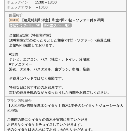
チェックイン
15:00～18:00
チェックアウト
～10:00
部屋紹介
【絶景特別和洋室】和室2間20帖＋ソファー付き洋間
当館限定1室【特別和洋室】
10帖和室2間のゆったりとした和室×洋間（ソファー）×絶景広縁
全館Wi-Fi完備しております。
■設備
テレビ、エアコン、バス（独立）、トイレ、冷蔵庫
■アメニティー
浴衣、タオル、バスタオル、歯ブラシ、巾着、足袋
※寝具はベッドではなく布団です。
特別な日におすすめのお部屋です。
吉野の絶景を眺めながらゆったりした時間をお過ごしください。
プラン内容紹介
【大和地鶏×吉野産厚木シイタケ】原木1本分のシイタケとジューシーな大
和地鶏
ご来館の際にシイタケの原木を実際に見ていただき
お好きなシイタケをチョイスしていただきます。
そのシイタケは天ぷらにてお召しあがりいただきます。