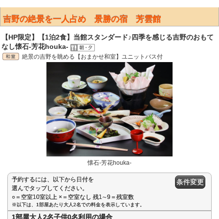
吉野の絶景を一人占め 景勝の宿 芳雲館
【HP限定】【1泊2食】当館スタンダード♪四季を感じる吉野のおもて
なし懐石-芳花houka-
絶景の吉野を眺める【おまかせ和室】ユニットバス付
懐石-芳花houka-
予約するには、以下から日付を
条件変更
選んでタップしてください。
○＝空室10室以上 ×＝空室なし 残1∼9＝残室数
※以下は、1部屋あたり大人2名での料金を表示しています。
1部屋大人2名子供0名利用の場合