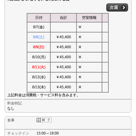
次週
日付
合計
空室情報
×
8/7(金)
×
8/8(土)
￥45,400
×
8/9(日)
￥45,400
×
8/10(月)
￥45,400
×
8/11(火)
￥45,400
×
8/12(水)
￥45,400
×
8/13(木)
￥45,400
上記料金は消費税・サービス料を含みます。
料金特記
なし
食事
チェックイン
15:00～18:00