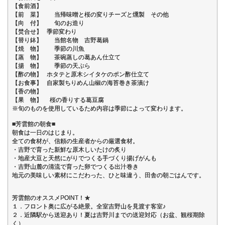
【食前酒】
【前 菜】 当帰味噌と桜の変りチーズと燻製 その他
【向 付】 旬のお造り
【焚合せ】 季節変わり
【替り鉢】 当館名物 吉野葛鍋
【焼 物】 季節の川魚
【蒸 物】 茶碗蒸しの葛あん仕立て
【揚 物】 季節の天ぷら
【酢の物】 ホタテと原木シイタケのポン酢仕立て
【お食事】 自家製ちりめん山椒の海苔巻き茶漬け
【香の物】
【果 物】 桜の香りする葛豆腐
※旬のものを使用しているため内容は季節によって変わります。
■芳雲館の朝食■
朝食は一日のはじまり。
全ての食材が、信頼の生産者からの厳選食材。
・吉野で育った新鮮な原木しいたけの炙り
・地産大豆と天然にがりでつくる手づくり揚げがんも
・吉野山麓の清流で育った卵でつくる出汁巻き
地元の美味しい素材にこだわった、ひと味違う、田舎の朝ごはんです。
芳雲館のオススメPOINT！★
１．フロント奥に広がる絶景。全室吉野山を見渡す客室♪
２．近隣駅から送迎あり！夏は吉野川までの送迎対応（お盆、観桜期除
く）