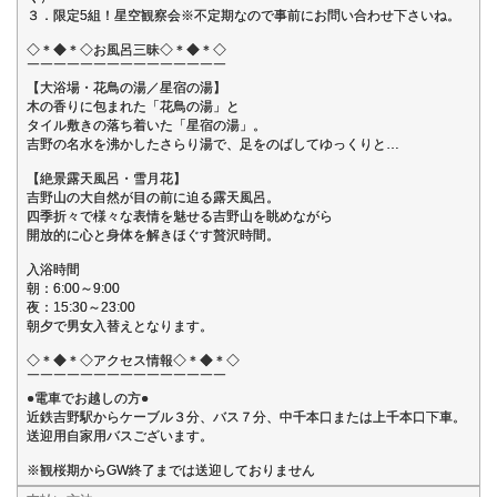
３．限定5組！星空観察会※不定期なので事前にお問い合わせ下さいね。
◇＊◆＊◇お風呂三昧◇＊◆＊◇
￣￣￣￣￣￣￣￣￣￣￣￣￣￣￣
【大浴場・花鳥の湯／星宿の湯】
木の香りに包まれた「花鳥の湯」と
タイル敷きの落ち着いた「星宿の湯」。
吉野の名水を沸かしたさらり湯で、足をのばしてゆっくりと…
【絶景露天風呂・雪月花】
吉野山の大自然が目の前に迫る露天風呂。
四季折々で様々な表情を魅せる吉野山を眺めながら
開放的に心と身体を解きほぐす贅沢時間。
入浴時間
朝：6:00～9:00
夜：15:30～23:00
朝夕で男女入替えとなります。
◇＊◆＊◇アクセス情報◇＊◆＊◇
￣￣￣￣￣￣￣￣￣￣￣￣￣￣￣
●電車でお越しの方●
近鉄吉野駅からケーブル３分、バス７分、中千本口または上千本口下車。
送迎用自家用バスございます。
※観桜期からGW終了までは送迎しておりません