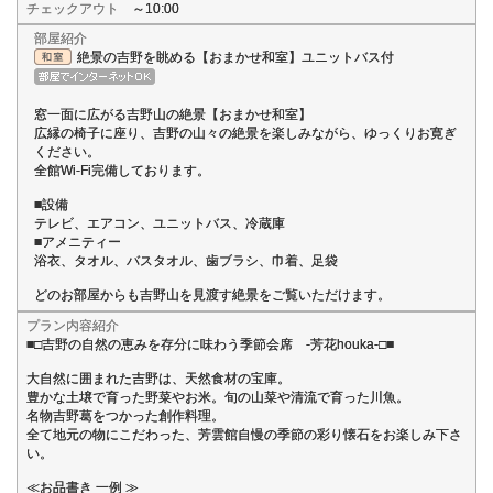
チェックアウト
～10:00
部屋紹介
絶景の吉野を眺める【おまかせ和室】ユニットバス付
窓一面に広がる吉野山の絶景【おまかせ和室】
広縁の椅子に座り、吉野の山々の絶景を楽しみながら、ゆっくりお寛ぎ
ください。
全館Wi-Fi完備しております。
■設備
テレビ、エアコン、ユニットバス、冷蔵庫
■アメニティー
浴衣、タオル、バスタオル、歯ブラシ、巾着、足袋
どのお部屋からも吉野山を見渡す絶景をご覧いただけます。
プラン内容紹介
■□吉野の自然の恵みを存分に味わう季節会席 -芳花houka-□■
大自然に囲まれた吉野は、天然食材の宝庫。
豊かな土壌で育った野菜やお米。旬の山菜や清流で育った川魚。
名物吉野葛をつかった創作料理。
全て地元の物にこだわった、芳雲館自慢の季節の彩り懐石をお楽しみ下さ
い。
≪お品書き 一例 ≫