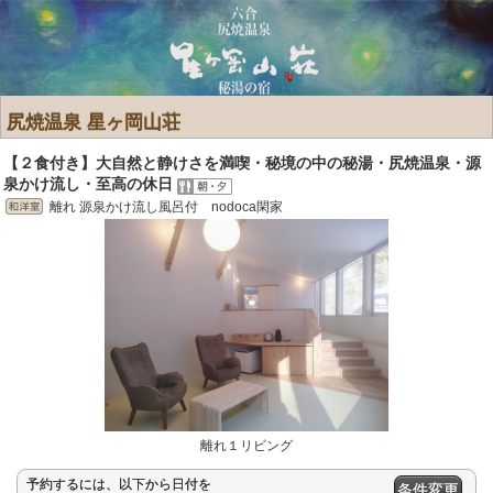
尻焼温泉 星ヶ岡山荘
【２食付き】大自然と静けさを満喫・秘境の中の秘湯・尻焼温泉・源
泉かけ流し・至高の休日
離れ 源泉かけ流し風呂付 nodoca閑家
離れ１リビング
予約するには、以下から日付を
条件変更