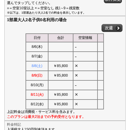
選んでタップしてください。
○＝空室10室以上 ×＝空室なし 残1∼9＝残室数
※以下は、1部屋あたり大人2名での料金を表示しています。
1部屋大人2名子供0名利用の場合
次週
日付
合計
空室情報
-
8/6(木)
-
8/7(金)
×
8/8(土)
￥85,800
×
8/9(日)
￥85,800
-
8/10(月)
×
8/11(火)
￥85,800
×
8/12(水)
￥85,800
上記料金は消費税・サービス料を含みます。
このプランは最大2泊までの予約受付となります。
料金特記
入湯税大人150円別途頂きます。