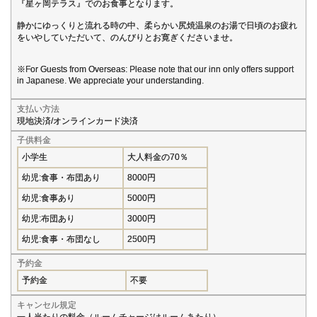
『星ヶ岡テラス』でのお食事となります。
静かにゆっくりと流れる時の中、柔らかい尻焼温泉のお湯で日頃のお疲れ
をいやしていただいて、のんびりとお寛ぎくださいませ。
※For Guests from Overseas: Please note that our inn only offers support
in Japanese. We appreciate your understanding.
支払い方法
現地決済/オンラインカード決済
子供料金
小学生
大人料金の70％
幼児:食事・布団あり
8000円
幼児:食事あり
5000円
幼児:布団あり
3000円
幼児:食事・布団なし
2500円
予約金
予約金
不要
キャンセル規定
一人当たりの料金（ルームチャージはルームあたり）