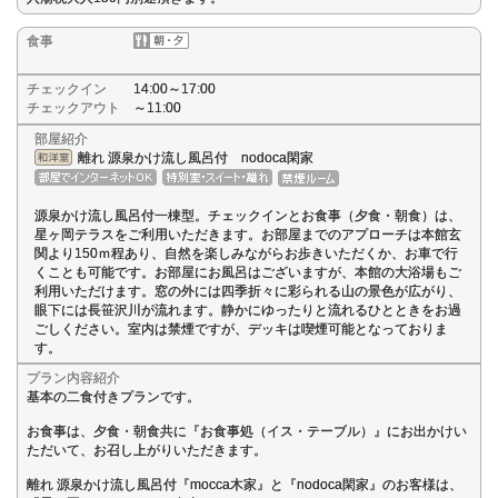
食事
チェックイン
14:00～17:00
チェックアウト
～11:00
部屋紹介
離れ 源泉かけ流し風呂付 nodoca閑家
源泉かけ流し風呂付一棟型。チェックインとお食事（夕食・朝食）は、
星ヶ岡テラスをご利用いただきます。お部屋までのアプローチは本館玄
関より150ｍ程あり、自然を楽しみながらお歩きいただくか、お車で行
くことも可能です。お部屋にお風呂はございますが、本館の大浴場もご
利用いただけます。窓の外には四季折々に彩られる山の景色が広がり、
眼下には長笹沢川が流れます。静かにゆったりと流れるひとときをお過
ごしください。室内は禁煙ですが、デッキは喫煙可能となっておりま
す。
プラン内容紹介
基本の二食付きプランです。
お食事は、夕食・朝食共に『お食事処（イス・テーブル）』にお出かけい
ただいて、お召し上がりいただきます。
離れ 源泉かけ流し風呂付『mocca木家』と『nodoca閑家』のお客様は、