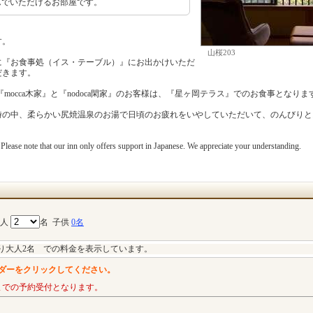
んでいただけるお部屋です。
す。
山桜203
に『お食事処（イス・テーブル）』にお出かけいただ
だきます。
mocca木家』と『nodoca閑家』のお客様は、『星ヶ岡テラス』でのお食事となりま
時の中、柔らかい尻焼温泉のお湯で日頃のお疲れをいやしていただいて、のんびりと
ease note that our inn only offers support in Japanese. We appreciate your understanding.
大人
名
子供
0名
り大人2名 での料金を表示しています。
ダーをクリックしてください。
までの予約受付となります。