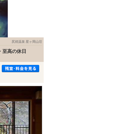
尻焼温泉 星ヶ岡山荘
・至高の休日