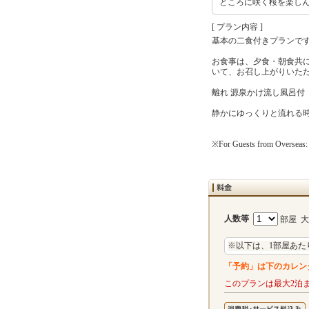
ところに咲く桜を楽し
[ プラン内容 ]
基本の二食付きプランで
お食事は、夕食・朝食共
いて、お召し上がりいた
離れ 源泉かけ流し風呂付『
静かにゆっくりと流れる
※For Guests from Overseas: Pl
人数等
部屋 
※以下は、1部屋あた
「予約」は下のカレン
このプランは最大2泊