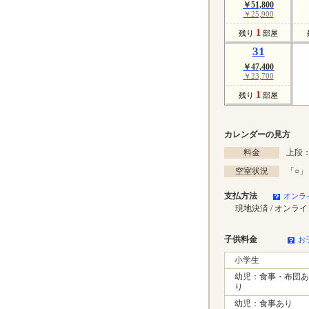
￥51,800
￥25,900
1
残り
部屋
31
￥47,400
￥23,700
1
残り
部屋
カレンダーの見方
料金
上段：
空室状況
「
○
」
支払方法
オンラ
現地決済 / オンラ
子供料金
お
小学生
幼児：食事・布団あ
り
幼児：食事あり