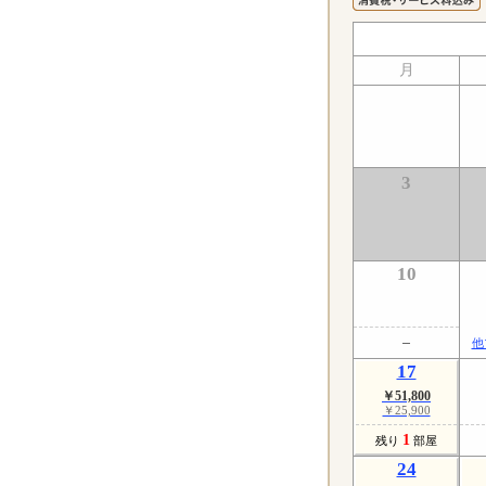
月
3
10
他
17
￥51,800
￥25,900
1
残り
部屋
24