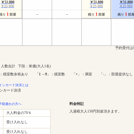
￥51,800
￥51,800
￥51,800
￥25,900
￥25,900
￥25,900
1
1
1
残り
部屋
残り
部屋
残り
部
予約受付は
人数合計 下段：単価(大人1名)
：残室数余裕あり 「
1
～
9
」：残室数 「
×
」：満室 「-」：部屋提供なし
インカード決済とは
インカード決済
料金特記
子様連れの方へ
入湯税大人150円別途頂きます。
大人料金の70％
受け入れなし
受け入れなし