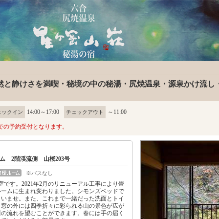
然と静けさを満喫・秘境の中の秘湯・尻焼温泉・源泉かけ流し
14:00～17:00
～11:00
ェックイン
チェックアウト
での予約受付となります。
ム 2階渓流側 山桜203号
※バスなし
室です。2021年2月のリニューアル工事により畳
ルームに生まれ変わりました。シモンズベッドで
さいませ。また、これまで一緒だった洗面とトイ
。窓の外には四季折々に彩られる山の景色が広が
川の流れを望むことができます。春には手の届く