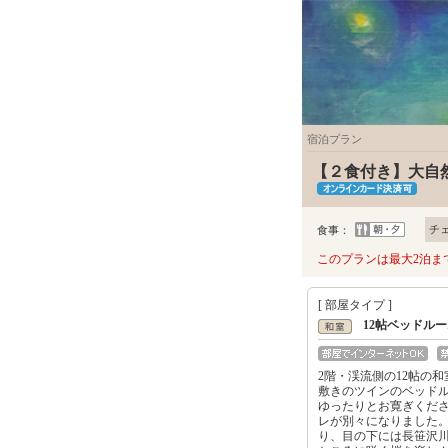
宿泊プラン
【２食付き】大自
チ
食事：
このプランは最大2泊ま
[ 部屋タイプ ]
12帖ベッドルー
2階・渓流側の12帖の和
敷きのツインのベッド
ゆったりとお寛ぎくだ
レが別々になりました
り、目の下には長笹沢