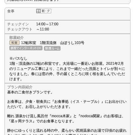
食事
チェックイン
14:00～17:00
チェックアウト
～11:00
部屋紹介
12帖和室 1階渓流側 山ぼうし103号
※バスなし
1階・渓流側の12帖の和室です。大浴場に一番近いお部屋。2021年2月
のリニューアル工事により、これまで一緒だった洗面とトイレが別々に
なりました。春には窓の外、手の届くところに咲く桜を楽しんでいただ
けます。
プラン内容紹介
基本の二食付きプランです。
お食事は、夕食・朝食共に『お食事処（イス・テーブル）』にお出かけい
ただいて、お召し上がりいただきます。
離れ 源泉かけ流し風呂付『mocca木家』と『nodoca閑家』のお客様は、
『星ヶ岡テラス』でのお食事となります。
静かにゆっくりと流れる時の中、柔らかい尻焼温泉のお湯で日頃のお疲れ