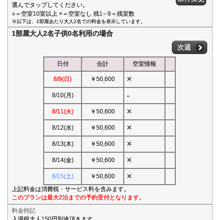
選んでタップしてください。
○＝空室10室以上 ×＝空室なし 残1∼9＝残室数
※以下は、1部屋あたり大人2名での料金を表示しています。
1部屋大人2名子供0名利用の場合
次週
日付
合計
空室情報
×
8/9(日)
￥50,600
-
8/10(月)
×
8/11(火)
￥50,600
×
8/12(水)
￥50,600
×
8/13(木)
￥50,600
×
8/14(金)
￥50,600
×
8/15(土)
￥50,600
上記料金は消費税・サービス料を含みます。
このプランは最大2泊までの予約受付となります。
料金特記
入湯税大人150円別途頂きます。