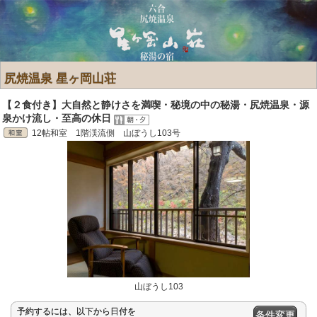
尻焼温泉 星ヶ岡山荘
【２食付き】大自然と静けさを満喫・秘境の中の秘湯・尻焼温泉・源
泉かけ流し・至高の休日
12帖和室 1階渓流側 山ぼうし103号
山ぼうし103
予約するには、以下から日付を
条件変更