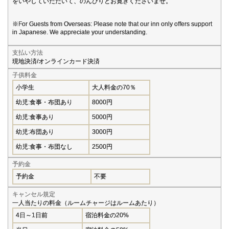
をいやしていただいて、のんびりとお寛ぎくださいませ。
※For Guests from Overseas: Please note that our inn only offers support
in Japanese. We appreciate your understanding.
支払い方法
現地決済/オンラインカード決済
子供料金
小学生
大人料金の70％
幼児:食事・布団あり
8000円
幼児:食事あり
5000円
幼児:布団あり
3000円
幼児:食事・布団なし
2500円
予約金
予約金
不要
キャンセル規定
一人当たりの料金（ルームチャージはルームあたり）
4日～1日前
宿泊料金の20%