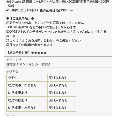
★BD cake (近隣町にｹｰｷ屋さんが１店も無い為)2週間前要予約別途4500円
+送料
■15時前in又は10時OUT後の延長は1室3300円～
◆【ご注意事項】◆
①厨房が１つの為、アレルギー対応宿ではございません
（ﾈｷﾞNG椎茸NGなどの個々の対応は出来かねます）
②OP制ですのでお子様がいらっしゃる場合は「赤ちゃんplan」でお申込
み下さい
詳しくは「よくあるお問い合わせ」をご確認ください
③只今２泊の準備が出来かねます
【感染予防対策】★★★★★
支払い方法
現地決済/オンラインカード決済
子供料金
小学生
受け入れなし
幼児:食事・布団あり
受け入れなし
幼児:食事あり
受け入れなし
幼児:布団あり
受け入れなし
幼児:食事・布団なし
受け入れなし