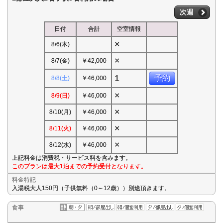
次週
日付
合計
空室情報
×
8/6(木)
×
8/7(金)
￥42,000
1
予約
8/8(土)
￥46,000
×
8/9(日)
￥46,000
×
8/10(月)
￥46,000
×
8/11(火)
￥46,000
×
8/12(水)
￥46,000
上記料金は消費税・サービス料を含みます。
このプランは最大1泊までの予約受付となります。
料金特記
入湯税大人150円（子供無料（0～12歳））別途頂きます。
食事