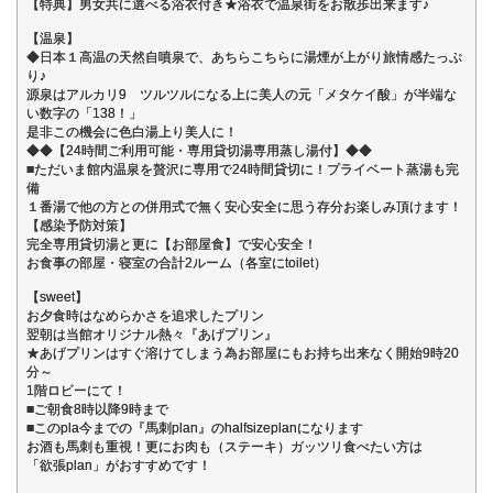
【特典】男女共に選べる浴衣付き★浴衣で温泉街をお散歩出来ます♪
【温泉】
◆日本１高温の天然自噴泉で、あちらこちらに湯煙が上がり旅情感たっぷ
り♪
源泉はアルカリ9 ツルツルになる上に美人の元「メタケイ酸」が半端な
い数字の「138！」
是非この機会に色白湯上り美人に！
◆◆【24時間ご利用可能・専用貸切湯専用蒸し湯付】◆◆
■ただいま館内温泉を贅沢に専用で24時間貸切に！プライベート蒸湯も完
備
１番湯で他の方との併用式で無く安心安全に思う存分お楽しみ頂けます！
【感染予防対策】
完全専用貸切湯と更に【お部屋食】で安心安全！
お食事の部屋・寝室の合計2ルーム（各室にtoilet）
【sweet】
お夕食時はなめらかさを追求したプリン
翌朝は当館オリジナル熱々『あげプリン』
★あげプリンはすぐ溶けてしまう為お部屋にもお持ち出来なく開始9時20
分～
1階ロビーにて！
■ご朝食8時以降9時まで
■このpla今までの『馬刺plan』のhalfsizeplanになります
お酒も馬刺も重視！更にお肉も（ステーキ）ガッツリ食べたい方は
「欲張plan」がおすすめです！