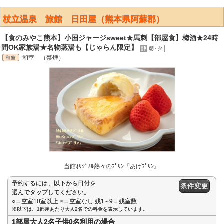
杖立温泉 旅館 日田屋（熊本県阿蘇郡）
【食のみやこ熊本】小国ジャージsweet★馬刺【部屋食】梅酒★24時
間OK家族湯★名物蒸湯も【じゃらん限定】
和室 （禁煙）
当館ｵﾘｼﾞﾅﾙ熱々のﾌﾟﾘﾝ『あげﾌﾟﾘﾝ』
予約するには、以下から日付を
条件変更
選んでタップしてください。
○＝空室10室以上 ×＝空室なし 残1∼9＝残室数
※以下は、1部屋あたり大人2名での料金を表示しています。
1部屋大人2名子供0名利用の場合