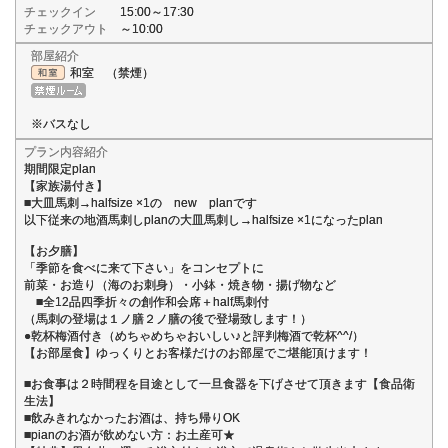
チェックイン
15:00～17:30
チェックアウト
～10:00
部屋紹介
和室 （禁煙）
※バスなし
プラン内容紹介
期間限定plan
【家族湯付き】
■大皿馬刺→halfsize ×1の new planです
以下従来の地酒馬刺しplanの大皿馬刺し→halfsize ×1になったplan
【お夕膳】
「季節を食べに来て下さい」をコンセプトに
前菜・お造り（海のお刺身）・小鉢・焼き物・揚げ物など
■全12品四季折々の創作和会席＋half馬刺付
（馬刺の登場は１ノ膳２ノ膳の後で登場致します！）
●乾杯梅酒付き（めちゃめちゃおいしい♪と評判梅酒で乾杯^^/）
【お部屋食】ゆっくりとお客様だけのお部屋でご堪能頂けます！
■お食事は２時間程を目途として一旦食器を下げさせて頂きます【食品衛
生法】
■飲みきれなかったお酒は、持ち帰りOK
■pianのお酒が飲めない方：お土産可★