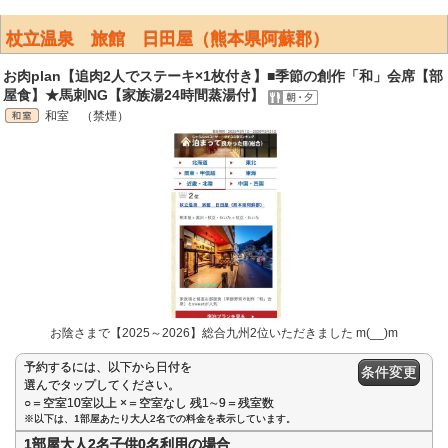
杖立温泉 旅館 日田屋（熊本県阿蘇郡）
お肉plan【追肉2人でステーキ×1枚付き】■季節の創作「和」会席【部
屋食】★馬刺NG【家族湯24時間蒸湯付】
和室 （禁煙）
お陰さまで【2025～2026】総合九州2位いただきました m(__)m
予約するには、以下から日付を
条件変更
選んでタップしてください。
○＝空室10室以上 ×＝空室なし 残1∼9＝残室数
※以下は、1部屋あたり大人2名での料金を表示しています。
1部屋大人2名子供0名利用の場合