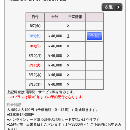
次週
日付
合計
空室情報
×
8/7(金)
1
予約
8/8(土)
￥46,000
×
8/9(日)
￥46,000
×
8/10(月)
￥46,000
×
8/11(火)
￥46,000
×
8/12(水)
￥46,000
×
8/13(木)
￥46,000
上記料金は消費税・サービス料を含みます。
このプランは最大1泊までの予約受付となります。
料金特記
入湯税大人150円（子供無料（0～12歳））別途頂きます。
●駐車場1台300円
●オンラインカード決済以外の現地カード支払いは不可です
●15時in前 出来る日もございます（１室3300円～）ご予約時にお申込み
下さい