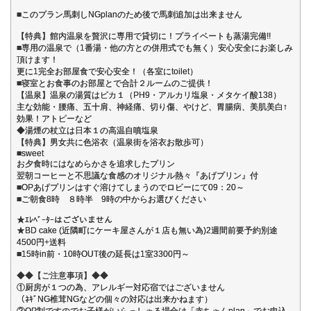
■このプラン馬刺しNGplanのため後で馬刺追加は出来ません
【特典】館内温泉を贅沢に専用で貸切に！プライベートも蒸湯完備!!
■専用の温泉で（1番湯・他の方との併用式でも無く）安心安全にお楽しみ
頂けます！
更に1完全お部屋食で安心安全！（各室にtoilet）
■寝室とお食事のお部屋とで合計２ルームのご提供！
【温泉】温泉の湯質はピカ１（PH9・アルカリ塩泉・メタケイ酸138）
主な効能・腰痛、五十肩、神経痛、切り傷、やけど、胃腸病、美肌美白↑
効果！アトピーなど
◆湯煙の杖立は日本１の高温自噴塩泉
【特典】男女共に色浴衣（温泉街を浴衣お散歩可）
■sweet
お夕食時にはなめらかさを追求したプリン
翌朝コーヒーと不思議な食感のオリジナル熱々『あげプリン』付
■OPあげプリンはすぐ溶けてしまうのでロビーにて09：20～
■ご朝食8時 ８時半 9時の中からお選びください
★ｴﾚﾍﾞｰﾀｰはございません
★BD cake (近隣町にケーキ屋さんが１店も無い為)2週間前要予約別途
4500円+送料
■15時in前・10時OUT後の延長は1室3300円～
◆◆【ご注意事項】◆◆
①厨房が１つの為、アレルギー対応宿ではございません
（ﾈｷﾞNG椎茸NGなどの個々の対応は出来かねます）
②OP制ですのでお子様がいらっしゃる場合は「赤ちゃんplan」でお申込