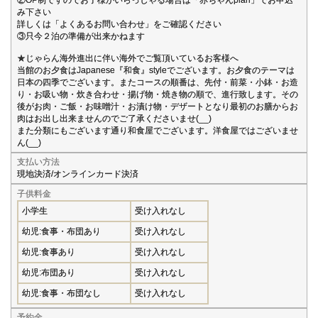
み下さい
詳しくは「よくあるお問い合わせ」をご確認ください
③只今２泊の準備が出来かねます
★じゃらん海外進出に伴い海外でご覧頂いているお客様へ
当館のお夕食はJapanese『和食』styleでございます。お夕食のテーマは
日本の四季でございます。またコースの順番は、先付・前菜・小鉢・お造
り・お吸い物・炊き合わせ・揚げ物・焼き物の順で、進行致します。その
後がお肉・ご飯・お味噌汁・お漬け物・デザートとなり最初のお膳からお
肉はお出し出来ませんのでご了承くださいませ(__)
また分類にもございます通り和食屋でございます。洋食屋ではございませ
ん(__)
支払い方法
現地決済/オンラインカード決済
子供料金
小学生
受け入れなし
幼児:食事・布団あり
受け入れなし
幼児:食事あり
受け入れなし
幼児:布団あり
受け入れなし
幼児:食事・布団なし
受け入れなし
予約金