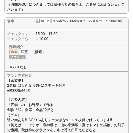
（時間外OUTにつきましては清掃会社の都合上、ご希望に添えない日がご
ざいます）
食事
チェックイン
15:00～17:30
チェックアウト
～10:00
部屋紹介
和室 （禁煙）
※バスなし
プラン内容紹介
【家族湯】
2名様に(大きなお肉×1)ステーキ付き
■乾杯梅酒付き
【ﾌﾟﾗﾝ内容】
「四季」の「お野菜」で作る
創作「和」会席 全品12品と
その〆に
追い肉あり!!『ﾎﾞﾘｭｰﾑあり』の大きなsteak１枚付で付いています!!
（例えば・・ですが 春御膳は、山の幸満載！夏はトマトの揚物、お茄子
で素麺、秋は柿のグラタンを、冬は苺で白和えなどなど