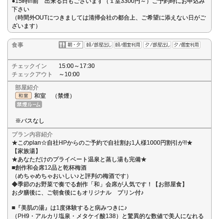
●15時in前 出来る日もございます（１室3300円～）ご予約時にお申込み
下さい
（時間外OUTにつきましては清掃会社の都合上、ご希望に添えない日がご
ざいます）
食事
チェックイン
15:00～17:30
チェックアウト
～10:00
部屋紹介
和室 （禁煙）
※バスなし
プラン内容紹介
★このplan☆自社HPからのご予約で自社割お1人様1000円割引が!!★
【家族湯】
★あなただけのプライベート温泉と蒸し湯も完備★
■創作和会席12品と乾杯梅酒
（めちゃめちゃおいしい♪と評判の梅酒です）
◆季節のお野菜で奏でる創作「和」会席が人気です！【お部屋食】
お夕膳後に、ご朝食後にもオリジナル プリン付♪
■『美肌の湯』は1度体験すると病みつきに♪
（PH9・アルカリ塩泉・メタケイ酸138）と驚異的な数値で美人になれる