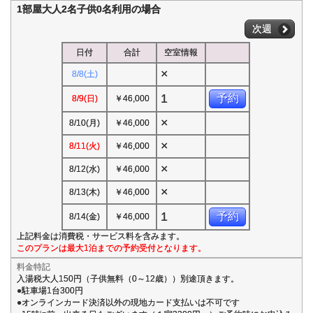
1部屋大人2名子供0名利用の場合
次週
日付
合計
空室情報
×
8/8(土)
1
予約
8/9(日)
￥46,000
×
8/10(月)
￥46,000
×
8/11(火)
￥46,000
×
8/12(水)
￥46,000
×
8/13(木)
￥46,000
1
予約
8/14(金)
￥46,000
上記料金は消費税・サービス料を含みます。
このプランは最大1泊までの予約受付となります。
料金特記
入湯税大人150円（子供無料（0～12歳））別途頂きます。
●駐車場1台300円
●オンラインカード決済以外の現地カード支払いは不可です