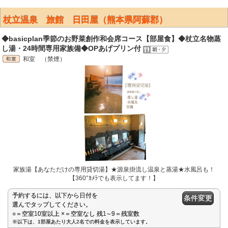
杖立温泉 旅館 日田屋（熊本県阿蘇郡）
◆basicplan季節のお野菜創作和会席コース【部屋食】◆杖立名物蒸
し湯・24時間専用家族備◆OPあげプリン付
和室 （禁煙）
家族湯【あなただけの専用貸切湯】★源泉掛流し温泉と蒸湯★水風呂も！
【360°ｶﾒﾗでも表示してます！】
予約するには、以下から日付を
条件変更
選んでタップしてください。
○＝空室10室以上 ×＝空室なし 残1∼9＝残室数
※以下は、1部屋あたり大人2名での料金を表示しています。