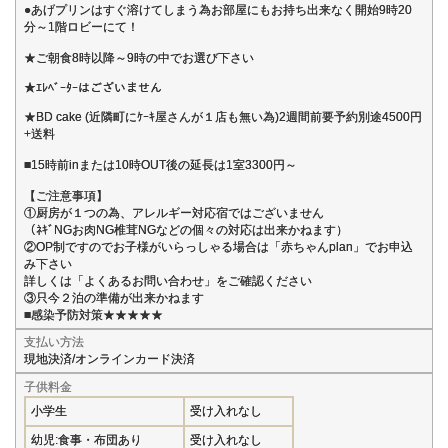
●あげプリンはすぐ溶けてしまう為お部屋にもお持ち出来なく開始9時20
分～1階ロビーにて！
★ご朝食8時以降～9時の中でお選び下さい
★ｴﾚﾍﾞｰﾀｰはございません
★BD cake (近隣町にｹｰｷ屋さんが１店も無い為)2週間前要予約別途4500円
+送料
■15時前inまたは10時OUT後の延長は1室3300円～
【ご注意事項】
①厨房が１つの為、アレルギー対応宿ではございません
（ﾈｷﾞNGお肉NG椎茸NGなどの個々の対応は出来かねます）
②OP制ですのでお子様がいらっしゃる場合は「赤ちゃんplan」でお申込
み下さい
詳しくは「よくあるお問い合わせ」をご確認ください
③只今２泊の準備が出来かねます
■感染予防対策★★★★★
支払い方法
現地決済/オンラインカード決済
子供料金
小学生
受け入れなし
幼児:食事・布団あり
受け入れなし