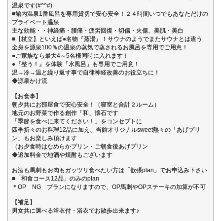
温泉です(#^^#)
■館内温泉1番風呂を専用貸切で安心安全！２４時間いつでもあなただけの
プライベート温泉
主な効能・・神経痛・腰痛・疲労回復・切傷・火傷、美肌・美白
■【杖立】といえば●名物『蒸湯』！サウナのようでまたサウナとは違う
全身を源泉100％の温泉の蒸気で蒸されるお風呂を専用でご用意！
●ご家族なら最大4～5名様同時に入れます！
●『整う！』を体験「水風呂」も専用でご用意！
温→冷→温と繰り返す事で自律神経改善のお役立ちに！
◆源泉かけ流
【お食事】
朝夕共にお部屋食で安心安全！（寝室と合計２ルーム）
地元のお野菜で作る創作「和」懐石です
「季節を食べに来てください！」をコンセプトに
四季折々のお料理12品に加え、当館オリジナルsweet熱々の「あげプリ
ン」もお楽しみ頂けます
（お夕食時はなめらかプリン・ご朝食後あげプリン
◆追加料金で地酒や焼酎もございます
お酒も馬刺もお肉もガッツリ食べたい方は「欲張plan」でお申込み下さい
■「和食コース12品」のみのplan
＊OP NG プランになりますので、OP馬刺やOPステーキの加算が不可
【補足】
男女共に選べる浴衣付・浴衣でお散歩出来ます♪