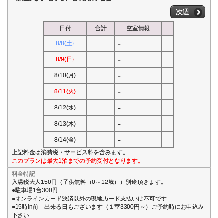
次週
日付
合計
空室情報
-
8/8(土)
-
8/9(日)
-
8/10(月)
-
8/11(火)
-
8/12(水)
-
8/13(木)
-
8/14(金)
上記料金は消費税・サービス料を含みます。
このプランは最大1泊までの予約受付となります。
料金特記
入湯税大人150円（子供無料（0～12歳））別途頂きます。
●駐車場1台300円
●オンラインカード決済以外の現地カード支払いは不可です
●15時in前 出来る日もございます（１室3300円～）ご予約時にお申込み
下さい