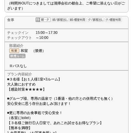
（時間外OUTにつきましては清掃会社の都合上、ご希望に添えない日がご
ざいます）
食事
チェックイン
15:00～17:30
チェックアウト
～10:00
部屋紹介
和室 （禁煙）
※バスなし
プラン内容紹介
■３名様【お１人様1室×3ルーム】
大人旅におすすめ
【感染対策★★★★★】
■グループ様、専用の温泉で（1番湯・他の方との併用式でも無く）
安心安全に思う存分お楽しみ頂けます！
■更に専用のお食事処で安心安全！
（各室にtoilet）
【３名様ご旅行①人①室で、あれこれ試せるお得なプラン】
【熊本を満喫】
1.大皿馬刺し（お写真参照）×1