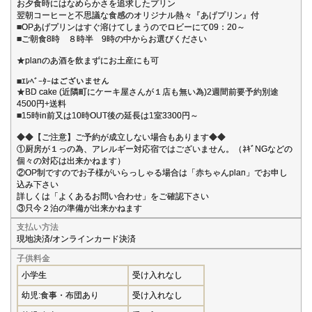
お夕食時にはなめらかさを追求したプリン
翌朝コーヒーと不思議な食感のオリジナル熱々『あげプリン』付
■OPあげプリンはすぐ溶けてしまうのでロビーにて09：20～
■ご朝食8時 ８時半 9時の中からお選びください
★planのあ酒を飲まずにお土産にも可
■ｴﾚﾍﾞｰﾀｰはございません
★BD cake (近隣町にケーキ屋さんが１店も無い為)2週間前要予約別途
4500円+送料
■15時in前又は10時OUT後の延長は1室3300円～
◆◆【ご注意】ご予約が成立しない場合もあります◆◆
①厨房が１っの為、アレルギー対応宿ではございません。（ﾈｷﾞNGなどの
個々の対応は出来かねます）
②OP制ですのでお子様がいらっしゃる場合は「赤ちゃんplan」でお申し
込み下さい
詳しくは「よくあるお問い合わせ」をご確認下さい
③只今２泊の準備が出来かねます
支払い方法
現地決済/オンラインカード決済
子供料金
小学生
受け入れなし
幼児:食事・布団あり
受け入れなし