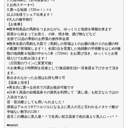
2.お肉ステーキ×1
3.選べる地酒（720ｍｌ）×１
以上3名様でシェア出来ます！
♯大人の修学旅行
【お食事】
■熊本特産品の馬刺をつまみながら、ゆっくりと地酒を堪能出来ます
前菜から始まってお造り、小鉢、焼き物、揚げ物などなど
全部で12品の季節のお野菜の創作和会席
■熊本名産の馬刺も大皿で（馬刺しの登場は１のお膳の後の２のお膳の時
の配膳で登場致します！）全国1位を受賞した地焼酎の芋焼酎をはじめ6種
類の地焼酎＆地酒の中から1本（720mi）をお選び頂き、ゆっくりとお客
様だけでお飲み頂けます！
（日田梨のワインに変更可能）
※お食事は２時間程を目途として(食品衛生法)一旦食器を下げさせて頂き
ます。
飲みきれなかったお酒はお持ち帰り可
【温泉と浴衣】
●男女共に選べる浴衣で川原お散歩可能です
●日本１高温の自噴温泉その蒸気を利用して「蒸し湯」も杖立ならではの
入浴法であり
昔・昔治癒としても用いられました！
源泉はアルカリ9でツルツルになる上に美人の元と言われるメタケイ酸が
半端ない数字の138！
是非この機会に美人湯＾＾で名高い杖立温泉で色白湯上り美人に～♪＾＾
■sweet