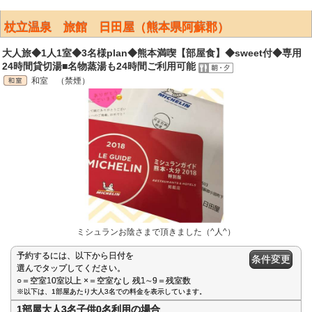
杖立温泉 旅館 日田屋（熊本県阿蘇郡）
大人旅◆1人1室◆3名様plan◆熊本満喫【部屋食】◆sweet付◆専用
24時間貸切湯■名物蒸湯も24時間ご利用可能
和室 （禁煙）
ミシュランお陰さまで頂きました（^人^）
予約するには、以下から日付を
条件変更
選んでタップしてください。
○＝空室10室以上 ×＝空室なし 残1∼9＝残室数
※以下は、1部屋あたり大人3名での料金を表示しています。
1部屋大人3名子供0名利用の場合