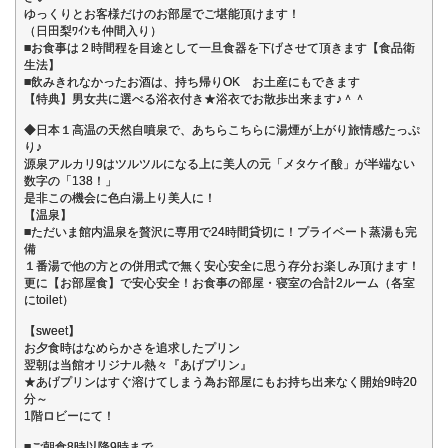
ゆっくりとお客様だけのお部屋でご堪能頂けます！
（日田梨ﾜｲﾝも仲間入り）
■お食事は２時間程を目途として一旦食器を下げさせて頂きます【食品衛
生法】
■飲みきれなかったお酒は、持ち帰りOK お土産にもできます
【特典】男女共に選べる浴衣付き★浴衣でお散歩出来ます♪＾＾
◆日本１高温の天然自噴泉で、あちらこちらに湯煙が上がり旅情感たっぷ
り♪
源泉アルカリ9はツルツルになる上に美人の元「メタケイ酸」が半端ない
数字の「138！」
是非この機会に色白湯上り美人に！
【温泉】
■ただいま館内温泉を贅沢に専用で24時間貸切に！プライベート蒸湯も完
備
１番湯で他の方との併用式で無く安心安全に思う存分お楽しみ頂けます！
更に【お部屋食】で安心安全！お食事の部屋・寝室の合計2ルーム（各室
にtoilet）
【sweet】
お夕食時はなめらかさを追求したプリン
翌朝は当館オリジナル熱々『あげプリン』
★あげプリンはすぐ溶けてしまう為お部屋にもお持ち出来なく開始9時20
分～
1階ロビーにて！
■ご朝食8時以降9時まで