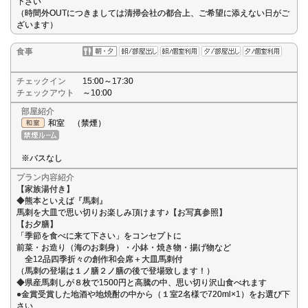
下さい
（時間外OUTにつきましては清掃会社の都合上、ご希望に添えない日がご
ざいます）
食事
チェックイン
15:00～17:30
チェックアウト
～10:00
部屋紹介
和室 （禁煙）
※バスなし
プラン内容紹介
【家族湯付き】
◆熊本といえば『馬刺』
馬刺を大皿で思い切りお楽しみ頂けます♪【お写真参照】
【お夕膳】
「季節を食べに来て下さい」をコンセプトに
前菜・お造り（海のお刺身）・小鉢・焼き物・揚げ物など
全12品四季折々の創作和会席＋大皿馬刺付
（馬刺の登場は１ノ膳２ノ膳の後で登場致します！）
◆県産馬刺しが８枚で1500円と高騰の中、思い切り沢山食べれます
●金賞受賞した地酒や地焼酎の中から（１室2名様で720ml×1）をお選び下
さい