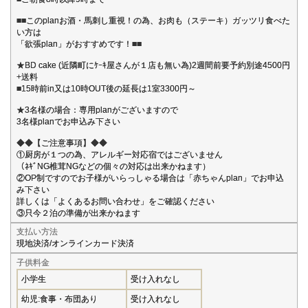
■■このplanお酒・馬刺し重視！の為、お肉も（ステーキ）ガッツリ食べた
い方は
「欲張plan」がおすすめです！■■
★BD cake (近隣町にｹｰｷ屋さんが１店も無い為)2週間前要予約別途4500円
+送料
■15時前in又は10時OUT後の延長は1室3300円～
★3名様の場合：専用planがございますので
3名様planでお申込み下さい
◆◆【ご注意事項】◆◆
①厨房が１つの為、アレルギー対応宿ではございません
（ﾈｷﾞNG椎茸NGなどの個々の対応は出来かねます）
②OP制ですのでお子様がいらっしゃる場合は「赤ちゃんplan」でお申込
み下さい
詳しくは「よくあるお問い合わせ」をご確認ください
③只今２泊の準備が出来かねます
支払い方法
現地決済/オンラインカード決済
子供料金
小学生
受け入れなし
幼児:食事・布団あり
受け入れなし