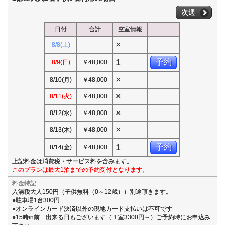
次週
日付
合計
空室情報
×
8/8(土)
1
予約
8/9(日)
￥48,000
×
8/10(月)
￥48,000
×
8/11(火)
￥48,000
×
8/12(水)
￥48,000
×
8/13(木)
￥48,000
1
予約
8/14(金)
￥48,000
上記料金は消費税・サービス料を含みます。
このプランは最大1泊までの予約受付となります。
料金特記
入湯税大人150円（子供無料（0～12歳））別途頂きます。
●駐車場1台300円
●オンラインカード決済以外の現地カード支払いは不可です
●15時in前 出来る日もございます（１室3300円～）ご予約時にお申込み