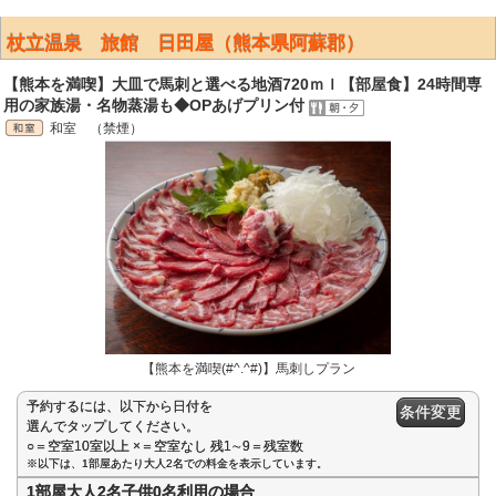
杖立温泉 旅館 日田屋（熊本県阿蘇郡）
【熊本を満喫】大皿で馬刺と選べる地酒720ｍｌ【部屋食】24時間専
用の家族湯・名物蒸湯も◆OPあげプリン付
和室 （禁煙）
【熊本を満喫(#^.^#)】馬刺しプラン
予約するには、以下から日付を
条件変更
選んでタップしてください。
○＝空室10室以上 ×＝空室なし 残1∼9＝残室数
※以下は、1部屋あたり大人2名での料金を表示しています。
1部屋大人2名子供0名利用の場合