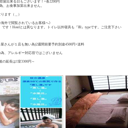
部屋出来る日もございます！+各2200円
の為、お食事加算出来ません。
なります（＿）
い海外で閲覧されているお客様へ》
style）です！Hotelとは異なります。トイレ以外寝具も『和』typeです。ご注意下さい
ケーキ屋さんが１店も無い為)2週間前要予約別途4500円+送料
の為、アレルギー対応宿ではございません
T後の延長は1室3300円～