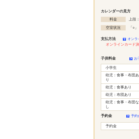
カレンダーの見方
料金
上段：
空室状況
「
○
」
支払方法
オンラ
オンラインカード
子供料金
お
小学生
幼児：食事・布団あ
り
幼児：食事あり
幼児：布団あり
幼児：食事・布団な
し
予約金
予約
予約金