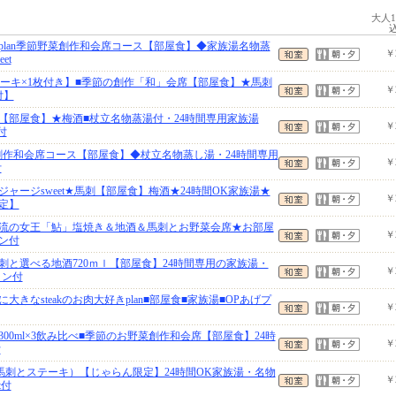
大人
icplan季節野菜創作和会席コース【部屋食】◆家族湯名物蒸
￥
et
ステーキ×1枚付き】■季節の創作「和」会席【部屋食】★馬刺
￥
付】
を満喫【部屋食】★梅酒■杖立名物蒸湯付・24時間専用家族湯
￥
付
お野菜創作和会席コース【部屋食】◆杖立名物蒸し湯・24時間専用
￥
付
ャージsweet★馬刺【部屋食】梅酒★24時間OK家族湯★
￥
定】
流の女王「鮎」塩焼き＆地酒＆馬刺とお野菜会席★お部屋
￥
ン付
刺と選べる地酒720ｍｌ【部屋食】24時間専用の家族湯・
￥
リン付
きなsteakのお肉大好きplan■部屋食■家族湯■OPあげプ
￥
00ml×3飲み比べ■季節のお野菜創作和会席【部屋食】24時
￥
付
皿馬刺とステーキ）【じゃらん限定】24時間OK家族湯・名物
￥
t付