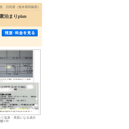
館 日田屋（熊本県阿蘇郡）
泊まりplan
カリ塩泉・美肌になる成分
酸138