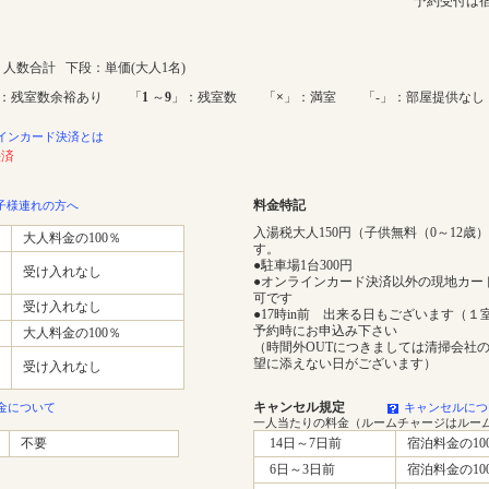
予約受付は宿
人数合計 下段：単価(大人1名)
：残室数余裕あり 「
1
～
9
」：残室数 「
×
」：満室 「-」：部屋提供なし
インカード決済とは
決済
料金特記
子様連れの方へ
入湯税大人150円（子供無料（0～12歳
大人料金の100％
す。
●駐車場1台300円
受け入れなし
●オンラインカード決済以外の現地カー
可です
受け入れなし
●17時in前 出来る日もございます（１室
予約時にお申込み下さい
大人料金の100％
（時間外OUTにつきましては清掃会社
望に添えない日がございます）
受け入れなし
キャンセル規定
金について
キャンセルにつ
一人当たりの料金（ルームチャージはルー
不要
14日～7日前
宿泊料金の10
6日～3日前
宿泊料金の10