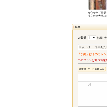
安心安全【蒸湯
杖立名物大地の
人数等
部屋 
※以下は、1部屋あた
「予約」は下のカレン
このプランは最大9泊
月