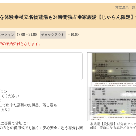
杖立温泉 旅
を体験◆杖立名物蒸湯も24時間独占◆家族湯【じゃらん限定】素
17:00～21:00
～10:00
ェックイン
チェックアウト
での予約受付となります。
プラン
じてください
意
用して出来た蒸気のお風呂、蒸し湯も
呂あり】
沢に専用で貸切に！
家族湯【貸切湯】成分表アル
pH9・美白になる成分メタケイ
他の方との併用式でも無く）安心安全に思う存分お楽