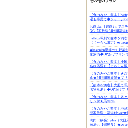
【食のみやこ熊本】bas
湯も専用で◆ジャージswe
お肉plan【追肉2人で
NG【家族湯24時間蒸湯
halfsize馬刺で熊本
【じゃらん限定】■sweet
◆basicplan季節の
家族備◆OPあげプリン
【食のみやこ熊本】小国ジ
名物蒸湯も【じゃらん限
【食のみやこ熊本】★渓
食★24時間家族湯★プリ
【熊本を満喫】大皿で馬
名物蒸湯も◆OPあげプ
【食のみやこ熊本】各々に大
リン付★馬刺NG
【食のみやこ熊本】地酒3
間家族湯・蒸湯付sweet
肉肉（欲張）plan（大
蒸湯も【部屋食】★swee