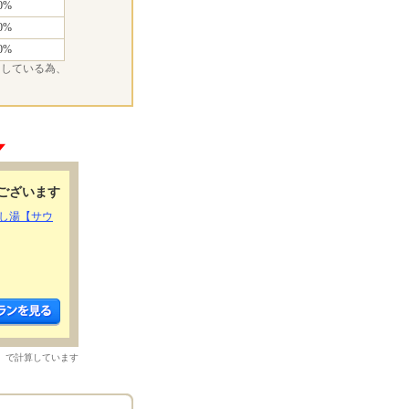
0%
0%
0%
をしている為、
ございます
し湯【サウ
）で計算しています