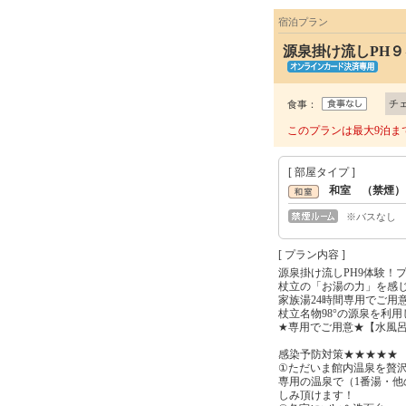
宿泊プラン
源泉掛け流しPH９
チ
食事：
このプランは最大9泊ま
[ 部屋タイプ ]
和室 （禁煙）
※バスなし
[ プラン内容 ]
源泉掛け流しPH9体験！
杖立の「お湯の力」を感
家族湯24時間専用でご用
杖立名物98°の源泉を利
★専用でご用意★【水風
感染予防対策★★★★★
①ただいま館内温泉を贅
専用の温泉で（1番湯・
しみ頂けます！