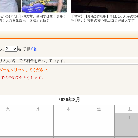
もか掛け流し】他の方と併用では無く専用！
【寝室】【夏版2名様用】冬はふかふかの掛
力！天然蒸気風呂『蒸湯』も貸切！
^^【補足】寝具の寝心地口コミ評価大です！
大人
名
子供
0名
り大人2名 での料金を表示しています。
ダーをクリックしてください。
までの予約受付となります。
2026年8月
火
水
木
金
土
1