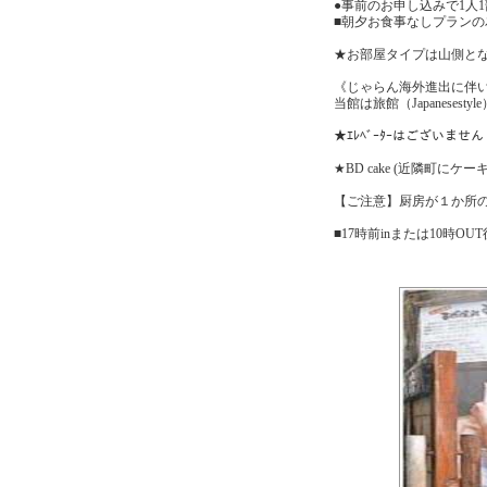
●事前のお申し込みで1人1
■朝夕お食事なしプラン
★お部屋タイプは山側と
《じゃらん海外進出に伴
当館は旅館（Japanese
★ｴﾚﾍﾞｰﾀｰはございません
★BD cake (近隣町に
【ご注意】厨房が１か所
■17時前inまたは10時OU