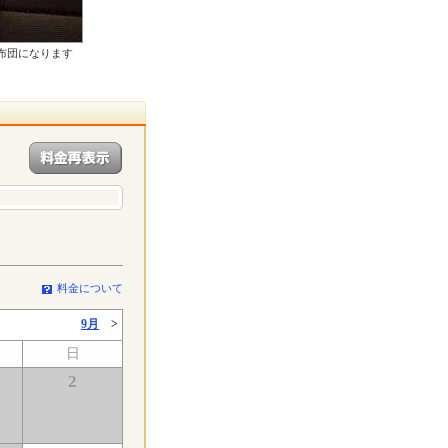
布団になります
料金について
9月
>
日
2