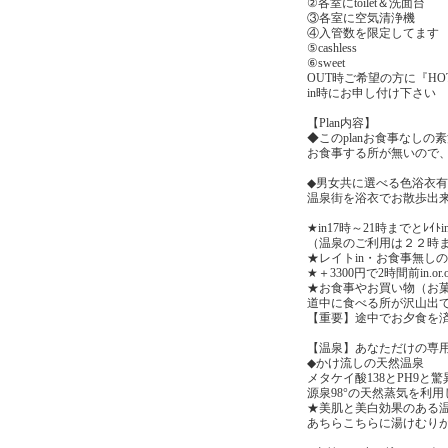
②各室にtoilet＆洗面台
③各室に空気清浄機
④入管数を限定してます
⑤cashless
⑥sweet
OUT時ご希望の方に『HOTco
in時にお申し付け下さい
【Plan内容】
◆このplanお食事なしの
お食事する所が無いので
◆男女共に選べる色浴衣
温泉街を浴衣でお散歩出来
★in17時～21時までとﾚｲ
（温泉のご利用は２２時
★レイトin・お食事無し
★＋3300円で2時間前in.o
★お食事やお買い物（お菓
道中に食べる所が沢山出
【重要】途中でお夕食を
【温泉】あなただけの専用
◆かけ流しの天然温泉
メタケイ酸138とPH9
源泉98°の天然蒸気を利
★美肌と美白効果のある
あちらこちらに湯けむり