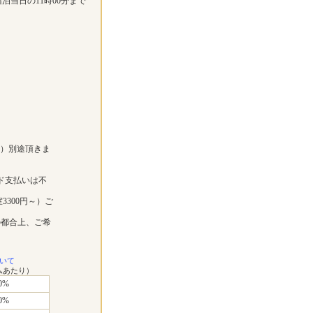
泊当日の11時00分まで
））別途頂きま
ド支払いは不
3300円～）ご
の都合上、ご希
いて
ムあたり）
0%
0%