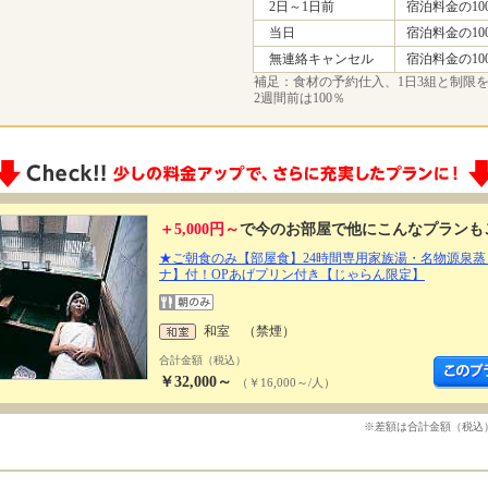
2日～1日前
宿泊料金の10
当日
宿泊料金の10
無連絡キャンセル
宿泊料金の10
補足：食材の予約仕入、1日3組と制限
2週間前は100％
＋5,000円～
で今のお部屋で他にこんなプランも
★ご朝食のみ【部屋食】24時間専用家族湯・名物源泉蒸
ナ】付！OPあげプリン付き【じゃらん限定】
和室 （禁煙）
合計金額（税込）
￥32,000～
（￥16,000～/人）
※差額は合計金額（税込