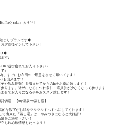
ffeeとcake』あり^^！
素泊まりプランです◆
、お夕食後インして下さい！
有り◆
ます♪
ﾄin OK!遊び疲れてお入り下さい♪
まで）
の為、すでにお布団のご用意をさせて頂いてます！
r.outも出来ます！
子や飲み物類）を済ませてからのinをお薦め致します！
て参ります。近郊になるにつれ条件・選択肢が少なくなって参ります
済ませてお入りになる事をおススメ致します！
貸切湯 【my温泉my蒸し湯】
と驚異的な数字がお肌をツルツルすべすべにしてくれます！
用して出来た『蒸し湯』は、やみつきになると大好評！
温泉をご堪能下さい！
が立ち込め旅情感もたっぷり！