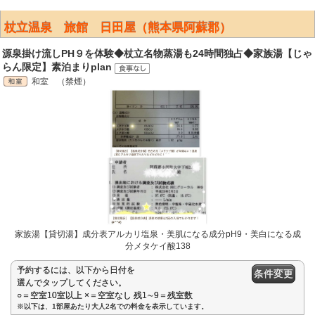
杖立温泉 旅館 日田屋（熊本県阿蘇郡）
源泉掛け流しPH９を体験◆杖立名物蒸湯も24時間独占◆家族湯【じゃ
らん限定】素泊まりplan
和室 （禁煙）
家族湯【貸切湯】成分表アルカリ塩泉・美肌になる成分pH9・美白になる成
分メタケイ酸138
予約するには、以下から日付を
条件変更
選んでタップしてください。
○＝空室10室以上 ×＝空室なし 残1∼9＝残室数
※以下は、1部屋あたり大人2名での料金を表示しています。