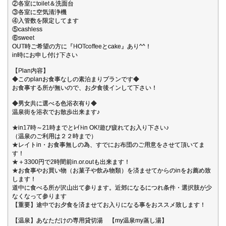
②各室にtoilet＆洗面台
③各室に空気清浄機
④入管数を限定してます
⑤cashless
⑥sweet
OUT時ご希望の方に『HOTcoffeeとcake』あり^^！
in時にお申し付け下さい
【Plan内容】
◆このplanお食事なしの素泊まりプランです◆
お食事する所が無いので、お夕食後インして下さい！
◆男女共に選べる色浴衣有り◆
温泉街を浴衣でお散歩出来ます♪
★in17時～21時までとﾚｲﾄin OK!遊び疲れてお入り下さい♪
（温泉のご利用は２２時まで）
★レイトin・お食事無しの為、すでにお布団のご用意をさせて頂いてま
す！
★＋3300円で2時間前in.or.outも出来ます！
★お食事やお買い物（お菓子や飲み物類）を済ませてからのinをお薦め致
します！
道中に食べる所が沢山出て参ります。近郊になるにつれ条件・選択肢が少
なくなって参ります
【重要】途中でお夕食を済ませてお入りになる事をおススメ致します！
【温泉】あなただけの専用貸切湯 【my温泉my蒸し湯】