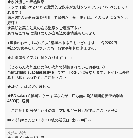
◆かけ流しの天然温泉
メタケイ酸138とPH9と驚異的な数字がお肌をツルツルすべすべにしてく
れます！
源泉98°の天然蒸気を利用して出来た『蒸し湯』は、やみつきになると大
好評！
★美肌と美白効果のある温泉をご堪能下さい！
あちらこちらに湯けむりが立ち込め旅情感もたっぷり！
●事前のお申し込みで1人1部屋出来る日もございます！+各2200円
■朝夕お食事なしプランの為、お食事加算出来ません。
★お部屋タイプは山側となります（＿）
《じゃらん海外進出に伴い海外で閲覧されているお客様へ》
当館は旅館（Japanesestyle）です！Hotelとは異なります。トイレ以外寝
具も『和』typeです。ご注意下さい
★ｴﾚﾍﾞｰﾀｰはございません
★BD cake (近隣町にケーキ屋さんが１店も無い為)2週間前要予約別途
4500円+送料
【ご注意】厨房が１か所の為、アレルギー対応宿ではございません
■17時前inまたは10時OUT後の延長は1室3300円～
支払い方法