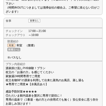
下さい
（時間外OUTにつきましては清掃会社の都合上、ご希望に添えない日がご
ざいます）
食事
チェックイン
17:00～21:00
チェックアウト
～10:00
部屋紹介
和室 （禁煙）
※バスなし
プラン内容紹介
源泉掛け流しPH9体験！プラン
杖立の「お湯の力」を感じてください
家族湯24時間専用でご用意
杖立名物98°の源泉を利用して出来た蒸気のお風呂、蒸し湯も
★専用でご用意★【水風呂あり】
感染予防対策★★★★★
①ただいま館内温泉を贅沢に専用で貸切に！
専用の温泉で（1番湯・他の方との併用式でも無く）安心安全に思う存分
お楽しみ頂けます！