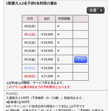
1部屋大人2名子供0名利用の場合
次週
日付
合計
空室情報
×
8/10(月)
×
8/11(火)
￥33,000
×
8/12(水)
￥33,000
×
8/13(木)
￥33,000
1
予約
8/14(金)
￥33,000
×
8/15(土)
￥33,000
×
8/16(日)
￥27,000
上記料金は消費税・サービス料を含みます。
このプランは最大9泊までの予約受付となります。
料金特記
入湯税大人150円（子供無料（0～12歳））別途頂きます。
●駐車場1台300円
●オンラインカード決済以外の現地カード支払いは不可です
●17時in前 出来る日もございます（１室3300円～）ご予約時にお申込み