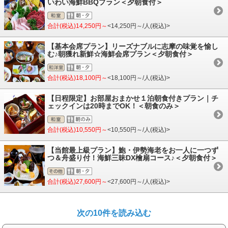
いわい海鮮BBQプラン＜夕朝食付＞
合計(税込)14,250円～
<14,250円～/人(税込)>
【基本会席プラン】リーズナブルに志摩の味覚を愉し
む♪朝獲れ新鮮☆海鮮会席プラン＜夕朝食付＞
合計(税込)18,100円～
<18,100円～/人(税込)>
【日程限定】お部屋おまかせ１泊朝食付きプラン｜チ
ェックインは20時までOK！＜朝食のみ＞
合計(税込)10,550円～
<10,550円～/人(税込)>
【当館最上級プラン】鮑・伊勢海老をお一人に一つず
つ＆舟盛り付！海鮮三昧DX檜扇コース♪＜夕朝食付＞
合計(税込)27,600円～
<27,600円～/人(税込)>
次の10件を読み込む