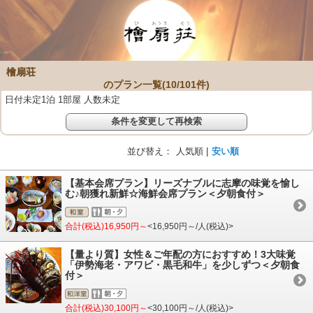
檜扇荘
のプラン一覧(
10
/
101
件)
日付未定1泊 1部屋 人数未定
条件を変更して再検索
並び替え：
人気順 |
安い順
【基本会席プラン】リーズナブルに志摩の味覚を愉し
む♪朝獲れ新鮮☆海鮮会席プラン＜夕朝食付＞
合計(税込)16,950円～
<16,950円～/人(税込)>
【量より質】女性＆ご年配の方におすすめ！3大味覚
「伊勢海老・アワビ・黒毛和牛」を少しずつ＜夕朝食
付＞
合計(税込)30,100円～
<30,100円～/人(税込)>