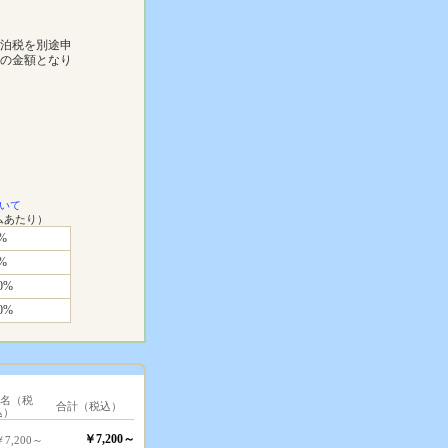
宿泊税を別途申
下の金額となり
いて
ムあたり）
%
%
0%
0%
1名（税
合計（税込）
込）
￥7,200～
￥7,200～