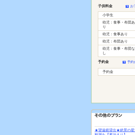
子供料金
お
小学生
幼児：食事・布団あ
り
幼児：食事あり
幼児：布団あり
幼児：食事・布団な
し
予約金
予約
予約金
★望遠鏡貸出★絶景の星
観測を【素泊まり】