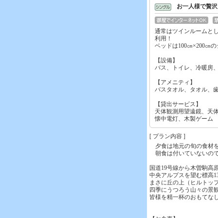
お一人様で贅沢
通常はツインルームと
利用！
ベッドは100㎝×200
【設備】
バス、トイレ、冷暖房、
【アメニティ】
バスタオル、タオル、
【貸出サービス】
天体観測用望遠鏡、天
懐中電灯、木製ゲーム
[ プラン内容 ]
夕食は地元の旬の食材を
朝食は付いていないので
国道19号線から木曽駒高
中央アルプスを望む標高13
まさに丘の上（ヒルトッ
四季にうつろう山々の景
皆様を精一杯のおもてな