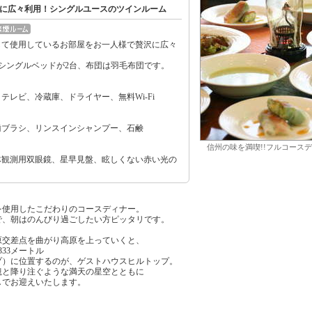
に広々利用！シングルユースのツインルーム
して使用しているお部屋をお一人様で贅沢に広々
㎝のシングルベッドが2台、布団は羽毛布団です。
テレビ、冷蔵庫、ドライヤー、無料Wi-Fi
歯ブラシ、リンスインシャンプー、石鹸
信州の味を満喫!!フルコース
体観測用双眼鏡、星早見盤、眩しくない赤い光の
使用したこだわりのコースディナー。
、朝はのんびり過ごしたい方ピッタリです。
原交差点を曲がり高原を上っていくと、
33メートル
プ）に位置するのが、ゲストハウスヒルトップ。
観と降り注ぐような満天の星空とともに
しでお迎えいたします。