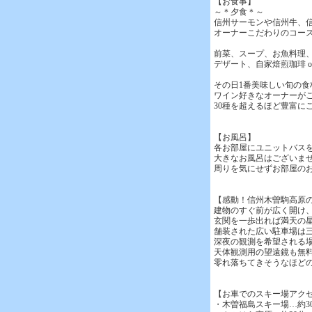
【お食事】
～＊夕食＊～
信州サーモンや信州牛、
オーナーこだわりのコー
前菜、スープ、お魚料理、お
デザート、自家焙煎珈琲 o
その日1番美味しい旬の
ワイン好きなオーナーが
30種を超えるほど豊富に
【お風呂】
各お部屋にユニットバス
大きなお風呂はございま
周りを気にせずお部屋の
【感動！信州木曽駒高原
建物のすぐ前が広く開け
玄関を一歩出れば満天の
舗装された広い駐車場は
深夜の観測を希望される
天体観測用の望遠鏡も無
零れ落ちてきそうなほど
【お車でのスキー場アク
・木曽福島スキー場…約3