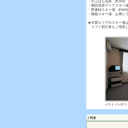
・やぶはら高原…約30分
・開田高原マイアスキー場
・野麦峠スキー場…約60
・御嶽スキー場…お車にて
★木曽エリアのスキー場
リフト割引券もご用意し
バストイレ付ツ