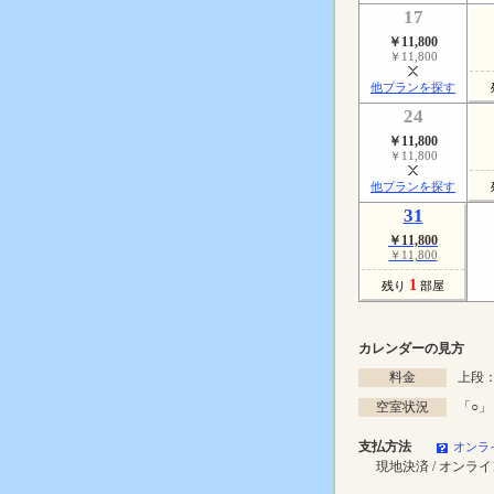
17
￥11,800
￥11,800
他プランを探す
24
￥11,800
￥11,800
他プランを探す
31
￥11,800
￥11,800
1
残り
部屋
カレンダーの見方
料金
上段：
空室状況
「
○
」
支払方法
オンラ
現地決済 / オンラ