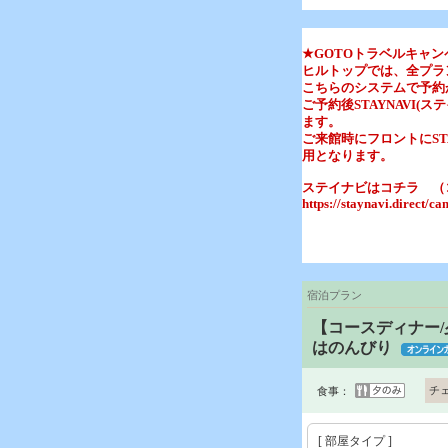
★GOTOトラベルキャ
ヒルトップでは、全プラ
こちらのシステムで予約
ご予約後STAYNAVI
ます。
ご来館時にフロントにST
用となります。
ステイナビはコチラ （
https://staynavi.direct/c
宿泊プラン
【コースディナー
はのんびり
チ
食事：
[ 部屋タイプ ]