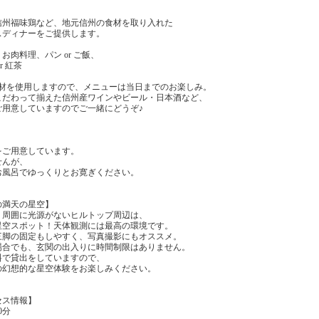
信州福味鶏など、地元信州の食材を取り入れた
スディナーをご提供します。
肉料理、パン or ご飯、
r 紅茶
食材を使用しますので、メニューは当日までのお楽しみ。
こだわって揃えた信州産ワインやビール・日本酒など、
ご用意していますのでご一緒にどうぞ♪
をご用意しています。
せんが、
お風呂でゆっくりとお寛ぎください。
の満天の星空】
、周囲に光源がないヒルトップ周辺は、
星空スポット！天体観測には最高の環境です。
三脚の固定もしやすく、写真撮影にもオススメ。
場合でも、玄関の出入りに時間制限はありません。
料で貸出をしていますので、
の幻想的な星空体験をお楽しみください。
セス情報】
0分