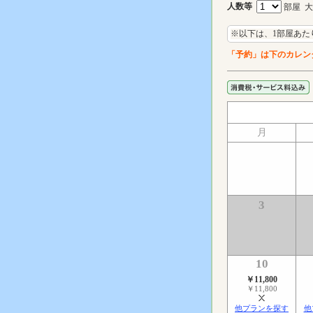
人数等
部屋 
※以下は、1部屋あた
「予約」は下のカレン
月
3
10
￥11,800
￥11,800
他プランを探す
他