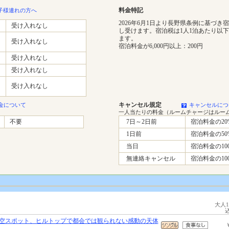
料金特記
子様連れの方へ
2026年6月1日より長野県条例に基づき
受け入れなし
し受けます。宿泊税は1人1泊あたり以
ます。
受け入れなし
宿泊料金が6,000円以上：200円
受け入れなし
受け入れなし
受け入れなし
キャンセル規定
金について
キャンセルにつ
一人当たりの料金（ルームチャージはルー
不要
7日～2日前
宿泊料金の20
1日前
宿泊料金の50
当日
宿泊料金の10
無連絡キャンセル
宿泊料金の10
大人
空スポット、ヒルトップで都会では観られない感動の天体