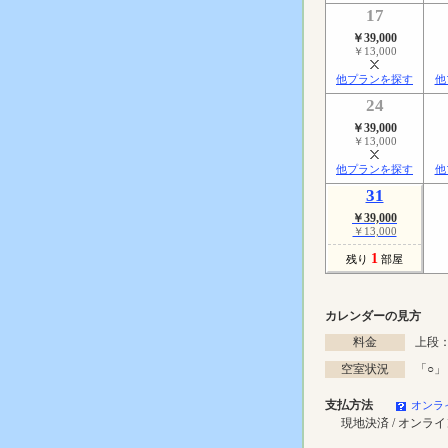
17
￥39,000
￥13,000
他プランを探す
他
24
￥39,000
￥13,000
他プランを探す
他
31
￥39,000
￥13,000
1
残り
部屋
カレンダーの見方
料金
上段：
空室状況
「
○
」
支払方法
オンラ
現地決済 / オンラ