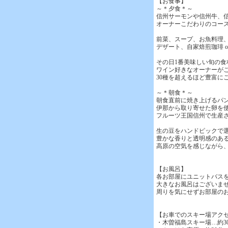
【お食事】
～＊夕食＊～
信州サーモンや信州牛、
オーナーこだわりのコー
前菜、スープ、お魚料理、お
デザート、自家焙煎珈琲 o
その日1番美味しい旬の
ワイン好きなオーナーが
30種を超えるほど豊富に
～＊朝食＊～
朝食直前に焼き上げるパ
伊那から取り寄せた卵を
フルーツ王国信州で生産さ
生の豆をハンドピックで
豊かな香りと透明感のあ
高原の空気を感じながら
【お風呂】
各お部屋にユニットバス
大きなお風呂はございま
周りを気にせずお部屋の
【お車でのスキー場アク
・木曽福島スキー場…約3