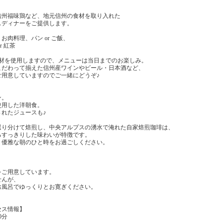
信州福味鶏など、地元信州の食材を取り入れた
スディナーをご提供します。
肉料理、パン or ご飯、
r 紅茶
食材を使用しますので、メニューは当日までのお楽しみ。
こだわって揃えた信州産ワインやビール・日本酒など、
ご用意していますのでご一緒にどうぞ♪
ン。
使用した洋朝食。
れたジュースも♪
選り分けて焙煎し、中央アルプスの湧水で淹れた自家焙煎珈琲は、
るすっきりした味わいが特徴です。
、優雅な朝のひと時をお過ごしください。
をご用意しています。
せんが、
お風呂でゆっくりとお寛ぎください。
セス情報】
0分