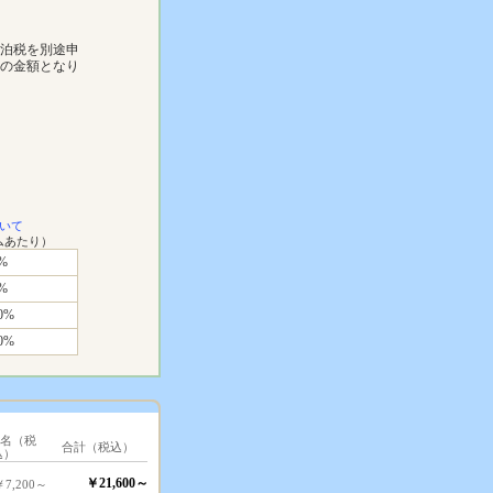
宿泊税を別途申
下の金額となり
いて
ムあたり）
%
%
0%
0%
1名（税
合計（税込）
込）
￥21,600～
￥7,200～