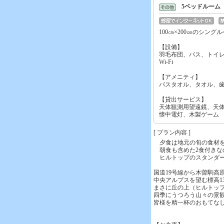
5ベッドルーム
100㎝×200㎝のシン
【設備】
羽毛布団、バス、トイ
Wi-Fi
【アメニティ】
バスタオル、タオル、
【貸出サービス】
天体観測用望遠鏡、天
懐中電灯、木製ゲーム
[ プラン内容 ]
夕食は地元の旬の食材を
朝食も含めた2食付きな
ヒルトップのスタンダー
国道19号線から木曽駒高
中央アルプスを望む標高13
まさに丘の上（ヒルトッ
四季にうつろう山々の景
皆様を精一杯のおもてな