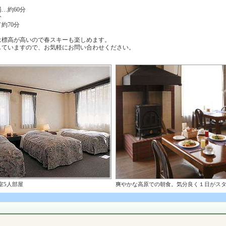
…約60分
分
約70分
は標高が高いので春スキーも楽しめます。
ていますので、お気軽にお問い合わせください。
室5人部屋
爽やかな高原での朝食。気分良く１日がス