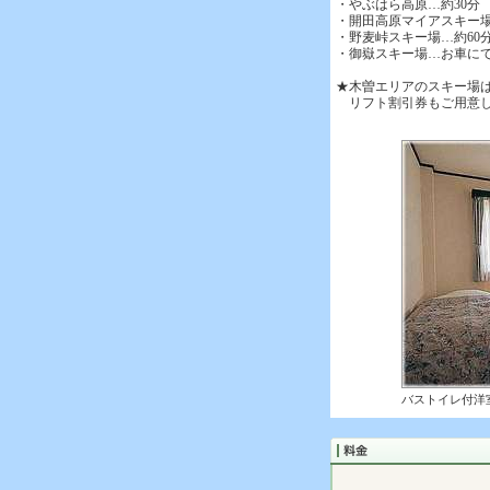
・やぶはら高原…約30分
・開田高原マイアスキー場
・野麦峠スキー場…約60
・御嶽スキー場…お車にて
★木曽エリアのスキー場
リフト割引券もご用意し
バストイレ付洋