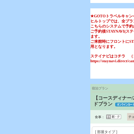
★GOTOトラベルキャ
ヒルトップでは、全プラ
こちらのシステムで予約
ご予約後STAYNAVI
ます。
ご来館時にフロントにST
用となります。
ステイナビはコチラ （
https://staynavi.direct/c
宿泊プラン
【コースディナー
ドプラン
チ
食事：
[ 部屋タイプ ]