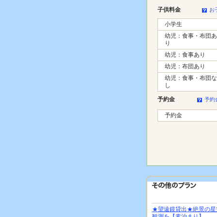
子供料金
お
小学生
幼児：食事・布団あ
り
幼児：食事あり
幼児：布団あり
幼児：食事・布団な
し
予約金
予約
予約金
★望遠鏡貸出★絶景の星
観測を【素泊まり】