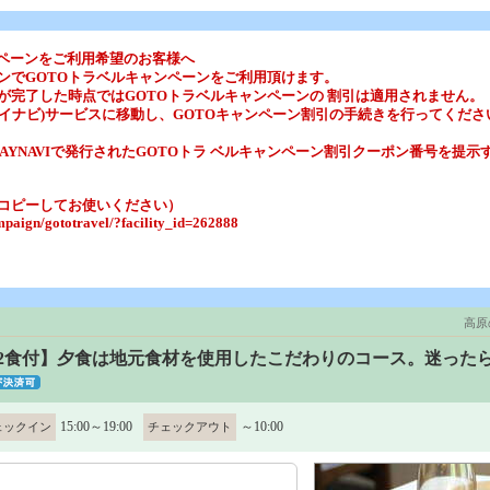
ンペーンをご利用希望のお客様へ
ンでGOTOトラベルキャンペーンをご利用頂けます。
が完了した時点ではGOTOトラベルキャンペーンの 割引は適用されません。
(ステイナビ)サービスに移動し、GOTOキャンペーン割引の手続きを行ってくだ
AYNAVIで発行されたGOTOトラ ベルキャンペーン割引クーポン番号を提示
コピーしてお使いください）
ampaign/gototravel/?facility_id=262888
高原
/2食付】夕食は地元食材を使用したこだわりのコース。迷った
15:00～19:00
～10:00
ェックイン
チェックアウト