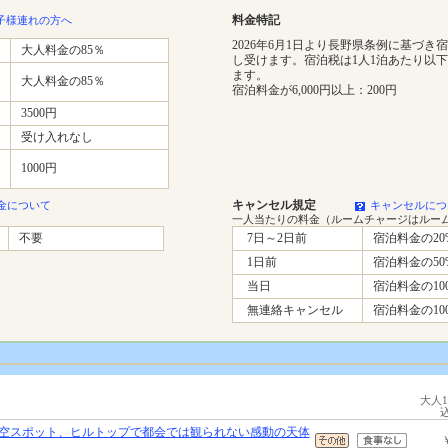
料金特記
子様連れの方へ
2026年6月1日より長野県条例に基づき
大人料金の85％
し受けます。宿泊税は1人1泊あたり以
ます。
大人料金の85％
宿泊料金が6,000円以上：200円
3500円
受け入れなし
1000円
キャンセル規定
金について
キャンセルにつ
一人当たりの料金（ルームチャージはルー
不要
7日～2日前
宿泊料金の20
1日前
宿泊料金の50
当日
宿泊料金の10
無連絡キャンセル
宿泊料金の10
大人
空スポット、ヒルトップで都会では観られない感動の天体