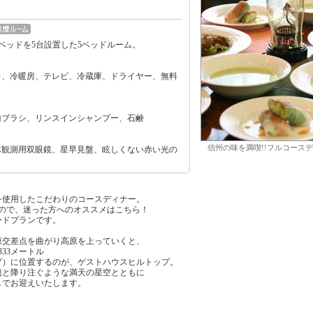
グルベッドを5台設置した5ベッドルーム。
レ、冷暖房、テレビ、冷蔵庫、ドライヤー、無料
歯ブラシ、リンスインシャンプー、石鹸
信州の味を満喫!!フルコース
体観測用双眼鏡、星早見盤、眩しくない赤い光の
使用したこだわりのコースディナー。
ので、迷った方へのオススメはこちら！
ドプランです。
原交差点を曲がり高原を上っていくと、
33メートル
プ）に位置するのが、ゲストハウスヒルトップ。
観と降り注ぐような満天の星空とともに
しでお迎えいたします。