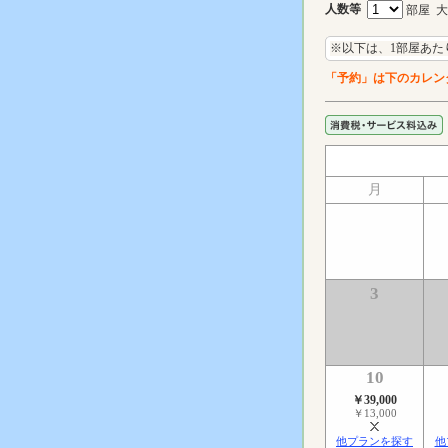
人数等
部屋 
※以下は、1部屋あた
「予約」は下のカレン
月
3
10
￥39,000
￥13,000
他プランを探す
他