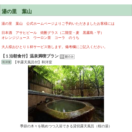
湯の里 葉山
湯の里 葉山 公式ホームページよりご予約いただきましたお客様には
日本酒 アサヒビール 焼酎グラス（二階堂・麦 黒霧島・芋）
オレンジジュース ウーロン茶 コーラ のうち
大人様おひとり１杯サービス致します。備考欄にご記入ください。
【１泊朝食付】温泉満喫プラン
【半露天風呂付】和洋室
季節の木々を眺めつつ入浴できる貸切露天風呂（桜の湯）