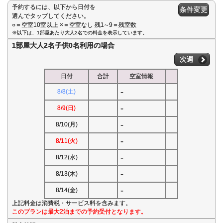
予約するには、以下から日付を
条件変更
選んでタップしてください。
○＝空室10室以上 ×＝空室なし 残1∼9＝残室数
※以下は、1部屋あたり大人2名での料金を表示しています。
1部屋大人2名子供0名利用の場合
次週
日付
合計
空室情報
-
8/8(土)
-
8/9(日)
-
8/10(月)
-
8/11(火)
-
8/12(水)
-
8/13(木)
-
8/14(金)
上記料金は消費税・サービス料を含みます。
このプランは最大2泊までの予約受付となります。