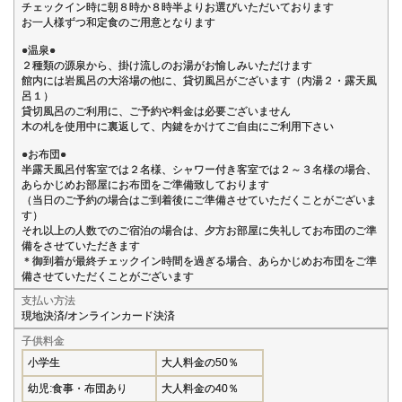
チェックイン時に朝８時か８時半よりお選びいただいております
お一人様ずつ和定食のご用意となります
●温泉●
２種類の源泉から、掛け流しのお湯がお愉しみいただけます
館内には岩風呂の大浴場の他に、貸切風呂がございます（内湯２・露天風
呂１）
貸切風呂のご利用に、ご予約や料金は必要ございません
木の札を使用中に裏返して、内鍵をかけてご自由にご利用下さい
●お布団●
半露天風呂付客室では２名様、シャワー付き客室では２～３名様の場合、
あらかじめお部屋にお布団をご準備致しております
（当日のご予約の場合はご到着後にご準備させていただくことがございま
す）
それ以上の人数でのご宿泊の場合は、夕方お部屋に失礼してお布団のご準
備をさせていただきます
＊御到着が最終チェックイン時間を過ぎる場合、あらかじめお布団をご準
備させていただくことがございます
支払い方法
現地決済/オンラインカード決済
子供料金
小学生
大人料金の50％
幼児:食事・布団あり
大人料金の40％