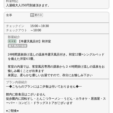
料金特記
入湯税大人250円別途頂きます。
食事
チェックイン
15:00～19:30
チェックアウト
～10:00
部屋紹介
【半露天風呂付】和洋室
24時間源泉掛け流しの温泉半露天風呂付き。和室12畳+シングルベッド
を備えた洋室4.5畳。
客室の内湯では、客室風呂専用の源泉から２４時間掛け流しの温泉をお
愉しみ戴くことが出来ます
泉質は、柔らかな優しいお湯ですので、存分にお愉しみ下さい
プラン内容紹介
━◆こちらのプランにはご夕食は付いておりません◆━
館内に飲食店はございません
徒歩圏内に回転すし・とんこつラーメン・うどん・カラオケ・居酒屋・ス
ーパー・コンビニ・ドラッグストアがございます
●ご朝食●