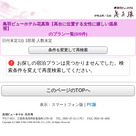
鳥羽ビューホテル花真珠【高台に位置する女性に嬉しい温泉
宿】
のプラン一覧(
0
/
0
件)
日付未定1泊 1部屋 人数未定
条件を変更して再検索
お探しの宿泊プランは見つかりませんでした。検
索条件を変えて再度検索してください。
このページのTOPへ
表示：
スマートフォン版 |
PC版