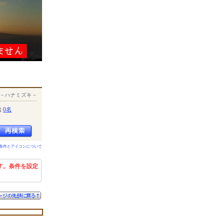
－ハナミズキ－
供
0名
条件とアイコンについて
す。条件を設定