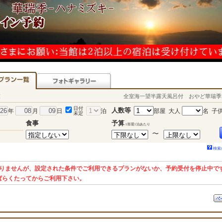
覧
全室海一望半露天風呂付 おやど華瑞季
日付
人数等
年
月
日
泊
部屋 大人
名
子
未定
食事
予算
1部屋1泊あたり
検索
りませんが、設定された条件でご利用できるプランがないか、予約受付を停止中で
ばらくたってからご利用下さい。