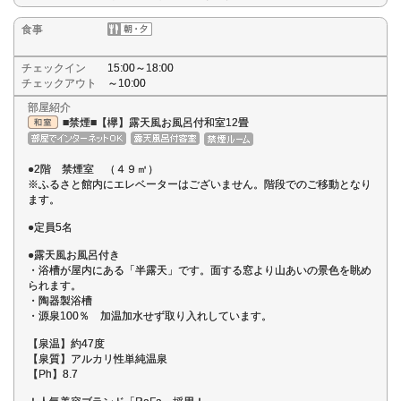
食事
チェックイン
15:00～18:00
チェックアウト
～10:00
部屋紹介
■禁煙■【欅】露天風お風呂付和室12畳
●2階 禁煙室 （４９㎡）
※ふるさと館内にエレベーターはございません。階段でのご移動となり
ます。
●定員5名
●露天風お風呂付き
・浴槽が屋内にある「半露天」です。面する窓より山あいの景色を眺め
られます。
・陶器製浴槽
・源泉100％ 加温加水せず取り入れしています。
【泉温】約47度
【泉質】アルカリ性単純温泉
【Ph】8.7