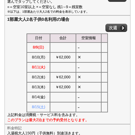
選んでタップしてください。
○＝空室10室以上 ×＝空室なし 残1∼9＝残室数
※以下は、1部屋あたり大人2名での料金を表示しています。
1部屋大人2名子供0名利用の場合
次週
日付
合計
空室情報
-
8/9(日)
×
8/10(月)
￥62,000
-
8/11(火)
×
8/12(水)
￥62,000
×
8/13(木)
￥62,000
-
8/14(金)
-
8/15(土)
上記料金は消費税・サービス料を含みます。
このプランは最大2泊までの予約受付となります。
料金特記
入湯税大人150円（子供無料）別途頂きます。