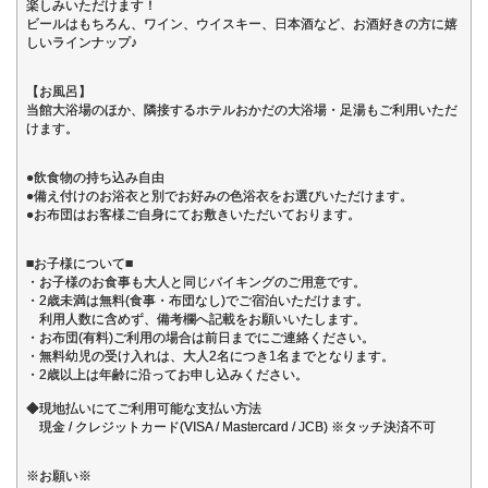
楽しみいただけます！
ビールはもちろん、ワイン、ウイスキー、日本酒など、お酒好きの方に嬉
しいラインナップ♪
【お風呂】
当館大浴場のほか、隣接するホテルおかだの大浴場・足湯もご利用いただ
けます。
●飲食物の持ち込み自由
●備え付けのお浴衣と別でお好みの色浴衣をお選びいただけます。
●お布団はお客様ご自身にてお敷きいただいております。
■お子様について■
・お子様のお食事も大人と同じバイキングのご用意です。
・2歳未満は無料(食事・布団なし)でご宿泊いただけます。
利用人数に含めず、備考欄へ記載をお願いいたします。
・お布団(有料)ご利用の場合は前日までにご連絡ください。
・無料幼児の受け入れは、大人2名につき1名までとなります。
・2歳以上は年齢に沿ってお申し込みください。
◆現地払いにてご利用可能な支払い方法
現金 / クレジットカード(VISA / Mastercard / JCB) ※タッチ決済不可
※お願い※