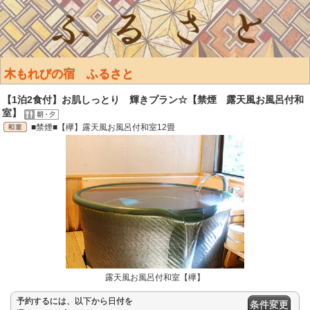
木もれびの宿 ふるさと
【1泊2食付】お肌しっとり 輝きプラン☆【禁煙 露天風お風呂付和
室】
■禁煙■【欅】露天風お風呂付和室12畳
露天風お風呂付和室【欅】
予約するには、以下から日付を
条件変更