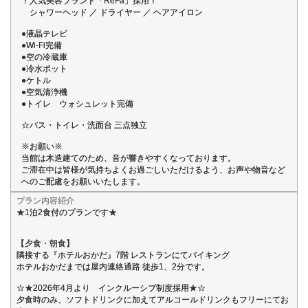
！人気美容ブランド「ReFa」採用！
シャワーヘッド ／ ドライヤー ／ ヘアアイロン
●液晶テレビ
●Wi-Fi完備
●空の冷蔵庫
●冷水ポット
●ケトル
●空気清浄機
●トイレ ウォシュレット完備
☆バス・トイレ・洗面台 三点独立
※お願い※
当館は木造建てのため、音が響きやすくなっております。
ご滞在中は皆様が気持ちよくお過ごしいただけるよう、お声や物音など
へのご配慮をお願いいたします。
プラン内容紹介
★1泊2食付のプランです★
【夕食・朝食】
隣接する『ホテルおかだ』7階 レストランにてバイキング
ホテルおかだまでは屋内連絡通路 徒歩1、2分です。
☆★2026年4月より インクルーシブ制度採用★☆
夕食時のみ、ソフトドリンクに加えてアルコールドリンクもフリーにてお