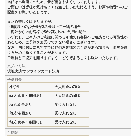
当館は木造建てのため、音が響きやすくなっております。
ご滞在中は皆様が気持ちよくお過ごしいただけるよう、お声や物音へのご
配慮をお願いいたします。
また心苦しくはありますが、
・9歳以下のお子様が3名様以上ご一緒の場合
・海外からのお客様で5名様以上のご利用の場合
いずれも、ご本人のご意識に関わらず他のお客様へご迷惑となる可能性が
あるため、ご予約をお受けできない場合がございます。
なお、同じお日にちですでに他のお客様のご予約がある場合も、重複を避
けるためお断りすることがあります。
ご理解とご協力を賜りますよう、どうぞよろしくお願いいたします。
支払い方法
現地決済/オンラインカード決済
子供料金
小学生
大人料金の70％
幼児:食事・布団あり
大人料金の50％
幼児:食事あり
受け入れなし
幼児:布団あり
受け入れなし
幼児:食事・布団なし
受け入れなし
予約金