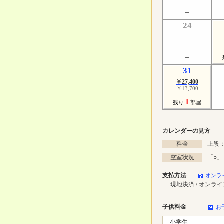
24
31
￥27,400
￥13,700
1
残り
部屋
カレンダーの見方
料金
上段：
空室状況
「
○
」
支払方法
オンラ
現地決済 / オンラ
子供料金
お
小学生