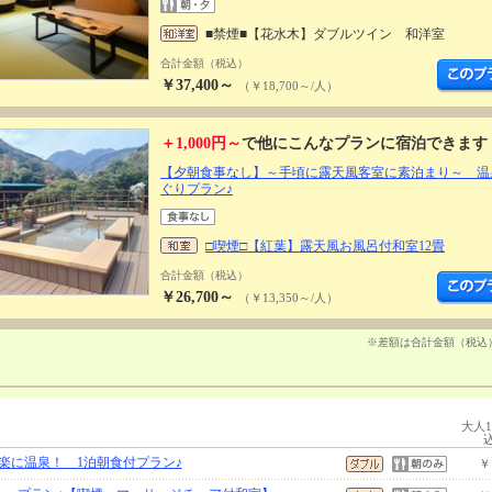
■禁煙■【花水木】ダブルツイン 和洋室
合計金額（税込）
￥37,400～
（￥18,700～/人）
＋1,000円～
で他にこんなプランに宿泊できます
【夕朝食事なし】～手頃に露天風客室に素泊まり～ 温
ぐりプラン♪
□喫煙□【紅葉】露天風お風呂付和室12畳
合計金額（税込）
￥26,700～
（￥13,350～/人）
※差額は合計金額（税込
大人
楽に温泉！ 1泊朝食付プラン♪
￥