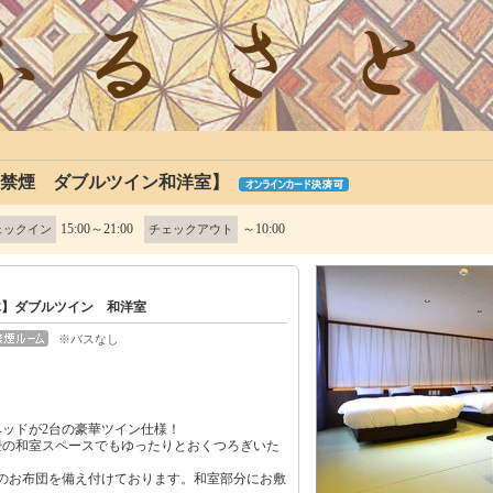
【禁煙 ダブルツイン和洋室】
15:00～21:00
～10:00
ェックイン
チェックアウト
木】ダブルツイン 和洋室
※バスなし
ッドが2台の豪華ツイン仕様！
畳の和室スペースでもゆったりとおくつろぎいた
のお布団を備え付けております。和室部分にお敷