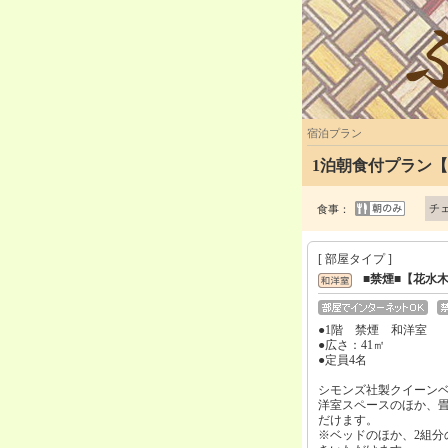
宿泊プラン
1泊朝食付プラン
チ
食事：
[ 部屋タイプ ]
■禁煙■【花水
●1階 禁煙 和洋室
●広さ：41㎡
●定員4名
シモンズ社製クイーンベ
洋室スペースのほか、
だけます。
※ベッドのほか、2組分