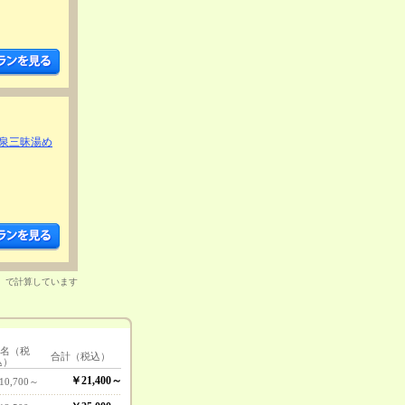
泉三昧湯め
）で計算しています
1名（税
合計（税込）
込）
￥21,400～
10,700～