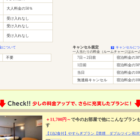
大人料金の50％
受け入れなし
受け入れなし
受け入れなし
キャンセル規定
金について
キャンセルにつ
一人当たりの料金（ルームチャージはルー
不要
7日～2日前
宿泊料金の30
1日前
宿泊料金の50
当日
宿泊料金の10
無連絡キャンセル
宿泊料金の10
＋11,700円～
で今のお部屋で他にこんなプラン
す
【1泊2食付】やすらぎプラン【禁煙 ダブルツイン和洋