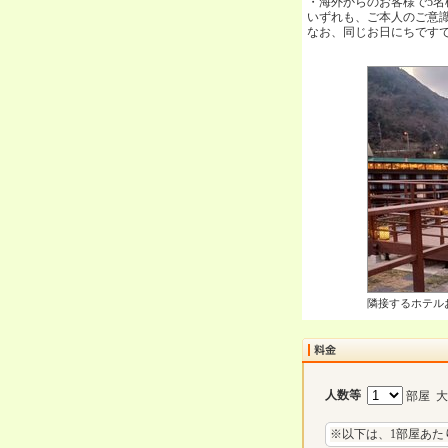
・海外からのお客様で5名
いずれも、ご本人のご意
なお、同じお日にちです
隣接するホテル
人数等
部屋 
※以下は、1部屋あた