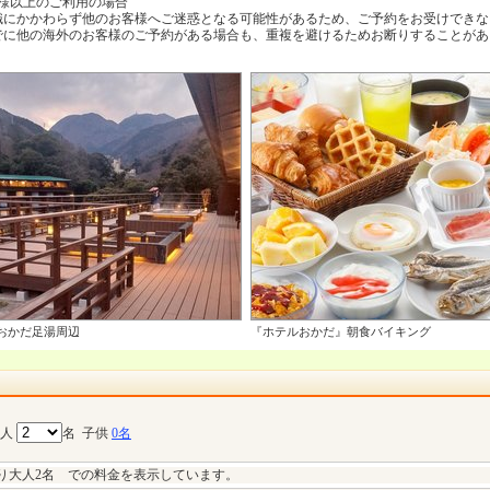
様以上のご利用の場合
識にかかわらず他のお客様へご迷惑となる可能性があるため、ご予約をお受けできな
でに他の海外のお客様のご予約がある場合も、重複を避けるためお断りすることがあ
おかだ足湯周辺
『ホテルおかだ』朝食バイキング
大人
名
子供
0名
り大人2名 での料金を表示しています。