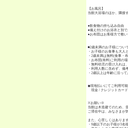
【お風呂】
当館大浴場のほか、隣接
●飲食物の持ち込み自由
●備え付けのお浴衣と別
●お布団はお客様方で敷
■2歳未満のお子様につい
・お子様のお食事も大人
・2歳未満は無料(食事・
・お布団(有料)ご利用の
・無料幼児の受け入れは、
・利用人数に含めず、備
・2歳以上は年齢に沿って
◆現地払いにてご利用可
現金 / クレジットカード(VISA
※お願い※
当館は木造建てのため、
ご滞在中は、みなさまが
また、心苦しくはありま
・9歳以下のお子様が3名