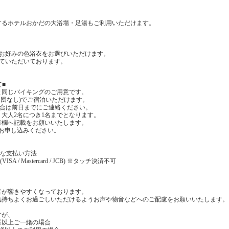
するホテルおかだの大浴場・足湯もご利用いただけます。
でお好みの色浴衣をお選びいただけます。
いていただいております。
て■
と同じバイキングのご用意です。
布団なし)でご宿泊いただけます。
場合は前日までにご連絡ください。
大人2名につき1名までとなります。
考欄へ記載をお願いいたします。
お申し込みください。
能な支払い方法
 / Mastercard / JCB) ※タッチ決済不可
音が響きやすくなっております。
気持ちよくお過ごしいただけるようお声や物音などへのご配慮をお願いいたします。
すが、
様以上ご一緒の場合