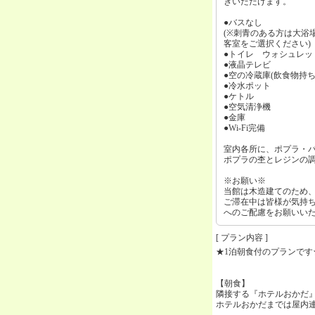
きいただけます。
●バスなし
(※刺青のある方は大浴
客室をご選択ください)
●トイレ ウォシュレッ
●液晶テレビ
●空の冷蔵庫(飲食物持ち
●冷水ポット
●ケトル
●空気清浄機
●金庫
●Wi-Fi完備
室内各所に、ポプラ・
ポプラの杢とレジンの
※お願い※
当館は木造建てのため
ご滞在中は皆様が気持
へのご配慮をお願いい
[ プラン内容 ]
★1泊朝食付のプランです
【朝食】
隣接する『ホテルおかだ』
ホテルおかだまでは屋内連