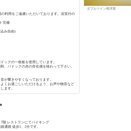
ダブルツイン和洋室
場の利用をご遠慮いただいております。浴室付の
ト完備
込み自由)
パドックの一枚板を使用しています。
調和、パドックの赤の存在感を味わって下さい。
、音が響きやすくなっております。
ちよくお過ごしいただけるよう、お声や物音など
たします。
★
7階 レストランにてバイキング
絡通路 徒歩1、2分です。