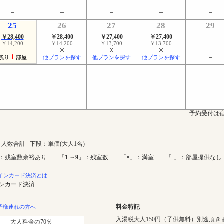
25
26
27
28
29
￥28,400
￥28,400
￥27,400
￥27,400
￥14,200
￥14,200
￥13,700
￥13,700
1
残り
部屋
他プランを探す
他プランを探す
他プランを探す
予約受付は宿
人数合計 下段：単価(大人1名)
：残室数余裕あり 「
1
～
9
」：残室数 「
×
」：満室 「-」：部屋提供なし
インカード決済とは
インカード決済
料金特記
子様連れの方へ
入湯税大人150円（子供無料）別途頂き
大人料金の70％