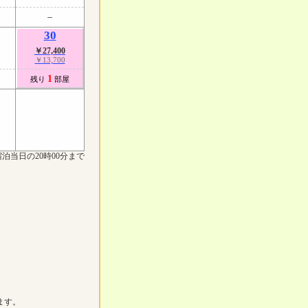
30
￥27,400
￥13,700
1
残り
部屋
泊当日の20時00分まで
ます。