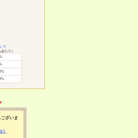
いて
ムあたり）
%
%
0%
0%
もございま
室】