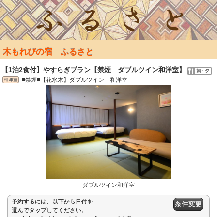
木もれびの宿 ふるさと
【1泊2食付】やすらぎプラン【禁煙 ダブルツイン和洋室】
■禁煙■【花水木】ダブルツイン 和洋室
ダブルツイン和洋室
予約するには、以下から日付を
条件変更
選んでタップしてください。