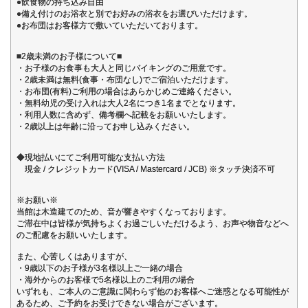
●飲食物の持ち込み自由
●備え付けのお浴衣と別でお好みの浴衣をお選びいただけます。
●お布団はお客様方で敷いていただいております。
■2歳未満のお子様について■
・お子様のお食事も大人と同じバイキングのご用意です。
・2歳未満は無料(食事・布団なし)でご宿泊いただけます。
・お布団(有料)ご利用の場合はあらかじめご連絡ください。
・無料幼児の受け入れは大人2名につき1名までとなります。
・利用人数に含めず、備考欄へ記載をお願いいたします。
・2歳以上は年齢に沿ってお申し込みください。
◆現地払いにてご利用可能な支払い方法
現金 / クレジットカード(VISA / Mastercard / JCB) ※タッチ決済不可
※お願い※
当館は木造建てのため、音が響きやすくなっております。
ご滞在中は皆様が気持ちよくお過ごしいただけるよう、お声や物音などへ
のご配慮をお願いいたします。
また、心苦しくはありますが、
・9歳以下のお子様が3名様以上ご一緒の場合
・海外からのお客様で5名様以上のご利用の場合
いずれも、ご本人のご意識に関わらず他のお客様へご迷惑となる可能性が
あるため、ご予約をお受けできない場合がございます。