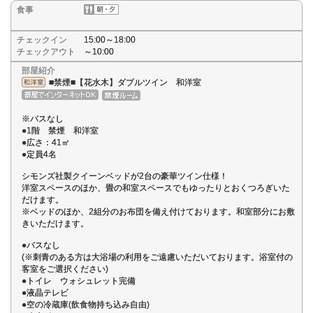
食事
チェックイン
15:00～18:00
チェックアウト
～10:00
部屋紹介
■禁煙■【花水木】ダブルツイン 和洋室
※バスなし
●1階 禁煙 和洋室
●広さ：41㎡
●定員4名
シモンズ社製クイーンベッドが2台の豪華ツイン仕様！
洋室スペースのほか、畳の和室スペースでもゆったりとおくつろぎいた
だけます。
※ベッドのほか、2組分のお布団を備え付けております。和室部分にお敷
きいただけます。
●バスなし
(※刺青のある方は大浴場の利用をご遠慮いただいております。浴室付の
客室をご選択ください)
●トイレ ウォシュレット完備
●液晶テレビ
●空の冷蔵庫(飲食物持ち込み自由)