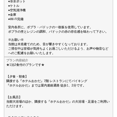
●冷水ポット
●ケトル
●空気清浄機
●金庫
●Wi-Fi完備
室内各所に、ポプラ・パドックの一枚板を使用しています。
ポプラの杢とレジンの調和、パドックの赤の存在感を味わって下さい。
※お願い※
当館は木造建てのため、音が響きやすくなっております。
ご滞在中は皆様が気持ちよくお過ごしいただけるよう、お声や物音など
へのご配慮をお願いいたします。
プラン内容紹介
★1泊2食付のプランです★
【夕食・朝食】
隣接する『ホテルおかだ』7階 レストランにてバイキング
『ホテルおかだ』までは屋内連絡通路 徒歩1、2分です。
【お風呂】
当館大浴場のほか、隣接する『ホテルおかだ』の大浴場・足湯をご利用い
ただけます。