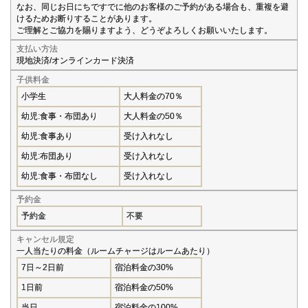
なお、同じお日にちですでに他のお客様のご予約がある場合も、重複を避
けるためお断りすることがあります。
ご理解とご協力を賜りますよう、どうぞよろしくお願いいたします。
支払い方法
現地決済/オンラインカード決済
子供料金
小学生
大人料金の70％
幼児:食事・布団あり
大人料金の50％
幼児:食事あり
受け入れなし
幼児:布団あり
受け入れなし
幼児:食事・布団なし
受け入れなし
予約金
予約金
不要
キャンセル規定
一人当たりの料金（ルームチャージはルームあたり）
7日～2日前
宿泊料金の30%
1日前
宿泊料金の50%
当日
宿泊料金の100%