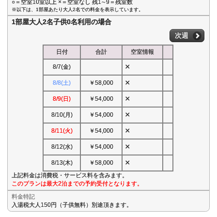
○＝空室10室以上 ×＝空室なし 残1∼9＝残室数
※以下は、1部屋あたり大人2名での料金を表示しています。
1部屋大人2名子供0名利用の場合
次週
日付
合計
空室情報
×
8/7(金)
×
8/8(土)
￥58,000
×
8/9(日)
￥54,000
×
8/10(月)
￥54,000
×
8/11(火)
￥54,000
×
8/12(水)
￥54,000
×
8/13(木)
￥58,000
上記料金は消費税・サービス料を含みます。
このプランは最大2泊までの予約受付となります。
料金特記
入湯税大人150円（子供無料）別途頂きます。