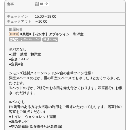
食事
チェックイン
15:00～18:00
チェックアウト
～10:00
部屋紹介
■禁煙■【花水木】ダブルツイン 和洋室
※バスなし
●1階 禁煙 和洋室
●広さ：41㎡
●定員4名
シモンズ社製クイーンベッドが2台の豪華ツイン仕様！
洋室スペースのほか、畳の和室スペースでもゆったりとおくつろぎいた
だけます。
※ベッドのほか、2組分のお布団を備え付けております。和室部分にお敷
きいただけます。
●バスなし
(※刺青のある方は大浴場の利用をご遠慮いただいております。浴室付の
客室をご選択ください)
●トイレ ウォシュレット完備
●液晶テレビ
●空の冷蔵庫(飲食物持ち込み自由)