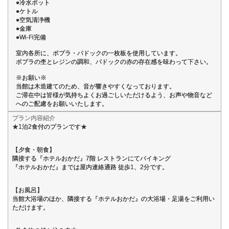
●冷水ポット
●ケトル
●空気清浄機
●金庫
●Wi-Fi完備
室内各所に、ポプラ・パドックの一枚板を使用しています。
ポプラの杢とレジンの調和、パドックの赤の存在感を味わって下さい。
※お願い※
当館は木造建てのため、音が響きやすくなっております。
ご滞在中は皆様が気持ちよくお過ごしいただけるよう、お声や物音など
へのご配慮をお願いいたします。
プラン内容紹介
★1泊2食付のプランです★
【夕食・朝食】
隣接する『ホテルおかだ』7階 レストランにてバイキング
『ホテルおかだ』までは屋内連絡通路 徒歩1、2分です。
【お風呂】
当館大浴場のほか、隣接する『ホテルおかだ』の大浴場・足湯をご利用い
ただけます。