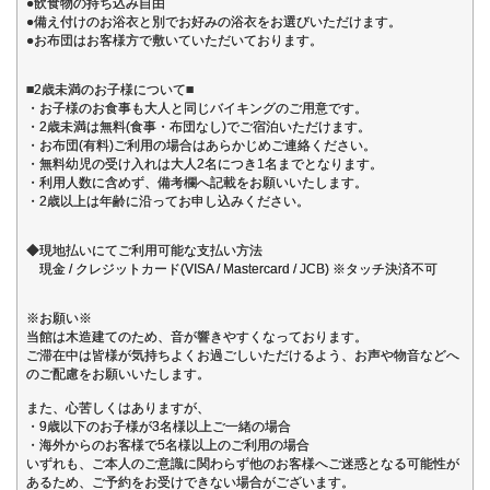
●飲食物の持ち込み自由
●備え付けのお浴衣と別でお好みの浴衣をお選びいただけます。
●お布団はお客様方で敷いていただいております。
■2歳未満のお子様について■
・お子様のお食事も大人と同じバイキングのご用意です。
・2歳未満は無料(食事・布団なし)でご宿泊いただけます。
・お布団(有料)ご利用の場合はあらかじめご連絡ください。
・無料幼児の受け入れは大人2名につき1名までとなります。
・利用人数に含めず、備考欄へ記載をお願いいたします。
・2歳以上は年齢に沿ってお申し込みください。
◆現地払いにてご利用可能な支払い方法
現金 / クレジットカード(VISA / Mastercard / JCB) ※タッチ決済不可
※お願い※
当館は木造建てのため、音が響きやすくなっております。
ご滞在中は皆様が気持ちよくお過ごしいただけるよう、お声や物音などへ
のご配慮をお願いいたします。
また、心苦しくはありますが、
・9歳以下のお子様が3名様以上ご一緒の場合
・海外からのお客様で5名様以上のご利用の場合
いずれも、ご本人のご意識に関わらず他のお客様へご迷惑となる可能性が
あるため、ご予約をお受けできない場合がございます。