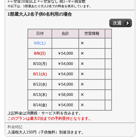
○＝空室10室以上 ×＝空室なし 残1∼9＝残室数
※以下は、1部屋あたり大人2名での料金を表示しています。
1部屋大人2名子供0名利用の場合
次週
日付
合計
空室情報
×
8/8(土)
×
8/9(日)
￥54,000
×
8/10(月)
￥54,000
×
8/11(火)
￥54,000
×
8/12(水)
￥54,000
×
8/13(木)
￥58,000
×
8/14(金)
￥54,000
上記料金は消費税・サービス料を含みます。
このプランは最大2泊までの予約受付となります。
料金特記
入湯税大人150円（子供無料）別途頂きます。