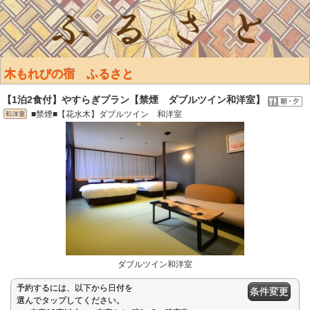
木もれびの宿 ふるさと
【1泊2食付】やすらぎプラン【禁煙 ダブルツイン和洋室】
■禁煙■【花水木】ダブルツイン 和洋室
ダブルツイン和洋室
予約するには、以下から日付を
条件変更
選んでタップしてください。