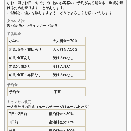
なお、同じお日にちですでに他のお客様のご予約がある場合も、重複を避
けるためお断りすることがあります。
ご理解とご協力を賜りますよう、どうぞよろしくお願いいたします。
支払い方法
現地決済/オンラインカード決済
子供料金
小学生
大人料金の70％
幼児:食事・布団あり
大人料金の50％
幼児:食事あり
受け入れなし
幼児:布団あり
受け入れなし
幼児:食事・布団なし
受け入れなし
予約金
予約金
不要
キャンセル規定
一人当たりの料金（ルームチャージはルームあたり）
7日～2日前
宿泊料金の30%
1日前
宿泊料金の50%
当日
宿泊料金の100%