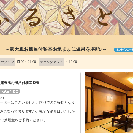
★ ～露天風お風呂付客室de気ままに温泉を堪能♪～
15:00～21:00
～10:00
ェックイン
チェックアウト
】露天風お風呂付和室12畳
㎡）
ベーターはございません。階段でのご移動となり
をおこなっておりますが、完全な消臭はいたしか
は禁煙室をご予約ください。