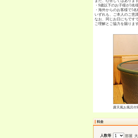
また、心苦しくはありま
・9歳以下のお子様が3名
・海外からのお客様で5名
いずれも、ご本人のご意
なお、同じお日にちです
ご理解とご協力を賜りま
露天風お風呂付
人数等
部屋 