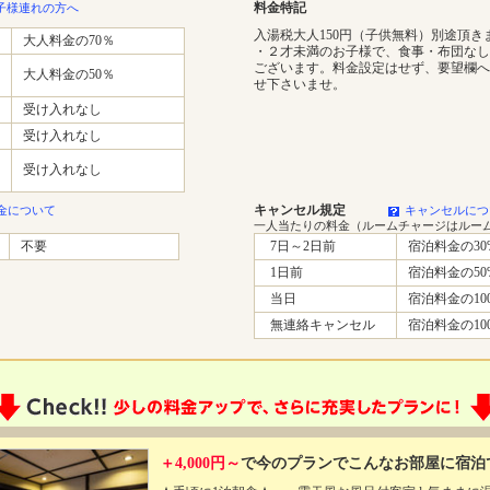
料金特記
子様連れの方へ
入湯税大人150円（子供無料）別途頂き
大人料金の70％
・２才未満のお子様で、食事・布団なし
ございます。料金設定はせず、要望欄へ
大人料金の50％
せ下さいませ。
受け入れなし
受け入れなし
受け入れなし
キャンセル規定
金について
キャンセルにつ
一人当たりの料金（ルームチャージはルー
不要
7日～2日前
宿泊料金の30
1日前
宿泊料金の50
当日
宿泊料金の10
無連絡キャンセル
宿泊料金の10
＋4,000円～
で今のプランでこんなお部屋に宿泊