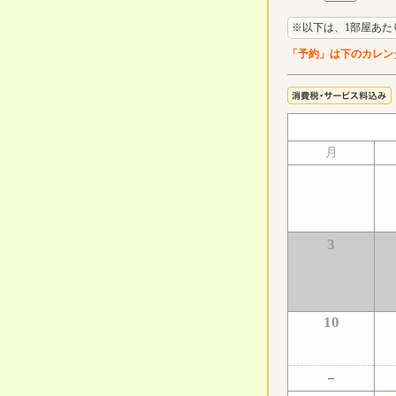
※以下は、1部屋あた
「予約」は下のカレン
月
3
10