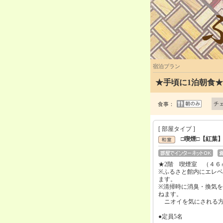
宿泊プラン
★手頃に1泊朝食
チ
食事：
[ 部屋タイプ ]
□喫煙□【紅葉
★2階 喫煙室 （４６
※ふるさと館内にエレ
ます。
※清掃時に消臭・換気
ねます。
ニオイを気にされる方
●定員5名