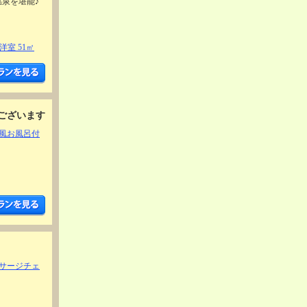
温泉を堪能♪
室 51㎡
ございます
風お風呂付
サージチェ