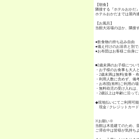
【朝食】
隣接する『ホテルおかだ』
ホテルおかだまでは屋内連
【お風呂】
当館大浴場のほか、隣接
●飲食物の持ち込み自由
●備え付けのお浴衣と別
●お布団はお客様ご自身
■2歳未満のお子様につい
・お子様のお食事も大人
・2歳未満は無料(食事・
・利用人数に含めず、備
・お布団(有料)ご利用の
・無料幼児の受け入れは、
・2歳以上は年齢に沿って
◆現地払いにてご利用可
現金 / クレジットカード(VISA
※お願い※
当館は木造建てのため、
ご滞在中は皆様が気持ち