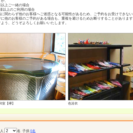
すが、
様以上ご一緒の場合
様以上のご利用の場合
識に関わらず他のお客様へご迷惑となる可能性があるため、ご予約をお受けできない
でに他のお客様のご予約がある場合も、重複を避けるためお断りすることがあります
すよう、どうぞよろしくお願いいたします。
和室【欅】
色浴衣
大人
名
子供
0名