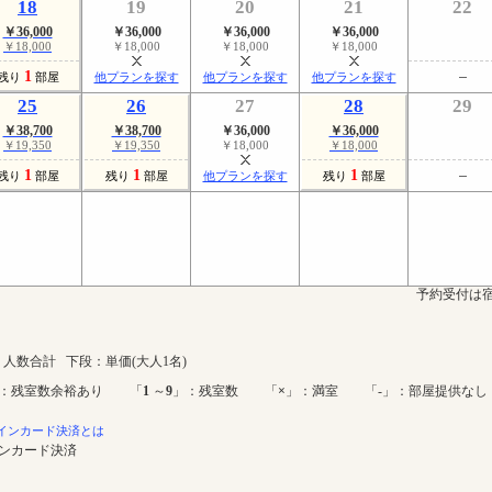
18
19
20
21
22
￥36,000
￥36,000
￥36,000
￥36,000
￥18,000
￥18,000
￥18,000
￥18,000
1
残り
部屋
他プランを探す
他プランを探す
他プランを探す
25
26
27
28
29
￥38,700
￥38,700
￥36,000
￥36,000
￥19,350
￥19,350
￥18,000
￥18,000
1
1
1
残り
部屋
残り
部屋
他プランを探す
残り
部屋
予約受付は宿
人数合計 下段：単価(大人1名)
：残室数余裕あり 「
1
～
9
」：残室数 「
×
」：満室 「-」：部屋提供なし
インカード決済とは
インカード決済