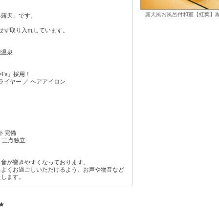
露天風お風呂付和室【紅葉】
半露天」です。
水せず取り入れしています。
純温泉
Fa」採用！
ライヤー ／ ヘアアイロン
ト完備
 三点独立
、音が響きやすくなっております。
ちよくお過ごしいただけるよう、お声や物音など
たします。
★