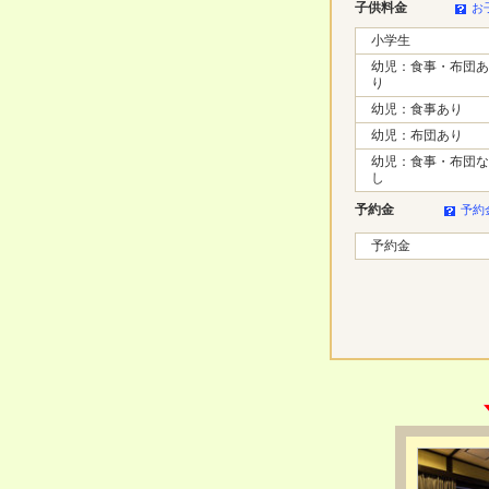
子供料金
お
小学生
幼児：食事・布団あ
り
幼児：食事あり
幼児：布団あり
幼児：食事・布団な
し
予約金
予約
予約金