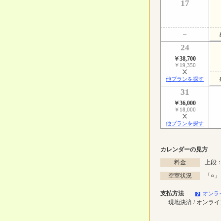
17
24
￥38,700
￥19,350
他プランを探す
31
￥36,000
￥18,000
他プランを探す
カレンダーの見方
料金
上段：
空室状況
「
○
」
支払方法
オンラ
現地決済 / オンラ