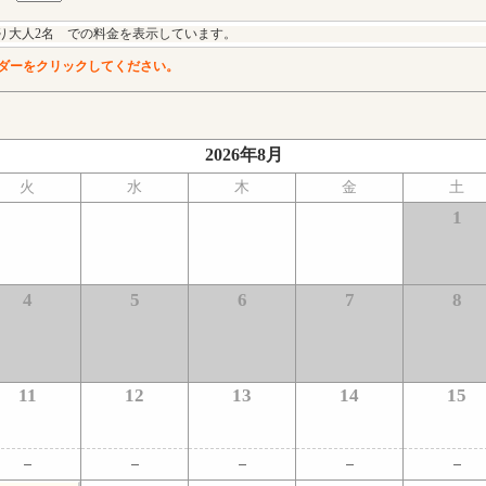
り大人2名 での料金を表示しています。
ダーをクリックしてください。
2026年8月
火
水
木
金
土
1
4
5
6
7
8
11
12
13
14
15