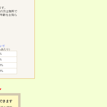
ます。
の方は無料で
年齢をお知ら
いて
ムあたり）
%
%
0%
0%
できます