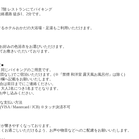
7階 レストランにてバイキング
絡通路 徒歩1、2分です。
するホテルおかだの大浴場・足湯もご利用いただけます。
でお好みの色浴衣をお選びいただけます。
にてお敷きいただいております。
て■
と同じバイキングのご用意です。
布団なし)でご宿泊いただけます。(※『禁煙 和洋室 露天風お風呂付』は除く)
考欄へ記載をお願いいたします。
場合は前日までにご連絡ください。
大人2名につき1名までとなります。
お申し込みください。
能な支払い方法
 / Mastercard / JCB) ※タッチ決済不可
音が響きやすくなっております。
よくお過ごしいただけるよう、お声や物音などへのご配慮をお願いいたします。