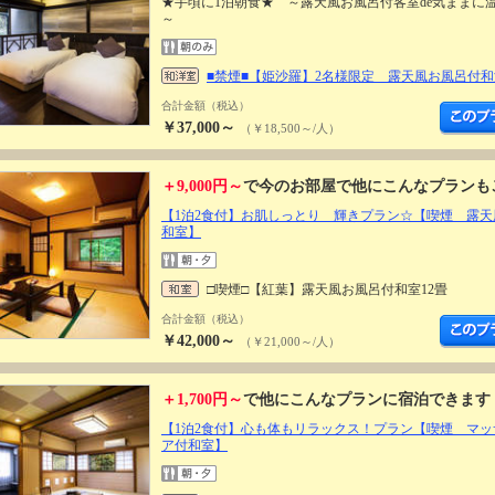
★手頃に1泊朝食★ ～露天風お風呂付客室de気ままに
～
■禁煙■【姫沙羅】2名様限定 露天風お風呂付和洋
合計金額（税込）
￥37,000～
（￥18,500～/人）
＋9,000円～
で今のお部屋で他にこんなプランも
【1泊2食付】お肌しっとり 輝きプラン☆【喫煙 露天
和室】
□喫煙□【紅葉】露天風お風呂付和室12畳
合計金額（税込）
￥42,000～
（￥21,000～/人）
＋1,700円～
で他にこんなプランに宿泊できます
【1泊2食付】心も体もリラックス！プラン【喫煙 マッ
ア付和室】