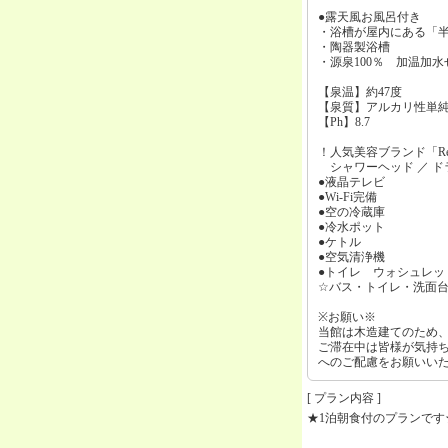
●露天風お風呂付き
・浴槽が屋内にある「
・陶器製浴槽
・源泉100％ 加温加
【泉温】約47度
【泉質】アルカリ性単
【Ph】8.7
！人気美容ブランド「Re
シャワーヘッド ／ ド
●液晶テレビ
●Wi-Fi完備
●空の冷蔵庫
●冷水ポット
●ケトル
●空気清浄機
●トイレ ウォシュレッ
☆バス・トイレ・洗面台
※お願い※
当館は木造建てのため
ご滞在中は皆様が気持
へのご配慮をお願いい
[ プラン内容 ]
★1泊朝食付のプランです