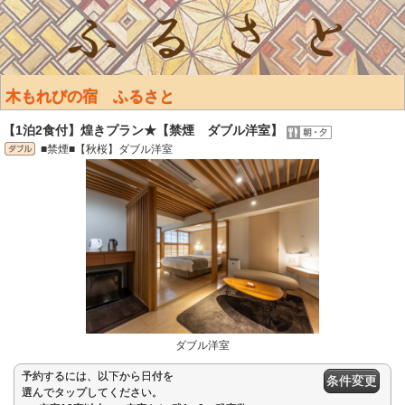
木もれびの宿 ふるさと
【1泊2食付】煌きプラン★【禁煙 ダブル洋室】
■禁煙■【秋桜】ダブル洋室
ダブル洋室
予約するには、以下から日付を
条件変更
選んでタップしてください。