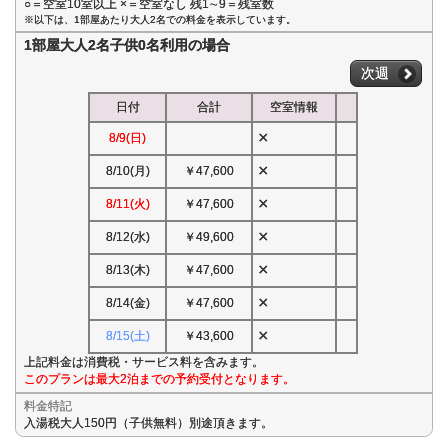
○＝空室10室以上 ×＝空室なし 残1∼9＝残室数
※以下は、1部屋あたり大人2名での料金を表示しています。
1部屋大人2名子供0名利用の場合
次週
日付
合計
空室情報
×
8/9(日)
×
8/10(月)
￥47,600
×
8/11(火)
￥47,600
×
8/12(水)
￥49,600
×
8/13(木)
￥47,600
×
8/14(金)
￥47,600
×
8/15(土)
￥43,600
上記料金は消費税・サービス料を含みます。
このプランは最大2泊までの予約受付となります。
料金特記
入湯税大人150円（子供無料）別途頂きます。