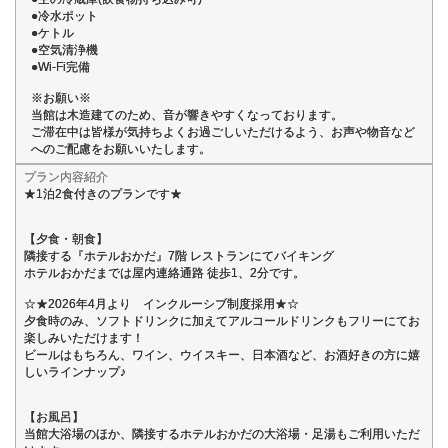
●冷水ポット
●ケトル
●空気清浄機
●Wi-Fi完備
※お願い※
当館は木造建てのため、音が響きやすくなっております。
ご滞在中は皆様が気持ちよくお過ごしいただけるよう、お声や物音など
へのご配慮をお願いいたします。
プラン内容紹介
★1泊2食付きのプランです★
【夕食・朝食】
隣接する『ホテルおかだ』7階 レストランにてバイキング
ホテルおかだまでは屋内連絡通路 徒歩1、2分です。
☆★2026年4月より インクルーシブ制度採用★☆
夕食時のみ、ソフトドリンクに加えてアルコールドリンクもフリーにてお
楽しみいただけます！
ビールはもちろん、ワイン、ウイスキー、日本酒など、お酒好きの方に嬉
しいラインナップ♪
【お風呂】
当館大浴場のほか、隣接するホテルおかだの大浴場・足湯もご利用いただ