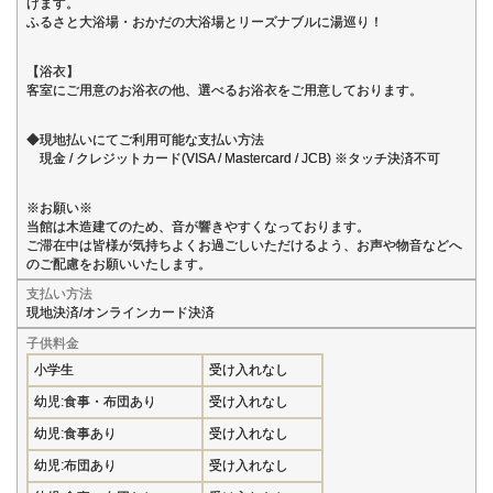
けます。
ふるさと大浴場・おかだの大浴場とリーズナブルに湯巡り！
【浴衣】
客室にご用意のお浴衣の他、選べるお浴衣をご用意しております。
◆現地払いにてご利用可能な支払い方法
現金 / クレジットカード(VISA / Mastercard / JCB) ※タッチ決済不可
※お願い※
当館は木造建てのため、音が響きやすくなっております。
ご滞在中は皆様が気持ちよくお過ごしいただけるよう、お声や物音などへ
のご配慮をお願いいたします。
支払い方法
現地決済/オンラインカード決済
子供料金
小学生
受け入れなし
幼児:食事・布団あり
受け入れなし
幼児:食事あり
受け入れなし
幼児:布団あり
受け入れなし