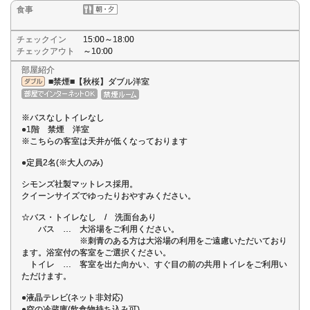
食事
チェックイン
15:00～18:00
チェックアウト
～10:00
部屋紹介
■禁煙■【秋桜】ダブル洋室
※バスなしトイレなし
●1階 禁煙 洋室
※こちらの客室は天井が低くなっております
●定員2名(※大人のみ)
シモンズ社製マットレス採用。
クイーンサイズでゆったりおやすみください。
☆バス・トイレなし / 洗面台あり
バス … 大浴場をご利用ください。
※刺青のある方は大浴場の利用をご遠慮いただいており
ます。浴室付の客室をご選択ください。
トイレ … 客室を出た向かい、すぐ目の前の共用トイレをご利用い
ただけます。
●液晶テレビ(ネット非対応)
●空の冷蔵庫(飲食物持ち込み可)