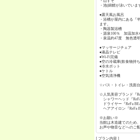
・山すそ
・池(錦鯉が泳いでいます
●露天風お風呂
・浴槽が屋内にある『
ます。
・陶器製浴槽
・源泉100％ 加温加
・泉温約47度 無色透
●マッサージチェア
●液晶テレビ
●Wi-Fi完備
●空の冷蔵庫(飲食物持ち
●冷水ポット
●ケトル
●空気清浄機
☆バス・トイレ・洗面台
☆人気美容ブランド『Re
シャワーヘッド『ReFa F
ドライヤー『ReFa BEAU
ヘアアイロン『ReFa BEA
※お願い※
当館は木造建てのため
お声や物音などへのご
[ プラン内容 ]