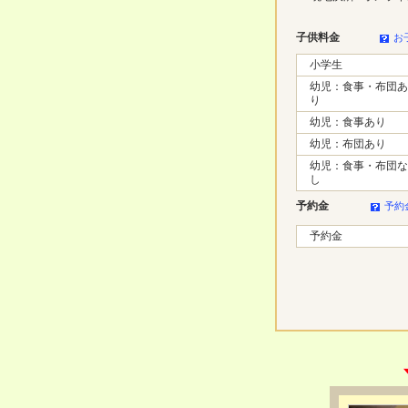
子供料金
お
小学生
幼児：食事・布団あ
り
幼児：食事あり
幼児：布団あり
幼児：食事・布団な
し
予約金
予約
予約金