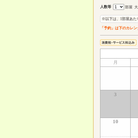
人数等
部屋 
※以下は、1部屋あた
「予約」は下のカレン
月
3
10