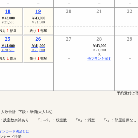
18
19
20
21
22
￥43,000
￥43,000
￥21,500
￥21,500
1
1
残り
部屋
残り
部屋
25
26
27
28
29
￥41,000
￥41,000
￥43,000
￥20,500
￥20,500
￥21,500
1
1
残り
部屋
残り
部屋
他プランを探す
予約受付は宿
人数合計 下段：単価(大人1名)
：残室数余裕あり 「
1
～
9
」：残室数 「
×
」：満室 「-」：部屋提供なし
インカード決済とは
インカード決済