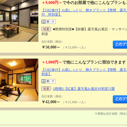
＋9,000円～
で今のお部屋で他にこんなプランも
【1泊2食付】お肌しっとり 輝きプラン☆【禁煙 露天
付 特別室】
■禁煙特別室■【鈴蘭】露天風お風呂・マッサ
和室
合計金額（税込）
￥50,000～
（￥25,000～/人）
＋1,000円～
で他にこんなプランに宿泊できます
【1泊2食付】お肌しっとり 輝きプラン☆【喫煙 露天
和室】
□喫煙□【紅葉】露天風お風呂付和室12畳
合計金額（税込）
￥42,000～
（￥21,000～/人）
※差額は合計金額（税込