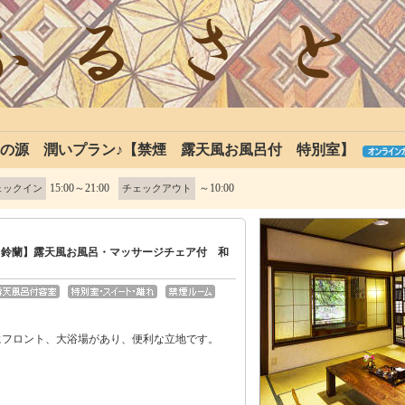
肌の源 潤いプラン♪【禁煙 露天風お風呂付 特別室】
15:00～21:00
～10:00
ェックイン
チェックアウト
【鈴蘭】露天風お風呂・マッサージチェア付 和
にフロント、大浴場があり、便利な立地です。