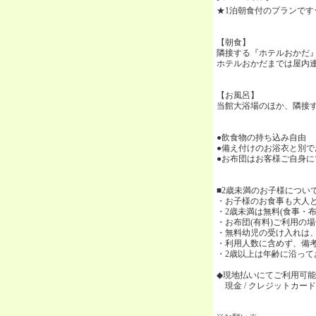
★1泊朝食付のプランです
【朝食】
隣接する『ホテルおかだ』
ホテルおかだまでは屋内連
【お風呂】
当館大浴場のほか、隣接
●飲食物の持ち込み自由
●備え付けのお浴衣と別
●お布団はお客様ご自身
■2歳未満のお子様につい
・お子様のお食事も大人
・2歳未満は無料(食事・
・お布団(有料)ご利用の
・無料幼児の受け入れは、
・利用人数に含めず、備
・2歳以上は年齢に沿って
◆現地払いにてご利用可
現金 / クレジットカード(VISA