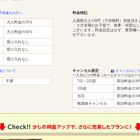
料金特記
子様連れの方へ
入湯税大人150円（子供無料）別途頂き
大人料金の70％
・２才未満のお子様で、食事・布団なし
ございます。料金設定はせず、要望欄へ
大人料金の50％
せ下さいませ。
受け入れなし
受け入れなし
受け入れなし
キャンセル規定
金について
キャンセルにつ
一人当たりの料金（ルームチャージはルー
不要
7日～2日前
宿泊料金の30
1日前
宿泊料金の50
当日
宿泊料金の10
無連絡キャンセル
宿泊料金の10