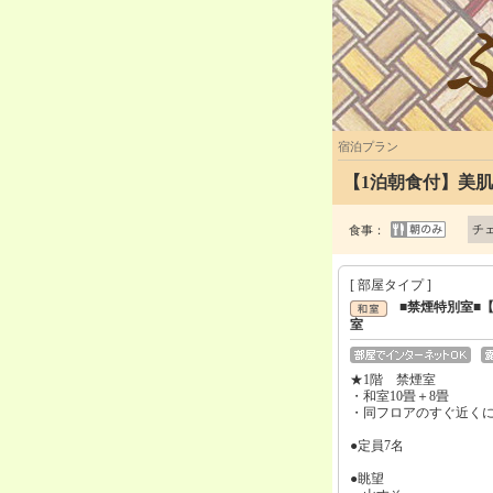
宿泊プラン
【1泊朝食付】美
チ
食事：
[ 部屋タイプ ]
■禁煙特別室■
室
★1階 禁煙室
・和室10畳＋8畳
・同フロアのすぐ近く
●定員7名
●眺望