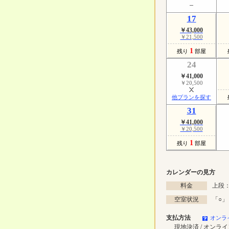
17
￥43,000
￥21,500
1
残り
部屋
24
￥41,000
￥20,500
他プランを探す
31
￥41,000
￥20,500
1
残り
部屋
カレンダーの見方
料金
上段：
空室状況
「
○
」
支払方法
オンラ
現地決済 / オンラ