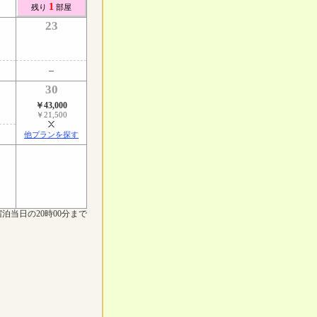
1
残り
部屋
23
30
￥43,000
￥21,500
他プランを探す
泊当日の20時00分まで