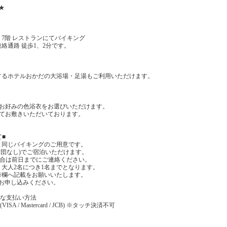
★
7階 レストランにてバイキング
絡通路 徒歩1、2分です。
するホテルおかだの大浴場・足湯もご利用いただけます。
でお好みの色浴衣をお選びいただけます。
にてお敷きいただいております。
て■
と同じバイキングのご用意です。
布団なし)でご宿泊いただけます。
場合は前日までにご連絡ください。
大人2名につき1名までとなります。
考欄へ記載をお願いいたします。
お申し込みください。
能な支払い方法
 / Mastercard / JCB) ※タッチ決済不可