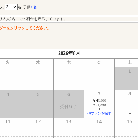
大人
名
子供
0名
り大人2名 での料金を表示しています。
ダーをクリックしてください。
2026年8月
火
水
木
金
土
1
7
8
4
5
6
￥43,000
￥21,500
受付終了
他プランを探す
11
12
13
14
15