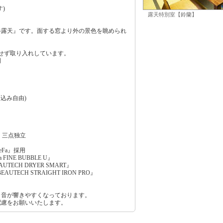
)
露天特別室【鈴蘭】
半露天』です。面する窓より外の景色を眺められ
水せず取り入れしています。
明
込み自由)
 三点独立
Fa』採用
INE BUBBLE U』
TECH DRYER SMART』
UTECH STRAIGHT IRON PRO』
、音が響きやすくなっております。
配慮をお願いいたします。