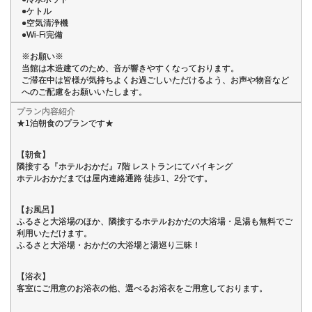
●ケトル
●空気清浄機
●Wi-Fi完備
※お願い※
当館は木造建てのため、音が響きやすくなっております。
ご滞在中は皆様が気持ちよくお過ごしいただけるよう、お声や物音など
へのご配慮をお願いいたします。
プラン内容紹介
★1泊朝食のプランです★
【朝食】
隣接する『ホテルおかだ』7階 レストランにてバイキング
ホテルおかだまでは屋内連絡通路 徒歩1、2分です。
【お風呂】
ふるさと大浴場のほか、隣接するホテルおかだの大浴場・足湯も無料でご
利用いただけます。
ふるさと大浴場・おかだの大浴場と湯巡り三昧！
【浴衣】
客室にご用意のお浴衣の他、選べるお浴衣をご用意しております。