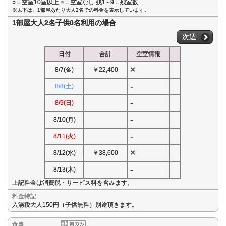
○＝空室10室以上 ×＝空室なし 残1∼9＝残室数
※以下は、1部屋あたり大人2名での料金を表示しています。
1部屋大人2名子供0名利用の場合
次週
日付
合計
空室情報
×
8/7(金)
￥22,400
-
8/8(土)
-
8/9(日)
-
8/10(月)
-
8/11(火)
×
8/12(水)
￥38,600
-
8/13(木)
上記料金は消費税・サービス料を含みます。
料金特記
入湯税大人150円（子供無料）別途頂きます。
食事