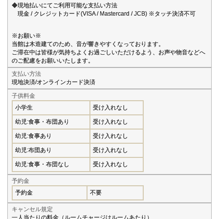
◆現地払いにてご利用可能な支払い方法
現金 / クレジットカード(VISA / Mastercard / JCB) ※タッチ決済不可
※お願い※
当館は木造建てのため、音が響きやすくなっております。
ご滞在中は皆様が気持ちよくお過ごしいただけるよう、お声や物音などへ
のご配慮をお願いいたします。
支払い方法
現地決済/オンラインカード決済
子供料金
小学生
受け入れなし
幼児:食事・布団あり
受け入れなし
幼児:食事あり
受け入れなし
幼児:布団あり
受け入れなし
幼児:食事・布団なし
受け入れなし
予約金
予約金
不要
キャンセル規定
一人当たりの料金（ルームチャージはルームあたり）