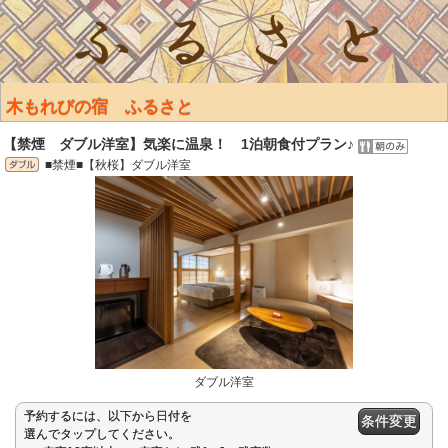
木もれびの宿 ふるさと
【禁煙 ダブル洋室】気楽に温泉！ 1泊朝食付プラン♪
■禁煙■【秋桜】ダブル洋室
ダブル洋室
予約するには、以下から日付を
条件変更
選んでタップしてください。