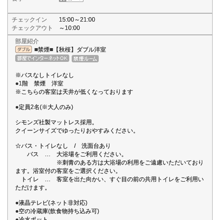
チェックイン
15:00～21:00
チェックアウト
～10:00
部屋紹介
■禁煙■【秋桜】ダブル洋室
※バスなしトイレなし
●1階 禁煙 洋室
※こちらの客室は天井が低くなっております
●定員2名(※大人のみ)
シモンズ社製マットレス採用。
クイーンサイズでゆったりおやすみください。
☆バス・トイレなし / 洗面台あり
バス … 大浴場をご利用ください。
※刺青のある方は大浴場の利用をご遠慮いただいており
ます。浴室付の客室をご選択ください。
トイレ … 客室を出た向かい、すぐ目の前の共用トイレをご利用い
ただけます。
●液晶テレビ(ネット非対応)
●空の冷蔵庫(飲食物持ち込み可)
●冷水ポット