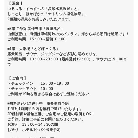
【 温泉 】
つるつる・すべすべの「炭酸水素塩泉」と、
しっとり・ほかほかの「ナトリウム塩化物泉」、
2種類の源泉をお楽しみいただけます。
■3階 ご宿泊者様専用「展望風呂」
山側は恵山、海側は津軽海峡の大パノラマ。海から昇る朝日は絶景です！
ご利用時間 15：00～翌朝10：00
■1階 大浴場「とどぽっくる」
露天風呂、サウナ、ジャグジーなど多彩な湯めぐりを。
ご利用時間 10：00～20：00（最終受付19：00）、サウナは19：00ま
で
【 ご案内 】
・チェックイン 15：00～19：00
・チェックアウト 10：00
ご到着が19時を過ぎる場合は必ずご連絡ください
■無料送迎バス運行中 ※要事前予約
片道約1時間半圏内を無料で送迎いたします。
JR函館駅や函館空港、ご自宅やご指定の場所もOK！
ご予約、詳細は事前にお問い合わせください。
お迎え 13：00～14：30の間
お送り ホテル10：00出発予定