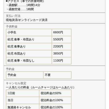
■アクセス（車での所要時間）
・函館駅………1時間14分
・函館空港……1時間
支払い方法
現地決済/オンラインカード決済
子供料金
小学生
6600円
幼児:食事・布団あり
5500円
幼児:食事あり
2200円
幼児:布団あり
3850円
幼児:食事・布団なし
1100円
予約金
予約金
不要
キャンセル規定
一人当たりの料金（ルームチャージはルームあたり）
1日前
宿泊料金の50%
当日
宿泊料金の100%
無連絡キャンセル
宿泊料金の100%