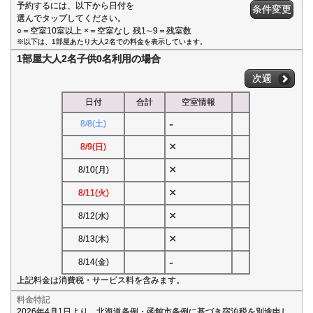
予約するには、以下から日付を
条件変更
選んでタップしてください。
○＝空室10室以上 ×＝空室なし 残1∼9＝残室数
※以下は、1部屋あたり大人2名での料金を表示しています。
1部屋大人2名子供0名利用の場合
次週
日付
合計
空室情報
-
8/8(土)
×
8/9(日)
×
8/10(月)
×
8/11(火)
×
8/12(水)
×
8/13(木)
-
8/14(金)
上記料金は消費税・サービス料を含みます。
料金特記
2026年4月1日より、北海道条例・函館市条例に基づき宿泊税を別途申し