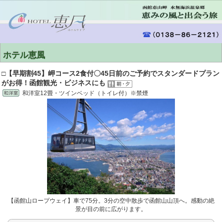
ホテル恵風
□【早期割45】岬コース2食付〇45日前のご予約でスタンダードプラン
がお得！函館観光・ビジネスにも
和洋室12畳・ツインベッド（トイレ付）※禁煙
【函館山ロープウェイ】車で75分。3分の空中散歩で函館山山頂へ。感動の絶
景が目の前に広がります。