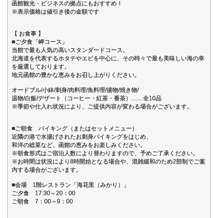
函館観光・ビジネスの拠点にもおすすめ！
※表示価格は値引き後の金額です
【 お食事 】
■ご夕食「岬コース」
当館で最も人気の高いスタンダードコース。
北海道を代表するホタテやエビを中心に、その時々で最も美味しい海の幸
を厳選しております。
地元函館の豊かな恵みをお召し上がりください。
オードブル/小鉢/刺身/肉料理/魚料理/揚物/焼き物/
温物/白飯/デザート（コーヒー・紅茶・番茶）……全10品
※季節や仕入れ状況により、ご提供内容が変わる場合がございます。
■ご朝食 バイキング（またはセットメニュー）
近隣の港で水揚げされたお刺身バイキングをはじめ、
和洋の総菜など、函館の恵みをお楽しみください。
※朝食形式はご宿泊人数により替わりますので、予めご了承ください。
※お時間は状況により8時開始となる場合や、混雑緩和のため2部制でご案
内する場合がございます。
■会場 1階レストラン「海花里（みかり）」
ご夕食 17:30～20：00
ご朝食 7：00～9：00