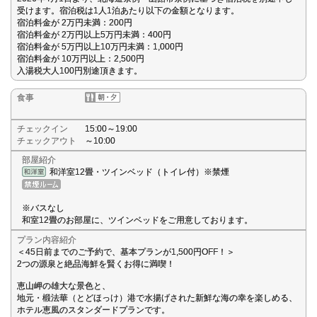
受けます。宿泊税は1人1泊あたり以下の金額となります。
宿泊料金が 2万円未満：200円
宿泊料金が 2万円以上5万円未満：400円
宿泊料金が 5万円以上10万円未満：1,000円
宿泊料金が 10万円以上：2,500円
入湯税大人100円別途頂きます。
食事
チェックイン
15:00～19:00
チェックアウト
～10:00
部屋紹介
和洋室12畳・ツインベッド（トイレ付）※禁煙
※バスなし
和室12畳のお部屋に、ツインベッドをご用意しております。
プラン内容紹介
＜45日前までのご予約で、基本プランが1,500円OFF！＞
2つの源泉と絶品海鮮を賢くお得に満喫！
恵山岬の雄大な景色と、
地元・椴法華（とどほっけ）港で水揚げされた新鮮な海の幸を楽しめる、
ホテル恵風のスタンダードプランです。