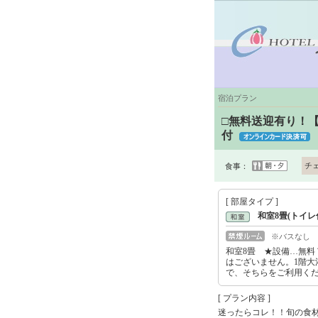
宿泊プラン
□無料送迎有り！
付
チ
食事：
[ 部屋タイプ ]
和室8畳(トイレ
※バスなし
和室8畳 ★設備…無料
はございません。1階大
で、そちらをご利用く
[ プラン内容 ]
迷ったらコレ！！旬の食