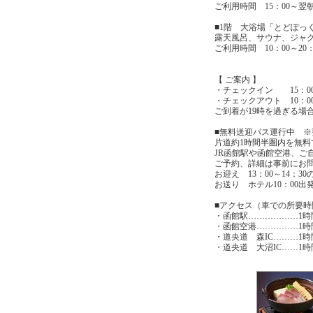
ご利用時間 15：00～翌朝
■1階 大浴場「とどぽっ
露天風呂、サウナ、ジャ
ご利用時間 10：00～20
【 ご案内 】
・チェックイン 15：00
・チェックアウト 10：0
ご到着が19時を過ぎる場
■無料送迎バス運行中 ※
片道約1時間半圏内を無料
JR函館駅や函館空港、ご
ご予約、詳細は事前にお
お迎え 13：00～14：30
お送り ホテル10：00出
■アクセス（車での所要時
・函館駅………………1時
・函館空港……………1時
・道央道 森IC………1時
・道央道 大沼IC……1時