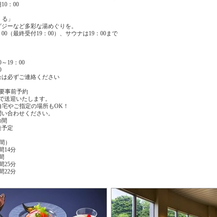
10：00
くる」
グジーなど多彩な湯めぐりを。
：00（最終受付19：00）、サウナは19：00まで
～19：00
0
合は必ずご連絡ください
要事前予約
で送迎いたします。
自宅やご指定の場所もOK！
問い合わせください。
の間
発予定
間）
間14分
間
間25分
間22分