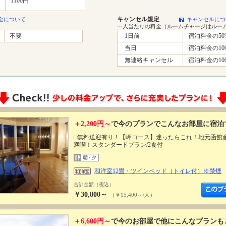
1100円
キャンセル規定
金について
キャンセルにつ
一人当たりの料金（ルームチャージはルー
不要
1日前
宿泊料金の50
当日
宿泊料金の10
無連絡キャンセル
宿泊料金の10
＋2,200円～
で今のプランでこんなお部屋に宿泊
□無料送迎有り！【岬コース】迷ったらこれ！地元函館
満喫！スタンダードプラン/2食付
和洋室12畳・ツインベッド（トイレ付）※禁煙
合計金額（税込）
￥30,800～
（￥15,400～/人）
＋6,600円～
で今のお部屋で他にこんなプランも