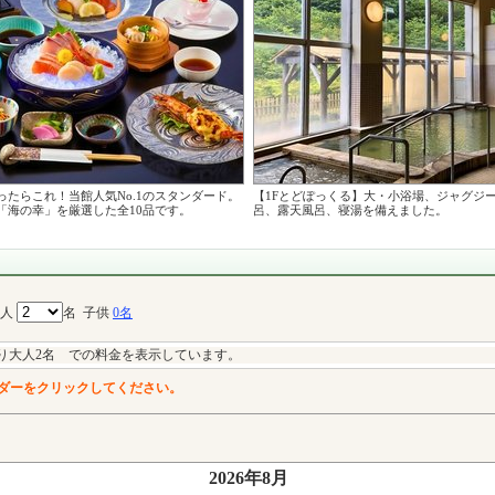
ったらこれ！当館人気No.1のスタンダード。
【1Fとどぽっくる】大・小浴場、ジャグジ
「海の幸」を厳選した全10品です。
呂、露天風呂、寝湯を備えました。
大人
名
子供
0名
り大人2名 での料金を表示しています。
ダーをクリックしてください。
2026年8月