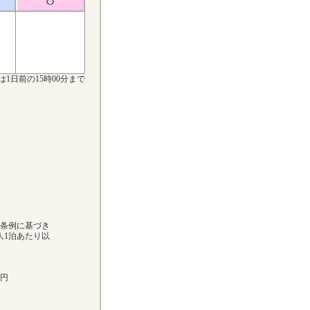
は1日前の15時00分まで
市条例に基づき
人1泊あたり以
0円