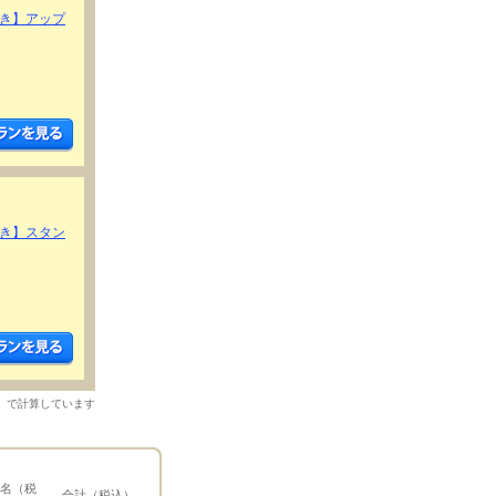
引き】アップ
引き】スタン
）で計算しています
1名（税
合計（税込）