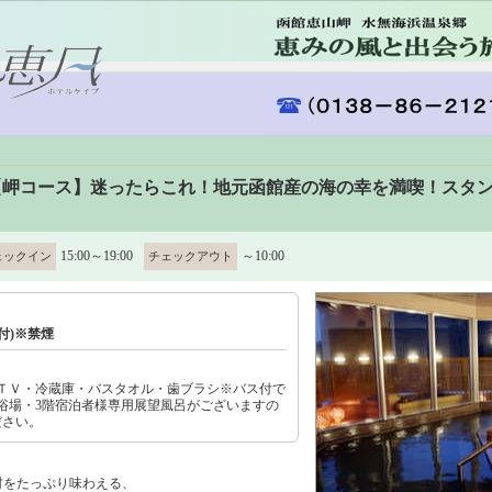
【岬コース】迷ったらこれ！地元函館産の海の幸を満喫！スタン
15:00～19:00
～10:00
ェックイン
チェックアウト
付)※禁煙
ＴＶ・冷蔵庫・バスタオル・歯ブラシ※バス付で
浴場・3階宿泊者様専用展望風呂がございますの
ださい。
材をたっぷり味わえる、