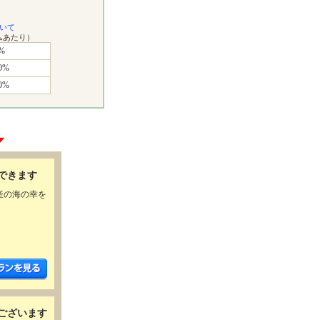
いて
ムあたり）
%
0%
0%
できます
産の海の幸を
ございます