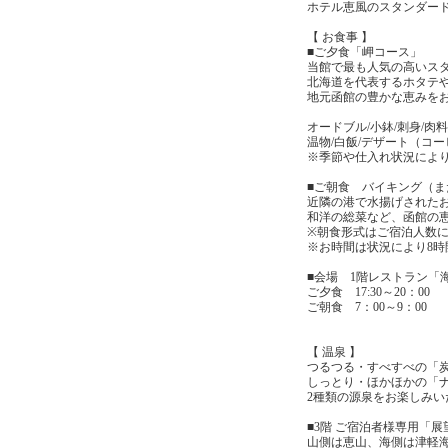
ホテル恵風のスタンダー
【 お食事 】
■ご夕食「岬コース」
当館で最も人気の高いス
北海道を代表するホタテ
地元函館の豊かな恵みを
オードブル/小鉢/刺身/肉料
温物/白飯/デザート（コ
※季節や仕入れ状況によ
■ご朝食 バイキング（
近隣の港で水揚げされた
和洋の総菜など、函館の
※朝食形式はご宿泊人数
※お時間は状況により8時
■会場 1階レストラン「
ご夕食 17:30～20：00
ご朝食 7：00～9：00
【 温泉 】
つるつる・すべすべの「
しっとり・ほかほかの「
2種類の源泉をお楽しみい
■3階 ご宿泊者様専用「展
山側は恵山、海側は津軽