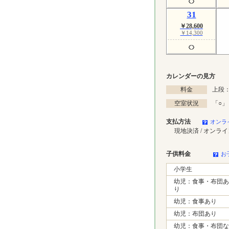
31
￥28,600
￥14,300
カレンダーの見方
料金
上段：
空室状況
「
○
」
支払方法
オンラ
現地決済 / オンラ
子供料金
お
小学生
幼児：食事・布団あ
り
幼児：食事あり
幼児：布団あり
幼児：食事・布団な