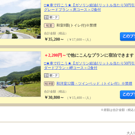
□★車で行こう★【ガソリン給油1リットル当たり50円
グレードプラン＜恵コース＞/2食付
和室8畳(トイレ付)※禁煙
合計金額（税込）
￥35,200～
（￥17,600～/人）
＋2,200円～
で他にこんなプランに宿泊できます
□★車で行こう★【ガソリン給油1リットル当たり50円
ダードプラン＜岬コース＞/2食付
和洋室12畳・ツインベッド（トイレ付）※禁煙
合計金額（税込）
￥30,800～
（￥15,400～/人）
※差額は合計金額（税込
大人