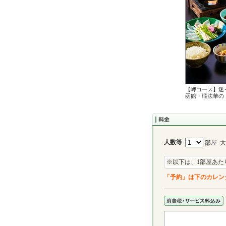
【岬コース】迷
函館・椴法華の
人数等
部屋 
※以下は、1部屋あた
「予約」は下のカレン