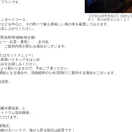
ドプランです。
【3F宿泊者専用風呂】混雑を
天で、夜の絶景を心ゆくまで
タンダードコース。
やエビを中心に、その時々で最も美味しい海の幸を厳選しております。
お召し上がりください。
理/魚料理/揚物/焼き物/
ーヒー・紅茶・番茶）……全10品
り、ご提供内容が変わる場合がございます。
またはセットメニュー）
お刺身バイキングをはじめ、
恵みをお楽しみください。
により替わりますので、予めご了承ください。
開始となる場合や、混雑緩和のため2部制でご案内する場合がございます。
海花里」
炭酸水素塩泉」と、
ナトリウム塩化物泉」、
ただけます。
望風呂」
海峡の大パノラマ。海から昇る朝日は絶景です！