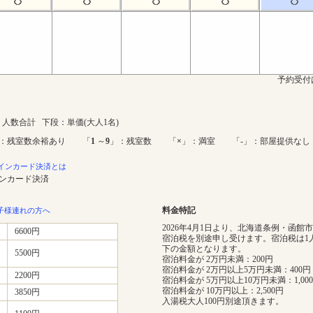
予約受付
人数合計 下段：単価(大人1名)
：残室数余裕あり 「
1
～
9
」：残室数 「
×
」：満室 「-」：部屋提供なし
インカード決済とは
インカード決済
料金特記
子様連れの方へ
2026年4月1日より、北海道条例・函館
6600円
宿泊税を別途申し受けます。宿泊税は1
下の金額となります。
5500円
宿泊料金が 2万円未満：200円
宿泊料金が 2万円以上5万円未満：400円
2200円
宿泊料金が 5万円以上10万円未満：1,00
宿泊料金が 10万円以上：2,500円
3850円
入湯税大人100円別途頂きます。