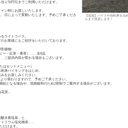
当り50円引きでご利用いただけます。
クイン時にお渡しいたします。
は、日によって変動いたします。予めご了承くださ
【送迎】バイクや自転車を泊
ルまで送迎します！
めるライトコース。
アのお客様にもご好評をいただいております。
理/揚物/
ーヒー・紅茶・番茶）……全8品
り、ご提供内容が変わる場合もございます。
またはセットメニュー）
お刺身バイキングをはじめ、
恵みをお楽しみください。
により替わりますので、予めご了承ください。
開始となる場合や、混雑緩和のため2部制でご案内する場合がございます。
海花里」
炭酸水素塩泉」と、
ナトリウム塩化物泉」、
ただけます。