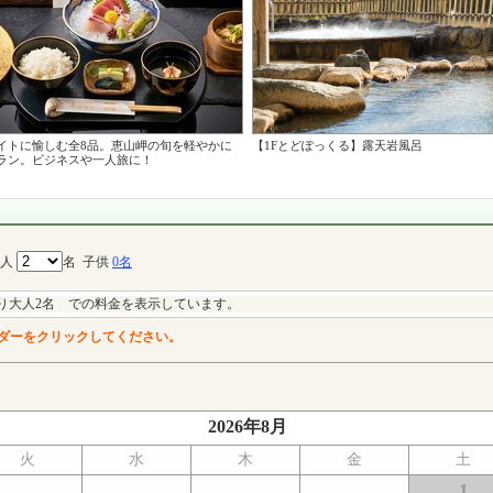
イトに愉しむ全8品。恵山岬の旬を軽やかに
【1Fとどぽっくる】露天岩風呂
ラン。ビジネスや一人旅に！
大人
名
子供
0名
り大人2名 での料金を表示しています。
ダーをクリックしてください。
2026年8月
火
水
木
金
土
1