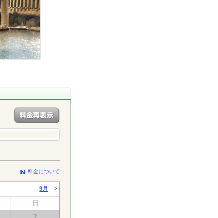
料金について
9月
>
日
2