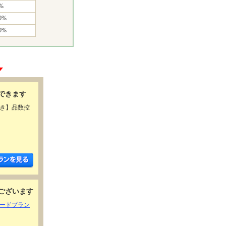
%
0%
0%
できます
引き】品数控
ございます
ダードプラン