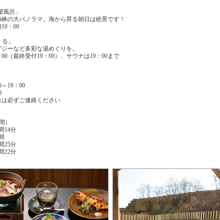
望風呂」
海峡の大パノラマ。海から昇る朝日は絶景です！
10：00
くる」
グジーなど多彩な湯めぐりを。
：00（最終受付19：00）、サウナは19：00まで
～19：00
0
合は必ずご連絡ください
間）
間14分
間
間25分
間22分