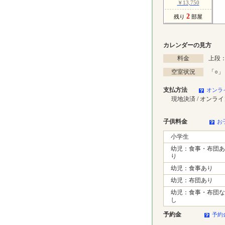
￥13,750
2
残り
部屋
カレンダーの見方
料金
上段：
空室状況
「
○
」
支払方法
オンラ
現地決済 / オンラ
子供料金
お
小学生
幼児：食事・布団あ
り
幼児：食事あり
幼児：布団あり
幼児：食事・布団な
し
予約金
予約