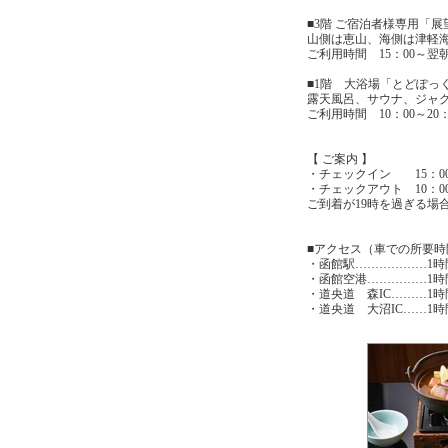
■3階 ご宿泊者様専用「展
山側は恵山、海側は津軽
ご利用時間 15：00～翌朝
■1階 大浴場「とどぽっ
露天風呂、サウナ、ジャ
ご利用時間 10：00～20
【 ご案内 】
・チェックイン 15：00
・チェックアウト 10：0
ご到着が19時を過ぎる場
■アクセス（車での所要時
・函館駅………………1時
・函館空港……………1時
・道央道 森IC………1時
・道央道 大沼IC……1時