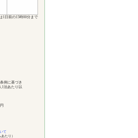
は1日前の15時00分まで
市条例に基づき
人1泊あたり以
0円
いて
ムあたり）