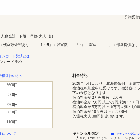
予約受付
人数合計 下段：単価(大人1名)
：残室数余裕あり 「
1
～
9
」：残室数 「
×
」：満室 「-」：部屋提供なし
インカード決済とは
インカード決済
料金特記
子様連れの方へ
2026年4月1日より、北海道条例・函館
6600円
宿泊税を別途申し受けます。宿泊税は1
下の金額となります。
5500円
宿泊料金が 2万円未満：200円
宿泊料金が 2万円以上5万円未満：400円
2200円
宿泊料金が 5万円以上10万円未満：1,00
宿泊料金が 10万円以上：2,500円
3850円
入湯税大人100円別途頂きます。
1100円
キャンセル規定
金について
キャンセルにつ
一人当たりの料金（ルームチャージはルー