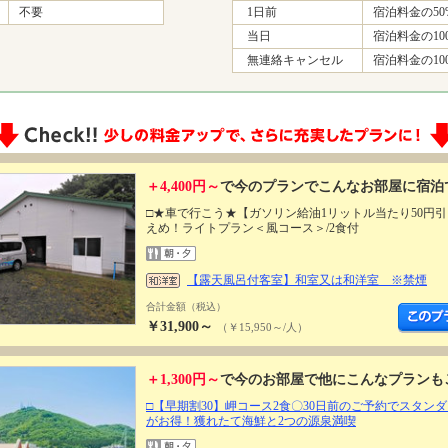
不要
1日前
宿泊料金の50
当日
宿泊料金の10
無連絡キャンセル
宿泊料金の10
＋4,400円～
で今のプランでこんなお部屋に宿泊
□★車で行こう★【ガソリン給油1リットル当たり50円
えめ！ライトプラン＜風コース＞/2食付
【露天風呂付客室】和室又は和洋室 ※禁煙
合計金額（税込）
￥31,900～
（￥15,950～/人）
＋1,300円～
で今のお部屋で他にこんなプランも
□【早期割30】岬コース2食〇30日前のご予約でスタン
がお得！獲れたて海鮮と2つの源泉満喫