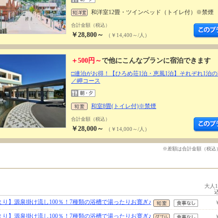
和洋室12畳・ツインベッド（トイレ付）※禁煙
合計金額（税込）
￥28,800～
（￥14,400～/人）
＋500円～
で他にこんなプランに宿泊できます
□連泊がお得！【ひろめ荘1泊・恵風1泊】それぞれ1泊の
／岬コース
和室8畳(トイレ付)※禁煙
合計金額（税込）
￥28,000～
（￥14,000～/人）
※差額は合計金額（税込
大人
り】源泉掛け流し100％！7種類の浴槽で湯ったりお寛ぎ♪
り】源泉掛け流し100％！7種類の浴槽で湯ったりお寛ぎ♪