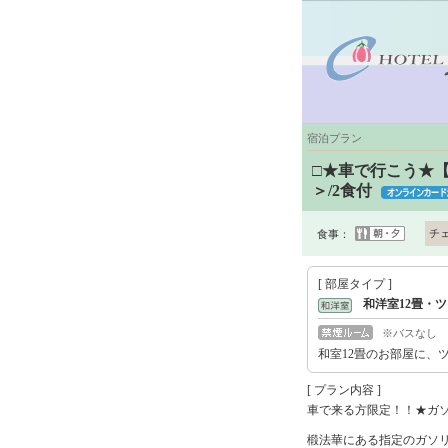
宿泊プラン
□★車で行こう★
＞/2食付
チ
食事：
[ 部屋タイプ ]
和洋室12畳・
※バスなし
和室12畳のお部屋に、
[ プラン内容 ]
車で来る方限定！！★ガソ
椴法華にある指定のガソ