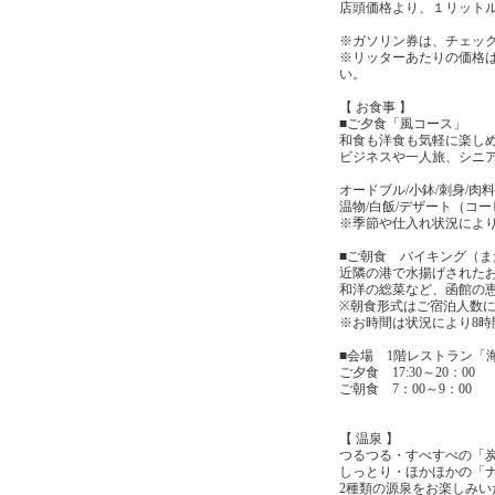
店頭価格より、１リットル
※ガソリン券は、チェッ
※リッターあたりの価格
い。
【 お食事 】
■ご夕食「風コース」
和食も洋食も気軽に楽し
ビジネスや一人旅、シニ
オードブル/小鉢/刺身/肉料
温物/白飯/デザート（コ
※季節や仕入れ状況によ
■ご朝食 バイキング（
近隣の港で水揚げされた
和洋の総菜など、函館の
※朝食形式はご宿泊人数
※お時間は状況により8時
■会場 1階レストラン「
ご夕食 17:30～20：00
ご朝食 7：00～9：00
【 温泉 】
つるつる・すべすべの「
しっとり・ほかほかの「
2種類の源泉をお楽しみい