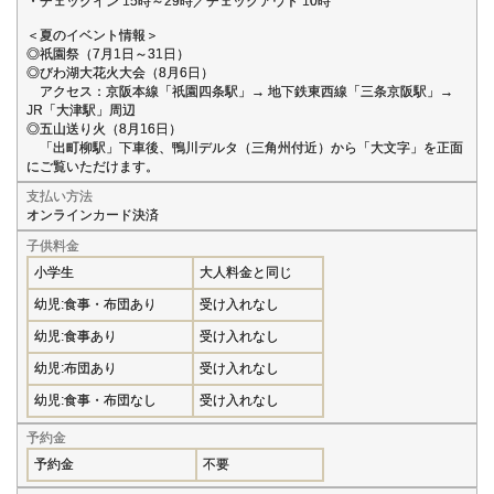
・チェックイン 15時～29時／チェックアウト 10時
＜夏のイベント情報＞
◎祇園祭（7月1日～31日）
◎びわ湖大花火大会（8月6日）
アクセス：京阪本線「祇園四条駅」→ 地下鉄東西線「三条京阪駅」→
JR「大津駅」周辺
◎五山送り火（8月16日）
「出町柳駅」下車後、鴨川デルタ（三角州付近）から「大文字」を正面
にご覧いただけます。
支払い方法
オンラインカード決済
子供料金
小学生
大人料金と同じ
幼児:食事・布団あり
受け入れなし
幼児:食事あり
受け入れなし
幼児:布団あり
受け入れなし
幼児:食事・布団なし
受け入れなし
予約金
予約金
不要