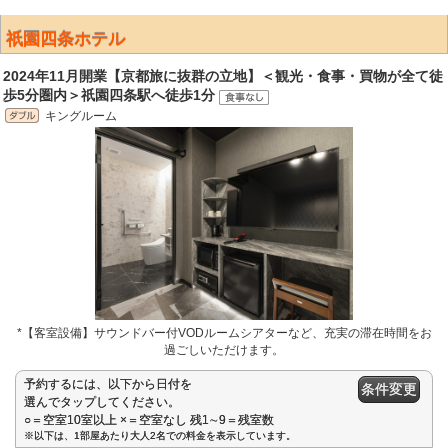
祇園四条ホテル
2024年11月開業【京都旅に抜群の立地】＜観光・食事・買物が全て徒
歩5分圏内＞祇園四条駅へ徒歩1分
キングルーム
*【客室設備】サウンドバー付VODルームシアターなど、充実の滞在時間をお
過ごしいただけます。
予約するには、以下から日付を
条件変更
選んでタップしてください。
○＝空室10室以上 ×＝空室なし 残1∼9＝残室数
※以下は、1部屋あたり大人2名での料金を表示しています。