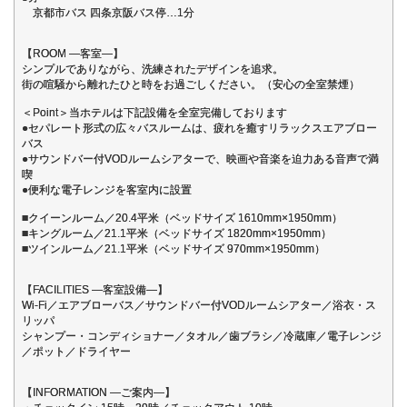
京都市バス 四条京阪バス停…1分
【ROOM ―客室―】
シンプルでありながら、洗練されたデザインを追求。
街の喧騒から離れたひと時をお過ごしください。（安心の全室禁煙）
＜Point＞当ホテルは下記設備を全室完備しております
●セパレート形式の広々バスルームは、疲れを癒すリラックスエアブロー
バス
●サウンドバー付VODルームシアターで、映画や音楽を迫力ある音声で満
喫
●便利な電子レンジを客室内に設置
■クイーンルーム／20.4平米（ベッドサイズ 1610mm×1950mm）
■キングルーム／21.1平米（ベッドサイズ 1820mm×1950mm）
■ツインルーム／21.1平米（ベッドサイズ 970mm×1950mm）
【FACILITIES ―客室設備―】
Wi-Fi／エアブローバス／サウンドバー付VODルームシアター／浴衣・ス
リッパ
シャンプー・コンディショナー／タオル／歯ブラシ／冷蔵庫／電子レンジ
／ポット／ドライヤー
【INFORMATION ―ご案内―】