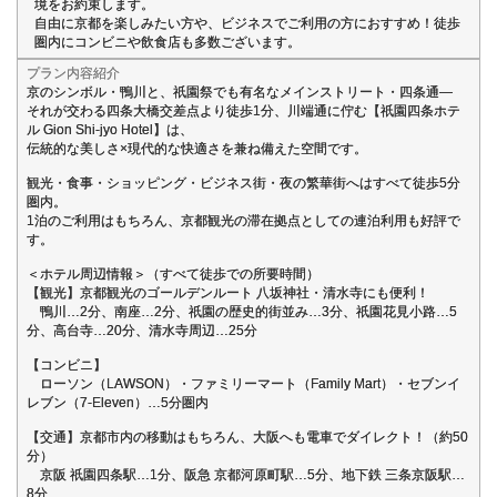
境をお約束します。
自由に京都を楽しみたい方や、ビジネスでご利用の方におすすめ！徒歩
圏内にコンビニや飲食店も多数ございます。
プラン内容紹介
京のシンボル・鴨川と、祇園祭でも有名なメインストリート・四条通―
それが交わる四条大橋交差点より徒歩1分、川端通に佇む【祇園四条ホテ
ル Gion Shi-jyo Hotel】は、
伝統的な美しさ×現代的な快適さを兼ね備えた空間です。
観光・食事・ショッピング・ビジネス街・夜の繁華街へはすべて徒歩5分
圏内。
1泊のご利用はもちろん、京都観光の滞在拠点としての連泊利用も好評で
す。
＜ホテル周辺情報＞（すべて徒歩での所要時間）
【観光】京都観光のゴールデンルート 八坂神社・清水寺にも便利！
鴨川…2分、南座…2分、祇園の歴史的街並み…3分、祇園花見小路…5
分、高台寺…20分、清水寺周辺…25分
【コンビニ】
ローソン（LAWSON）・ファミリーマート（Family Mart）・セブンイ
レブン（7-Eleven）…5分圏内
【交通】京都市内の移動はもちろん、大阪へも電車でダイレクト！（約50
分）
京阪 祇園四条駅…1分、阪急 京都河原町駅…5分、地下鉄 三条京阪駅…
8分