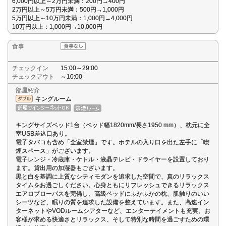
6,000円以上～2万円未満：200円→400円
2万円以上～5万円未満：500円→1,000円
5万円以上～10万円未満：1,000円→4,000円
10万円以上：1,000円→10,000円
食事
チェックイン
15:00～29:00
チェックアウト
～10:00
部屋紹介
キングルーム
キングサイズベッド1台（ベッド幅1820mm/長さ1950 mm）、枕元に全
室USB差込口あり。
電子タバコも含め「全室禁煙」です。ホテルの入り口を出た左手に「喫
煙スペース」がございます。
電子レンジ・冷蔵庫・ケトル・液晶テレビ・ドライヤーを設置しており
ます。貸出用の加湿器もございます。
黒と白を基調に上質なシティモダンを追求した空間で、真のリラックス
タイムをお過ごしください。心身ともにリフレッシュできるリラックス
エアロブローバスを完備し、高級ベッドにふかふかの枕、肌触りのいい
シーツなど、眠りの質を追求した設備を整えています。また、高速イン
ターネットやVODルームシアターなど、エンターテイメントも充実。お
客様が求める快適さとリラックス、そして特別な時間を過ごすための環