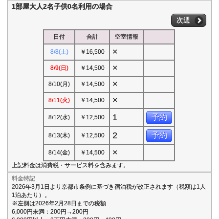
1部屋大人2名子供0名利用の場合
次週
日付
合計
空室情報
×
8/8(土)
￥16,500
×
8/9(日)
￥14,500
×
8/10(月)
￥14,500
×
8/11(火)
￥14,500
1
予約
8/12(水)
￥12,500
2
予約
8/13(木)
￥12,500
×
8/14(金)
￥14,500
上記料金は消費税・サービス料を含みます。
料金特記
2026年3月1日より京都市条例に基づき宿泊税が改正されます（税額は1人
1泊あたり）。
※左側は2026年2月28日までの税額
6,000円未満：200円→200円