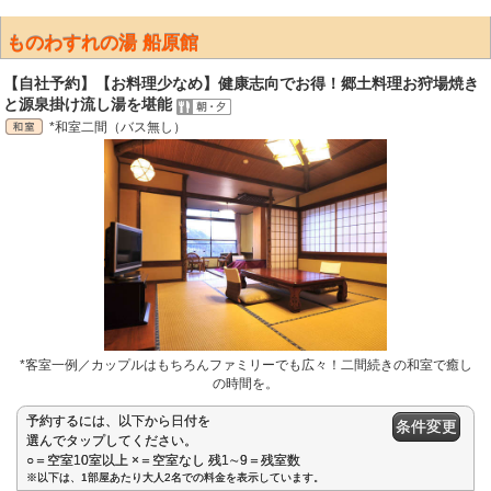
ものわすれの湯 船原館
【自社予約】【お料理少なめ】健康志向でお得！郷土料理お狩場焼き
と源泉掛け流し湯を堪能
*和室二間（バス無し）
*客室一例／カップルはもちろんファミリーでも広々！二間続きの和室で癒し
の時間を。
予約するには、以下から日付を
条件変更
選んでタップしてください。
○＝空室10室以上 ×＝空室なし 残1∼9＝残室数
※以下は、1部屋あたり大人2名での料金を表示しています。