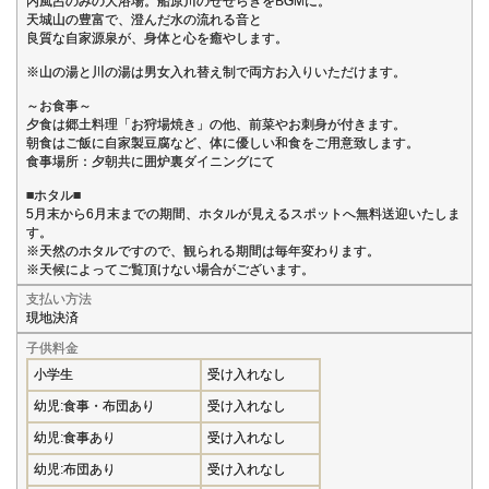
内風呂のみの大浴場。船原川のせせらぎをBGMに。
天城山の豊富で、澄んだ水の流れる音と
良質な自家源泉が、身体と心を癒やします。
※山の湯と川の湯は男女入れ替え制で両方お入りいただけます。
～お食事～
夕食は郷土料理「お狩場焼き」の他、前菜やお刺身が付きます。
朝食はご飯に自家製豆腐など、体に優しい和食をご用意致します。
食事場所：夕朝共に囲炉裏ダイニングにて
■ホタル■
5月末から6月末までの期間、ホタルが見えるスポットへ無料送迎いたしま
す。
※天然のホタルですので、観られる期間は毎年変わります。
※天候によってご覧頂けない場合がございます。
支払い方法
現地決済
子供料金
小学生
受け入れなし
幼児:食事・布団あり
受け入れなし
幼児:食事あり
受け入れなし
幼児:布団あり
受け入れなし