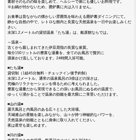
素材そのものの味を楽しめて、ヘルシーで体にも優しいお料理です。
※お鍋が付かないため、囲炉裏に火は入りません。
お食事は昔ながらの懐かしい雰囲気を味わえる囲炉裏ダイニングにて。
静かな自然の中で、レトロな館内と良質な天然温泉を一日中お楽しみくだ
さい。
水深1.2メートルの貸切温泉「たち湯」は、船原館ならでは。
～温泉～
古くから親しまれてきた伊豆屈指の良質な泉質。
毎分150リットルの豊富な湯量を、全てのお風呂で贅沢に
源泉かけ流ししております。24時間入浴可能。
■たち湯■
貸切制（1組45分無料・チェックイン後予約制）
水深1.2メートル、通常の温泉風呂の3倍ほどの深さは、
究極のリラクセーションを得るために考えられました。
豊富な湯量だから実現できるこの深いお風呂にぬるめの温度で、
ゆっくり浸かることで温泉の効能を最大限にご享受いただけます。
■山の湯■
露天風呂と内風呂のある広々とした大浴場。
天城連山の景観を楽しみながら、山々が持つ神秘的なパワーを、
天然温泉の効能とともに身体に取り入れてください。
夜は星空も楽しめます。
■川の湯■