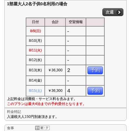
1部屋大人2名子供0名利用の場合
次週
日付
合計
空室情報
-
8/9(日)
-
8/10(月)
-
8/11(火)
-
8/12(水)
2
予約
8/13(木)
￥36,300
-
8/14(金)
4
予約
8/15(土)
￥36,300
上記料金は消費税・サービス料を含みます。
このプランは最大4泊までの予約受付となります。
料金特記
入湯税大人150円別途頂きます。
食事