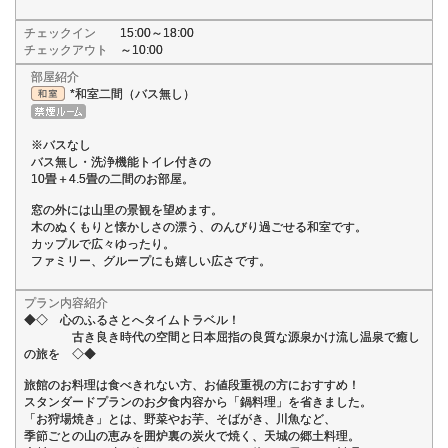
チェックイン
15:00～18:00
チェックアウト
～10:00
部屋紹介
*和室二間（バス無し）
※バスなし
バス無し・洗浄機能トイレ付きの
10畳＋4.5畳の二間のお部屋。
窓の外には山里の景観を望めます。
木のぬくもりと懐かしさの漂う、のんびり過ごせる和室です。
カップルで広々ゆったり。
ファミリー、グループにも嬉しい広さです。
プラン内容紹介
◆◇ 心のふるさとへタイムトラベル！
古き良き時代の空間と日本屈指の良質な源泉かけ流し温泉で癒し
の旅を ◇◆
旅館のお料理は食べきれない方、お値段重視の方におすすめ！
スタンダードプランのお夕食内容から「鍋料理」を省きました。
「お狩場焼き」とは、野菜やお芋、そばがき、川魚など、
季節ごとの山の恵みを囲炉裏の炭火で焼く、天城の郷土料理。