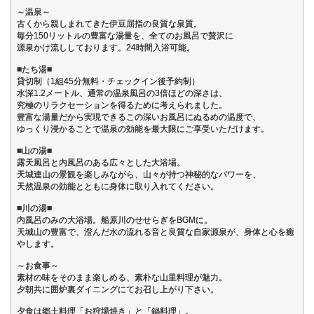
～温泉～
古くから親しまれてきた伊豆屈指の良質な泉質。
毎分150リットルの豊富な湯量を、全てのお風呂で贅沢に
源泉かけ流ししております。24時間入浴可能。
■たち湯■
貸切制（1組45分無料・チェックイン後予約制）
水深1.2メートル、通常の温泉風呂の3倍ほどの深さは、
究極のリラクセーションを得るために考えられました。
豊富な湯量だから実現できるこの深いお風呂にぬるめの温度で、
ゆっくり浸かることで温泉の効能を最大限にご享受いただけます。
■山の湯■
露天風呂と内風呂のある広々とした大浴場。
天城連山の景観を楽しみながら、山々が持つ神秘的なパワーを、
天然温泉の効能とともに身体に取り入れてください。
■川の湯■
内風呂のみの大浴場。船原川のせせらぎをBGMに。
天城山の豊富で、澄んだ水の流れる音と良質な自家源泉が、身体と心を癒
やします。
～お食事～
素材の味をそのまま楽しめる、素朴な山里料理が魅力。
夕朝共に囲炉裏ダイニングにてお召し上がり下さい。
夕食は郷土料理「お狩場焼き」と「鍋料理」。