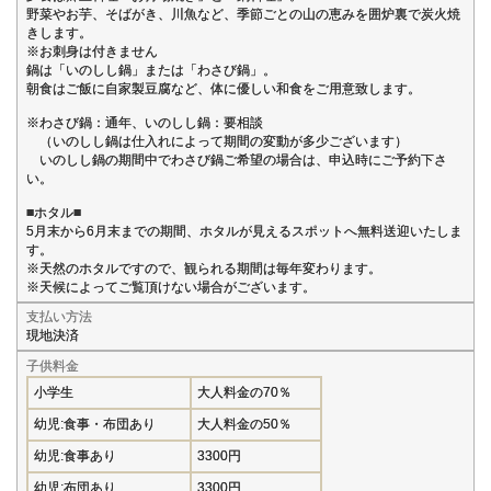
野菜やお芋、そばがき、川魚など、季節ごとの山の恵みを囲炉裏で炭火焼
きします。
※お刺身は付きません
鍋は「いのしし鍋」または「わさび鍋」。
朝食はご飯に自家製豆腐など、体に優しい和食をご用意致します。
※わさび鍋：通年、いのしし鍋：要相談
（いのしし鍋は仕入れによって期間の変動が多少ございます）
いのしし鍋の期間中でわさび鍋ご希望の場合は、申込時にご予約下さ
い。
■ホタル■
5月末から6月末までの期間、ホタルが見えるスポットへ無料送迎いたしま
す。
※天然のホタルですので、観られる期間は毎年変わります。
※天候によってご覧頂けない場合がございます。
支払い方法
現地決済
子供料金
小学生
大人料金の70％
幼児:食事・布団あり
大人料金の50％
幼児:食事あり
3300円
幼児:布団あり
3300円