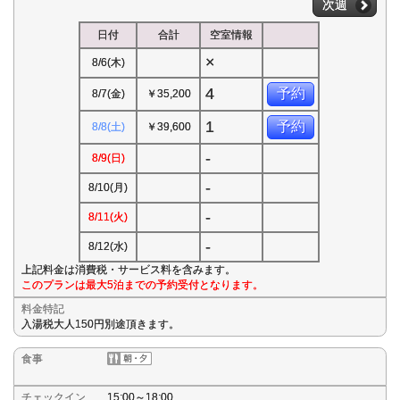
次週
日付
合計
空室情報
×
8/6(木)
4
予約
8/7(金)
￥35,200
1
予約
8/8(土)
￥39,600
-
8/9(日)
-
8/10(月)
-
8/11(火)
-
8/12(水)
上記料金は消費税・サービス料を含みます。
このプランは最大5泊までの予約受付となります。
料金特記
入湯税大人150円別途頂きます。
食事
チェックイン
15:00～18:00