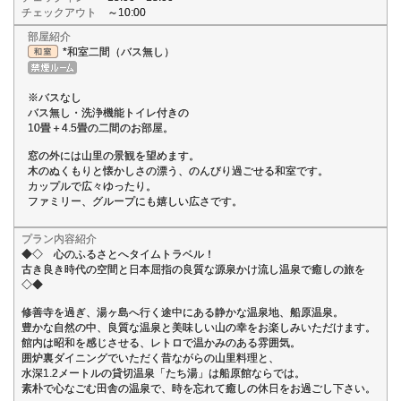
チェックアウト
～10:00
部屋紹介
*和室二間（バス無し）
※バスなし
バス無し・洗浄機能トイレ付きの
10畳＋4.5畳の二間のお部屋。
窓の外には山里の景観を望めます。
木のぬくもりと懐かしさの漂う、のんびり過ごせる和室です。
カップルで広々ゆったり。
ファミリー、グループにも嬉しい広さです。
プラン内容紹介
◆◇ 心のふるさとへタイムトラベル！
古き良き時代の空間と日本屈指の良質な源泉かけ流し温泉で癒しの旅を
◇◆
修善寺を過ぎ、湯ヶ島へ行く途中にある静かな温泉地、船原温泉。
豊かな自然の中、良質な温泉と美味しい山の幸をお楽しみいただけます。
館内は昭和を感じさせる、レトロで温かみのある雰囲気。
囲炉裏ダイニングでいただく昔ながらの山里料理と、
水深1.2メートルの貸切温泉「たち湯」は船原館ならでは。
素朴で心なごむ田舎の温泉で、時を忘れて癒しの休日をお過ごし下さい。