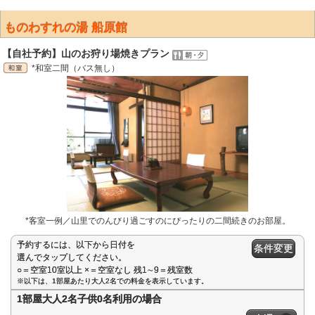
ものわすれの湯 船原館
【自社予約】山のお狩り場焼きプラン
*和室二間（バス無し）
*客室一例／山里でのんびり過ごすのにぴったりの二間続きのお部屋。
予約するには、以下から日付を
条件変更
選んでタップしてください。
○＝空室10室以上 ×＝空室なし 残1∼9＝残室数
※以下は、1部屋あたり大人2名での料金を表示しています。
1部屋大人2名子供0名利用の場合