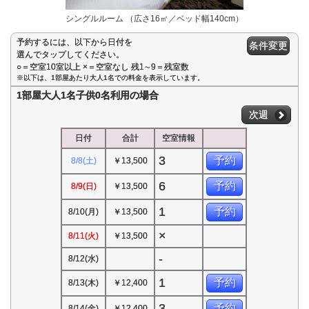
シングルルーム （広さ16㎡／ベッド幅140cm）
予約するには、以下から日付を
条件変更
選んでタップしてください。
○＝空室10室以上 ×＝空室なし 残1∼9＝残室数
※以下は、1部屋あたり大人1名での料金を表示しています。
1部屋大人1名子供0名利用の場合
次週
日付
合計
空室情報
3
予約
8/8(土)
￥13,500
6
予約
8/9(日)
￥13,500
1
予約
8/10(月)
￥13,500
×
8/11(火)
￥13,500
-
8/12(水)
1
予約
8/13(木)
￥12,400
3
予約
8/14(金)
￥12,400