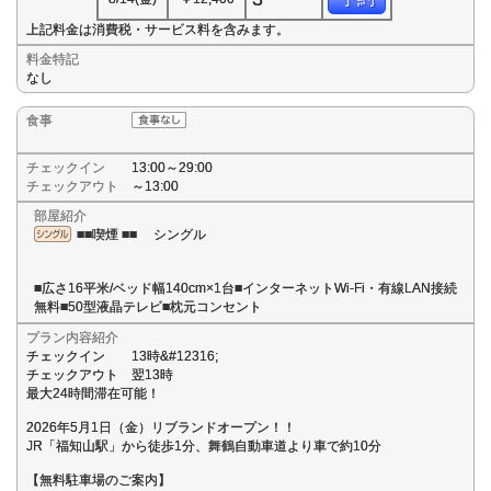
上記料金は消費税・サービス料を含みます。
料金特記
なし
食事
チェックイン
13:00～29:00
チェックアウト
～13:00
部屋紹介
■■喫煙 ■■ シングル
■広さ16平米/ベッド幅140cm×1台■インターネットWi-Fi・有線LAN接続
無料■50型液晶テレビ■枕元コンセント
プラン内容紹介
チェックイン 13時&#12316;
チェックアウト 翌13時
最大24時間滞在可能！
2026年5月1日（金）リブランドオープン！！
JR「福知山駅」から徒歩1分、舞鶴自動車道より車で約10分
【無料駐車場のご案内】