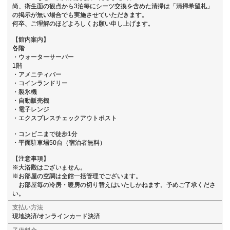
尚、衛生面の観点から3泊毎にシーツ交換を含めた清掃は「清掃希望札」
の掲示が無い場合でも実施させていただきます。
何卒、ご理解のほどよろしくお願い申し上げます。
【館内案内】
各階
・ウォーターサーバー
1階
・アメニティバー
・コインランドリー
・製氷機
・自動販売機
・電子レンジ
・エクスプレスチェックアウトポスト
・コンビニまで徒歩1分
・平面駐車場50台（宿泊者無料）
【注意事項】
※大浴殿はございません。
※お部屋の空調は全館一括管理でございます。
お部屋毎の冷房・暖房の切り替えはいたしかねます。予めご了承くださ
い。
支払い方法
現地決済/オンラインカード決済