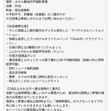
場所：ホテル敷地内平面駐車場
台数：50台
料金：宿泊者無料
※予約不可、到着順（先着順）のご案内です
※大型車は事前にホテルまでお問い合わせください
【全室標準仕様】
・テレビ画面上に館内案内をデジタル表示した「アパデジタルインフォメ
ーション」
・快眠を追求したアパホテルオリジナルベッド『Cloud fit（クラウドフィ
ット）』
・仕様の異なる2種類のオリジナルまくら
・ふんわりやわらか高級羽毛布団（デュベ）
・50型大型液晶テレビ
・通信速度とセキュリティの面で優れたWi-Fi6無料接続（有線LANと同時
使用可能）
・BBCニュース無料放映
・温水洗浄便座
・携帯、スマホの充電に便利な枕元コンセント
・明るさにこだわったシーリングライト
【2泊以上される方へ連泊清掃のご案内】
当館では地球環境に優しいホテル運営のため、連泊時の清掃はご希望の場
合のみ実施させていただきます。
清掃をご希望の場合は朝9時までに「清掃希望札」のマグネットをドアの
外に貼っていただきますようお願いいたします。
※シーツなどの寝具類は交換いたしません。