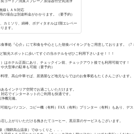
延長コード／消臭スプレー／加湿器付空気清浄
無線ＬＡＮ対応
利用の場合は別途料金がかかります。（要予約）
、カミソリ、綿棒、ボディタオルは1階エレベー
おります。
食事処『心介』にて和食を中心とした朝食バイキングをご用意しております。（7：0
”など観光スポットに歩いてすぐの当ホテルをぜひご利用下さいませ！！！
！）はホテル正面にあり、チェックイン前、チェックアウト後でも利用可能です！
クや大型車の駐車も可能（要予約）
牛料理、高山中華そば、居酒屋など地元ならではのお食事処もたくさんございます。
のあるインテリア空間でお過ごしいただけます。
Ｎ対応でインターネットのご利用も快適です。
清浄機完備。
用可能なパソコン、コピー機（有料）FAX（有料）プリンター（有料）もあり、デ
お召し上がりいただける挽きたてコーヒー、黒豆茶のサービスもございます。
温泉（飛騨高山温泉）でゆっくりと．．．