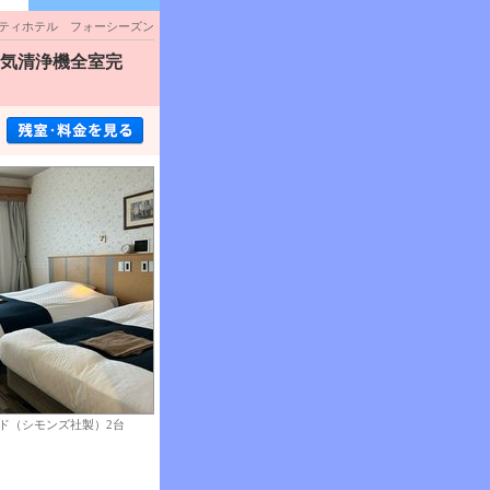
ティホテル フォーシーズン
空気清浄機全室完
ド（シモンズ社製）2台