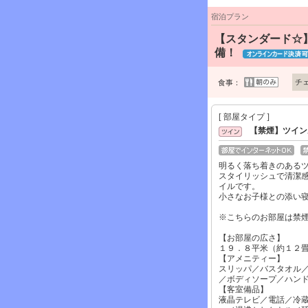
宿泊プラン
【スタンダード☆
備！
チ
食事：
[ 部屋タイプ ]
【禁煙】ツイン
明るく落ち着きのある
スタイリッシュで清潔
イルです。
小さなお子様との添い
※こちらのお部屋は禁
【お部屋の広さ】
１９．８平米（約１２
【アメニティー】
スリッパ／バスタオル
／ボディソープ／ハン
【客室備品】
液晶テレビ／電話／冷