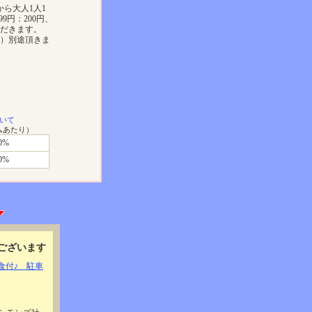
から大人1人1
999円：200円、
ただきます。
））別途頂きま
いて
ムあたり）
0%
0%
ございます
食付♪ 駐車