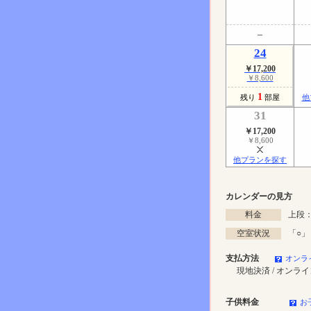
24
￥17,200
￥8,600
1
残り
部屋
他
31
￥17,200
￥8,600
他プランを探す
カレンダーの見方
料金
上段：
空室状況
「
○
」
支払方法
オンラ
現地決済 / オンラ
子供料金
お