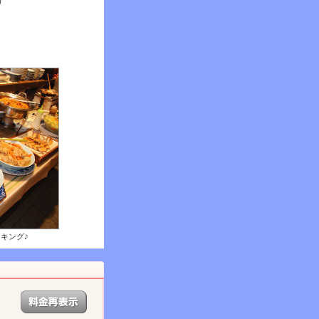
）
キング♪