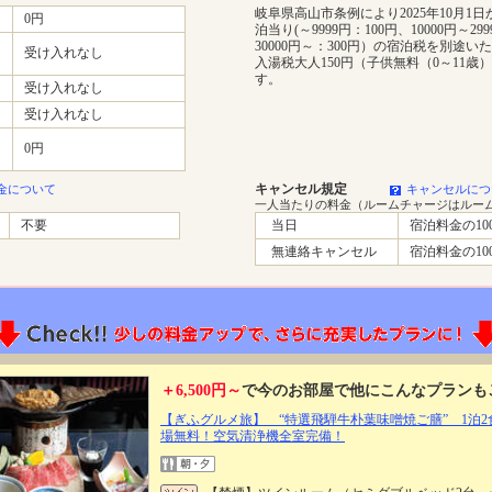
岐阜県高山市条例により2025年10月1日
0円
泊当り(～9999円：100円、10000円～29
30000円～：300円）の宿泊税を別途い
受け入れなし
入湯税大人150円（子供無料（0～11歳
す。
受け入れなし
受け入れなし
0円
キャンセル規定
金について
キャンセルにつ
一人当たりの料金（ルームチャージはルー
不要
当日
宿泊料金の10
無連絡キャンセル
宿泊料金の10
＋6,500円～
で今のお部屋で他にこんなプランも
【ぎふグルメ旅】 “特選飛騨牛朴葉味噌焼ご膳” 1泊2
場無料！空気清浄機全室完備！