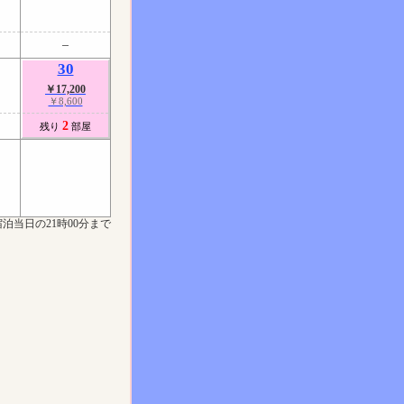
30
￥17,200
￥8,600
2
残り
部屋
泊当日の21時00分まで