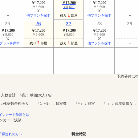
￥17,200
￥17,200
￥17,200
￥8,600
￥8,600
￥8,600
1
他プランを探す
残り
部屋
他プランを探す
25
26
27
28
29
￥17,200
￥17,200
￥17,200
￥17,200
￥8,600
￥8,600
￥8,600
￥8,600
2
1
プランを探す
残り
部屋
残り
部屋
他プランを探す
予約受付は宿
人数合計 下段：単価(大人1名)
：残室数余裕あり 「
1
～
9
」：残室数 「
×
」：満室 「-」：部屋提供なし
インカード決済とは
インカード決済
料金特記
子様連れの方へ