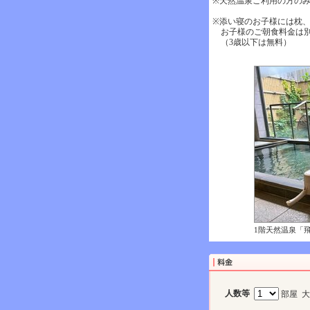
※天然温泉ご利用の方の
※添い寝のお子様には枕
お子様のご朝食料金は別
（3歳以下は無料）
1階天然温泉「
人数等
部屋 