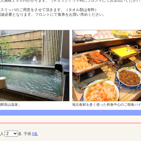
み入湯税１５０円かかります。（チェックアウト時にフロントにてお支払いください
、スリッパのご用意をさせて頂きます。（タオル類は有料）
途必要となります。フロントにて食券をお買い求めください。
飛騨高山温泉」
地元食材を多く使った和食中心のご朝食バイ
大人
名
子供
0名