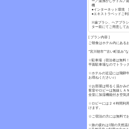
ー／湯沸かしケトル／
機
●インターネット環境 
●エキストラベッドご
※歯ブラシ、ヘアブラシ
ター前にてご用意して
[ プラン内容 ]
ご朝食はホテル内にあるお
“宮川朝市”“古い町並み
☆駐車場（宿泊者は無料
平面駐車場なのでトラッ
☆ホテルの近辺には飛騨
お尋ねください♪）
☆お部屋は明るく温かみ
客室やロビーは無線ＬＡ
全室に加湿機能付き空気
☆ロビーには２４時間利
けます。
☆ご宿泊の方には無料で
☆旅の疲れは1階の天然