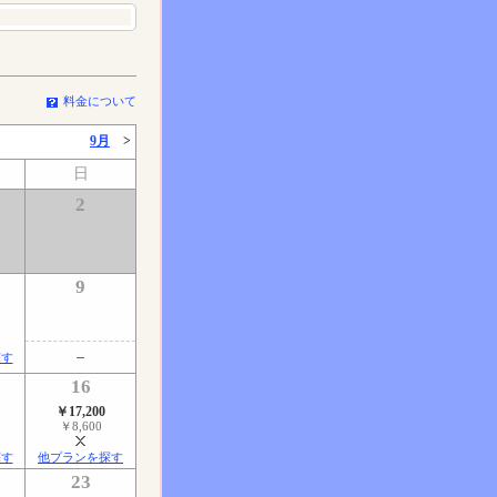
料金について
9月
>
日
2
9
探す
16
￥17,200
￥8,600
探す
他プランを探す
23