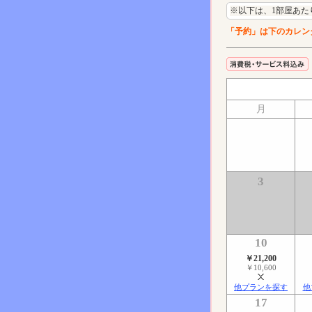
※以下は、1部屋あた
「予約」は下のカレン
月
3
10
￥21,200
￥10,600
他プランを探す
他
17