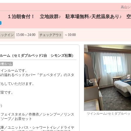
高山シ
】 １泊朝食付！ 立地抜群♪ 駐車場無料♪天然温泉あり♪ 
15:00～24:00
～10:00
ェックイン
チェックアウト
ルーム（セミダブルベッド2台 シモンズ社製）
ツインルームです。
感の溢れるベッドカバー『デュベタイプ』のスタ
寝もしていただけます。
煙室です。
畳）
ツインルーム♪セミダブルベッ
／フェイスタオル／作務衣／シャンプー／リンス
ドソープ／お茶セット
蔵庫／ユニットバス・シャワートイレ／ドライヤ