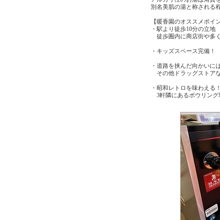
別名美肌の湯と称される
【暖香園のオススメポイ
・駅より徒歩10分の立地
徒歩圏内に商店街や多く
・キッズスペース完備！
・道路を挟んだ向かいに
その他ドラッグストアな
・昭和レトロを味わえる
3軒隣にあるボウリング