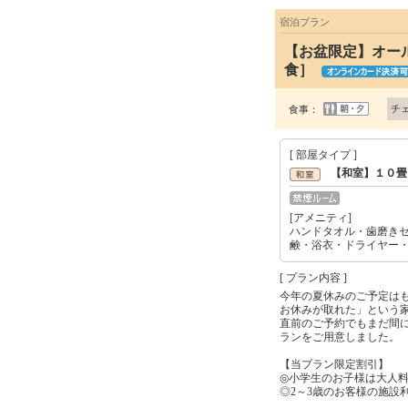
宿泊プラン
【お盆限定】オー
食］
チ
食事：
[ 部屋タイプ ]
【和室】１０畳
[アメニティ]
ハンドタオル・歯磨き
鹸・浴衣・ドライヤー
[ プラン内容 ]
今年の夏休みのご予定は
お休みが取れた」という
直前のご予約でもまだ間
ランをご用意しました。
【当プラン限定割引】
◎小学生のお子様は大人料
◎2～3歳のお客様の施設