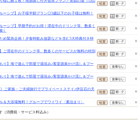
とり様に鮑１枚！地酒蒸し付き会席プラン／美肌の湯［1泊2
￥
クルーシブ】お子様半額プラン◎3歳以下のお子様は無料！
￥
クルーシブ】早期予約がお得！滞在中のドリンク等、数多く
￥
食］
ため緊急企画！夕食時飲み放題などを含む5大特典付き特
￥
】ご滞在中のドリンク等、数多くのサービスが無料の特別
￥
もり】海で遊んで部屋で湯浴み♪客室源泉かけ流し＆プー
￥
もり】海で遊んで部屋で湯浴み♪客室源泉かけ流し＆プー
￥
2食》ご家族・ご夫婦旅行でプライベートステイ♪伊豆石の天
￥
ル＆大浴場無料！グループでワイワイ〈素泊まり〉
￥
です（消費税・サービス料込み）