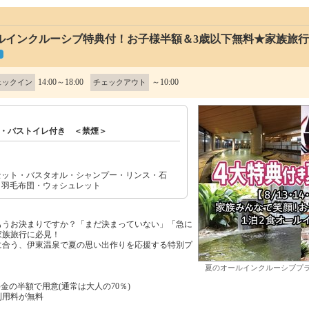
ルインクルーシブ特典付！お子様半額＆3歳以下無料★家族旅行
14:00～18:00
～10:00
ェックイン
チェックアウト
・バストイレ付き ＜禁煙＞
セット・バスタオル・シャンプー・リンス・石
・羽毛布団・ウォシュレット
もうお決まりですか？「まだ決まっていない」「急に
家族旅行に必見！
に合う、伊東温泉で夏の思い出作りを応援する特別プ
夏のオールインクルーシブプ
金の半額で用意(通常は大人の70％)
利用料が無料