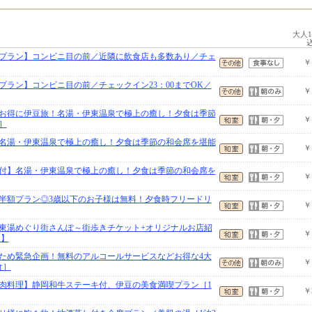
大人
プラン】コンビニ目の前／近隣に飲食店も多数あり／チェ
￥
プラン】コンビニ目の前／チェックイン23：00までOK／
￥
でお得に伊豆旅！名湯・伊東温泉で極上の癒し！夕食は季節
￥
］
名湯・伊東温泉で極上の癒し！夕食は季節の和会席を堪能
￥
付】名湯・伊東温泉で極上の癒し！夕食は季節の和会席を
￥
半額プラン◎3歳以下のお子様は無料！夕食時フリードリ
￥
東湯めぐり街さんぽ～街歩きチケット+オリジナルお店紹
￥
食】
ため緊急企画！無料のアルコールサービスなどお得な4大
￥
食］
肉料理】静岡和牛ステーキ付、伊豆の美食満喫プラン［1
￥