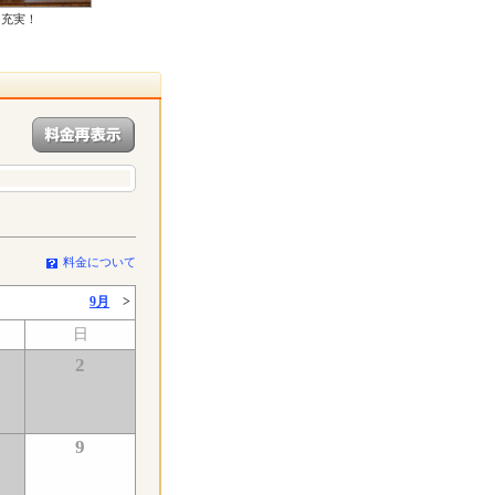
も充実！
料金について
9月
>
日
2
9
了