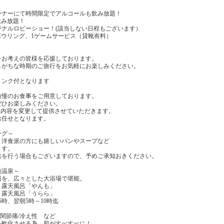
ーナーにて時間限定でアルコールも飲み放題！
飲み放題！
ジナルロビーショー！(該当しない日程もございます）
ボウリング、1ゲームサービス（貸靴有料）
をお考えの皆様を応援しております。
しがちな時期のご旅行をお気軽にお楽しみください。
リンク付となります
自慢のお食事をご用意しております。
ぜひお楽しみください。
立内容を変更して提供させていただきます。
お任せとなります。
ング～
、洋食派の方にも嬉しいパンやスープなど
ます。
供を行う場合もございますので、予めご承知おきください。
純温泉～
湯を、広々とした大浴場で堪能。
・露天風呂「やんも」
・露天風呂「うらら」
5時、翌朝5時～10時迄
/関節痛/冷え性 など
を軟化させる為、肌がすべすべに！