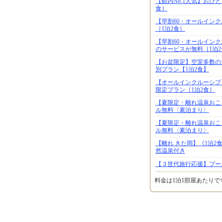
【館内No.1人気】おひ
食］
【早割60・オールイン
［1泊2食］
【早割60・オールイン
のサービスが無料［1泊2
【お盆限定】空室多数の
別プラン【1泊2食】
【オールインクルーシブ
限定プラン［1泊2食］
【夏限定・離れ温泉おこ
ル無料〈素泊まり〉
【夏限定・離れ温泉おこ
ル無料〈素泊まり〉
【離れ きた岡】《1泊
然温泉付き
【３世代旅行応援】プー
料金は1泊1部屋あたり