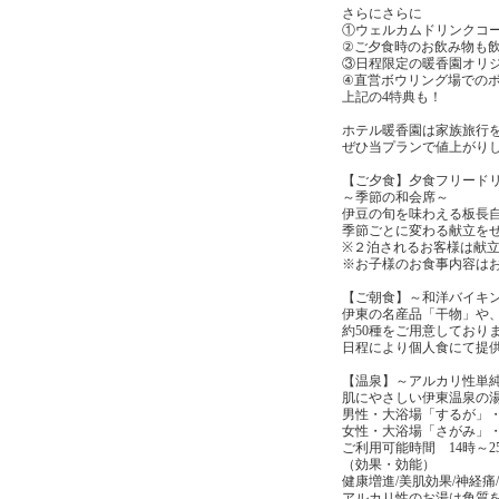
さらにさらに
①ウェルカムドリンクコ
②ご夕食時のお飲み物も
③日程限定の暖香園オリ
④直営ボウリング場での
上記の4特典も！
ホテル暖香園は家族旅行
ぜひ当プランで値上がり
【ご夕食】夕食フリード
～季節の和会席～
伊豆の旬を味わえる板長
季節ごとに変わる献立を
※２泊されるお客様は献
※お子様のお食事内容は
【ご朝食】～和洋バイキ
伊東の名産品「干物」や
約50種をご用意しており
日程により個人食にて提
【温泉】～アルカリ性単
肌にやさしい伊東温泉の
男性・大浴場「するが」
女性・大浴場「さがみ」
ご利用可能時間 14時～2
（効果・効能）
健康増進/美肌効果/神経痛
アルカリ性のお湯は角質