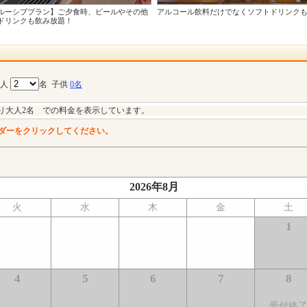
ルーシブプラン】ご夕食時、ビールやその他
アルコール飲料だけでなくソフトドリンク
ドリンクも飲み放題！
大人
名
子供
0名
り大人2名 での料金を表示しています。
ダーをクリックしてください。
2026年8月
火
水
木
金
土
1
4
5
6
7
8
受付終