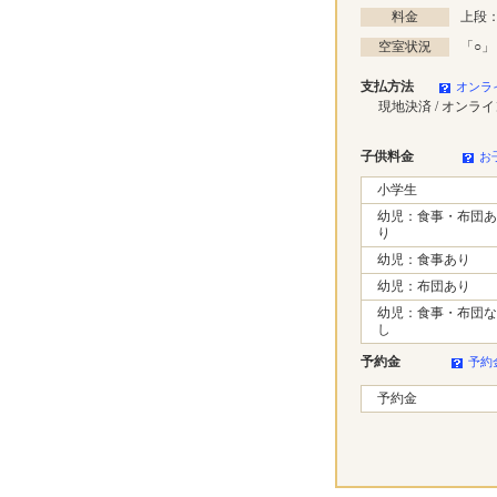
料金
上段：
空室状況
「
○
」
支払方法
オンラ
現地決済 / オンラ
子供料金
お
小学生
幼児：食事・布団あ
り
幼児：食事あり
幼児：布団あり
幼児：食事・布団な
し
予約金
予約
予約金