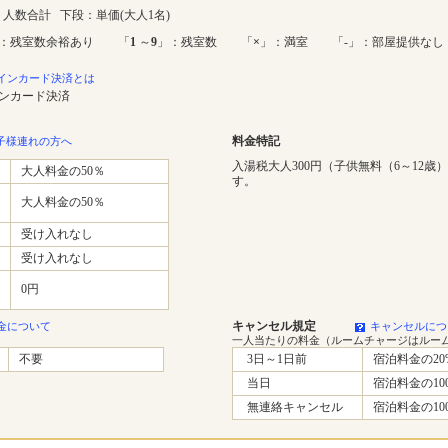
人数合計 下段：単価(大人1名)
：残室数余裕あり 「
1
～
9
」：残室数 「
×
」：満室 「-」：部屋提供なし
インカード決済とは
インカード決済
料金特記
子様連れの方へ
入湯税大人300円（子供無料（6～12歳
大人料金の50％
す。
大人料金の50％
受け入れなし
受け入れなし
0円
キャンセル規定
金について
キャンセルにつ
一人当たりの料金（ルームチャージはルー
不要
3日～1日前
宿泊料金の20
当日
宿泊料金の10
無連絡キャンセル
宿泊料金の10