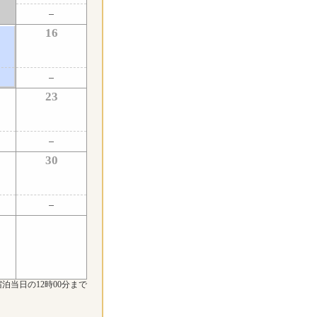
16
23
30
泊当日の12時00分まで