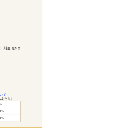
））別途頂きま
いて
ムあたり）
%
0%
0%