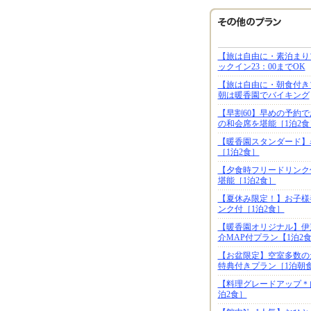
【旅は自由に・素泊まり
ックイン23：00までOK
【旅は自由に・朝食付き
朝は暖香園でバイキング
【早割60】早めの予約
の和会席を堪能［1泊2食
【暖香園スタンダード】
［1泊2食］
【夕食時フリードリンク
堪能［1泊2食］
【夏休み限定！】お子様
ンク付［1泊2食］
【暖香園オリジナル】伊
介MAP付プラン【1泊2
【お盆限定】空室多数の
特典付きプラン［1泊朝
【料理グレードアップ＊
泊2食］