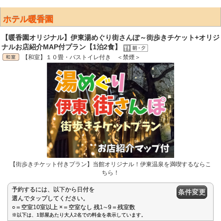
ホテル暖香園
【暖香園オリジナル】伊東湯めぐり街さんぽ～街歩きチケット+オリジ
ナルお店紹介MAP付プラン【1泊2食】
【和室】１０畳・バストイレ付き ＜禁煙＞
【街歩きチケット付きプラン】当館オリジナル！伊東温泉を満喫するならこ
ちら！
予約するには、以下から日付を
条件変更
選んでタップしてください。
○＝空室10室以上 ×＝空室なし 残1∼9＝残室数
※以下は、1部屋あたり大人2名での料金を表示しています。