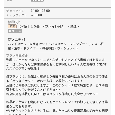
チェックイン
14:00～18:00
チェックアウト
～10:00
部屋紹介
【和室】１０畳・バストイレ付き ＜禁煙＞
[アメニティ]
ハンドタオル・歯磨きセット・バスタオル・シャンプー・リンス・石
鹸・浴衣・ドライヤー・羽毛布団・ウォシュレット
プラン内容紹介
到着してホテルでゆっくり…そんな過ごし方もとても素敵ではあります
が、せっかくならば伊東温泉をもっと満喫したい！そんなお客様に"超"オ
ススメのプランが誕生！
当プランには、当館より徒歩１０分圏内程の距離にある人気のお店で使え
る「街歩きチケット」がお一人様に２枚付いています！
店舗により特典は異なりますが、このチケット１枚で特別なサービスや割
引を楽しんでいただくことができます♪
お店紹介を掲載したＭＡＰはスタッフが作成した完全オリジナル！
お早めに伊東にお越しになってもホテルフロントでお渡しをできるよう準
備をしております。
ぜひチケットとＭＡＰを片手に、魅力たっぷりな伊東温泉の街歩きを満喫
してください♪