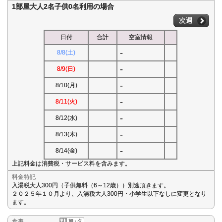
1部屋大人2名子供0名利用の場合
次週
日付
合計
空室情報
-
8/8(土)
-
8/9(日)
-
8/10(月)
-
8/11(火)
-
8/12(水)
-
8/13(木)
-
8/14(金)
上記料金は消費税・サービス料を含みます。
料金特記
入湯税大人300円（子供無料（6～12歳））別途頂きます。
２０２５年１０月より、入湯税大人300円・小学生以下なしに変更となり
ます。
食事