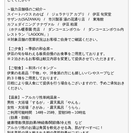
～協力店舗様のご紹介～
スイートハウス わかば / ジェラテリア カプリ / 伊豆 旬実堂
サザンカ(SAZANKA) / 市川製茶 湯の花通り店 / 東海館
カフェダイニング ナナヴァル / 伊豆 柏屋
（ホテル暖香園 売店 / ダンコーエンボウル / ダンコーエンボウル内
レストラン「LAGOON」）
※対象店舗の営業状況はお客様ご自身でご確認ください。
【ご夕食】～季節の和会席～
伊豆の旬を味わえる板長自慢のお食事をご用意しております。
※２泊されるお客様は献立内容を変更して提供させていただきます。
【ご朝食】～和洋バイキング～
伊東の名産品「干物」や、洋食派の方にも嬉しいパンやスープなど
約３０種をご用意しております。
日程により個人食にて提供を行う場合もございますので、予めご承知おき
ください。
【温泉】～アルカリ性単純温泉～
男性・大浴場「するが」・露天風呂「やんも」
女性・大浴場「さがみ」・露天風呂「うらら」
ご利用可能時間 14時～25時、翌朝5時～10時迄
（効果・効能）
健康増進/美肌効果/神経痛/関節痛/冷え性 など
アルカリ性のお湯は角質を軟化させる為、肌がすべすべに！
別名美肌の湯と称される程の美肌効果がございます。