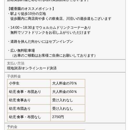
【暖香園のオススメポイント】
・駅より徒歩10分の立地
徒歩圏内に商店街や多くの飲食店、川沿いの遊歩道もございます
・14:00～18:30までウェルカムドリンクコーナーあり
無料でソフトドリンクをお召し上がりいただけます
・道路を挟んだ向かいにはセブンイレブン
・広い無料駐車場
（お車のご移動はお客様ご自身にお願いしております）
支払い方法
現地決済/オンラインカード決済
子供料金
小学生
大人料金の70％
幼児:食事・布団あり
大人料金の50％
幼児:食事あり
受け入れなし
幼児:布団あり
受け入れなし
幼児:食事・布団なし
2750円
予約金