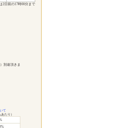
は2日前の17時00分まで
））別途頂きま
いて
ムあたり）
%
0%