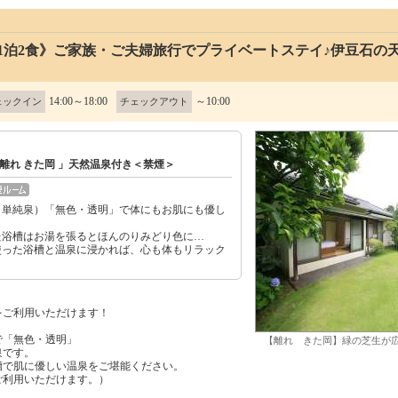
《1泊2食》ご家族・ご夫婦旅行でプライベートステイ♪伊豆石の
14:00～18:00
～10:00
ェックイン
チェックアウト
離れ きた岡 」天然温泉付き＜禁煙＞
（単純泉）「無色・透明」で体にもお肌にも優し
た浴槽はお湯を張るとほんのりみどり色に…
使った浴槽と温泉に浸かれば、心も体もリラック
をご利用いただけます！
で「無色・透明」
【離れ きた岡】緑の芝生が
泉です。
槽で肌に優しい温泉をご堪能ください。
ご利用いただけます。）