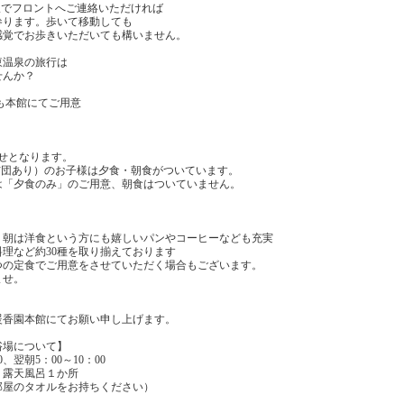
線でフロントへご連絡いただければ
参ります。歩いて移動しても
感覚でお歩きいただいても構いません。
東温泉の旅行は
せんか？
も本館にてご用意
せとなります。
布団あり）のお子様は夕食・朝食がついています。
夕食のみ」のご用意、朝食はついていません。
、朝は洋食という方にも嬉しいパンやコーヒーなども充実
理など約30種を取り揃えております
つの定食でご用意をさせていただく場合もございます。
ませ。
】
暖香園本館にてお願い申し上げます。
浴場について】
0、翌朝5：00～10：00
・露天風呂１か所
部屋のタオルをお持ちください）