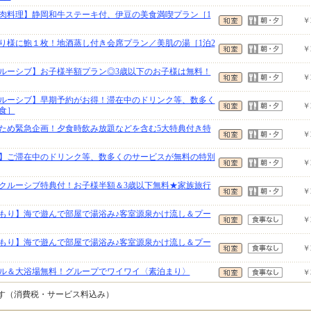
肉料理】静岡和牛ステーキ付、伊豆の美食満喫プラン［1
￥
とり様に鮑１枚！地酒蒸し付き会席プラン／美肌の湯［1泊2
￥
クルーシブ】お子様半額プラン◎3歳以下のお子様は無料！
￥
クルーシブ】早期予約がお得！滞在中のドリンク等、数多く
￥
食］
ため緊急企画！夕食時飲み放題などを含む5大特典付き特
￥
】ご滞在中のドリンク等、数多くのサービスが無料の特別
￥
クルーシブ特典付！お子様半額＆3歳以下無料★家族旅行
￥
もり】海で遊んで部屋で湯浴み♪客室源泉かけ流し＆プー
￥
もり】海で遊んで部屋で湯浴み♪客室源泉かけ流し＆プー
￥
ル＆大浴場無料！グループでワイワイ〈素泊まり〉
￥
です（消費税・サービス料込み）