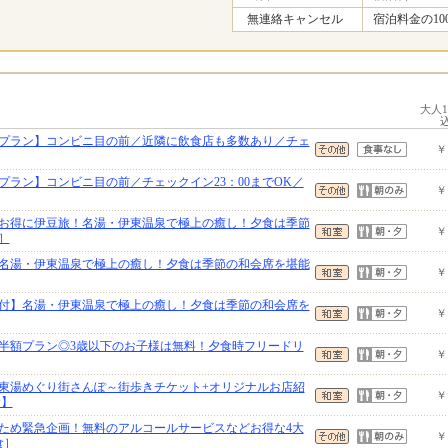
無連絡キャンセル
宿泊料金の10
大人
プラン】コンビニ目の前／近隣に飲食店も多数あり／チェ
￥
プラン】コンビニ目の前／チェックイン23：00までOK／
￥
でお得に伊豆旅！名湯・伊東温泉で極上の癒し！夕食は季節
￥
］
名湯・伊東温泉で極上の癒し！夕食は季節の和会席を堪能
￥
付】名湯・伊東温泉で極上の癒し！夕食は季節の和会席を
￥
半額プラン◎3歳以下のお子様は無料！夕食時フリードリ
￥
東湯めぐり街さんぽ～街歩きチケット+オリジナルお店紹
￥
食】
ため緊急企画！無料のアルコールサービスなどお得な4大
￥
食］