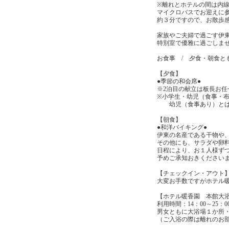
※離れとホテルの間は内
マイクロバスでお迎えに
約３分ですので、お散歩
家族やご夫婦で過ごす伊
特別室で優雅に過ごしま
お食事 / 夕食・朝食と
【夕食】
●季節の和会席●
※2泊目の献立は板長お任
※小学生・幼児（食事・
幼児（食事あり）とは「
【朝食】
●和洋バイキング●
伊東の名産である干物や
その他にも、サラダや卵料
日程により、お１人様ず
予めご承知おきください
【チェックイン・アウト
大変お手数ですがホテル
【ホテル暖香園 本館大
利用時間：14：00～25：0
男女ともに大浴場１か所
（ご入浴の際は離れのお