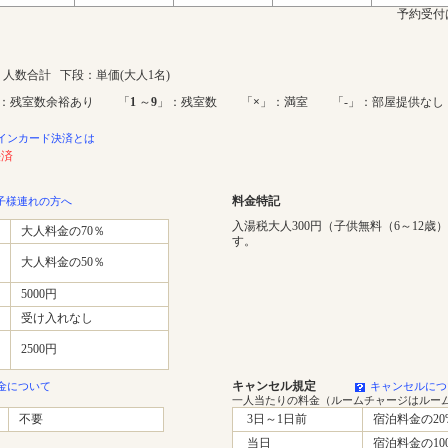
予約受付
人数合計 下段：単価(大人1名)
：残室数余裕あり 「
1
～
9
」：残室数 「
×
」：満室 「-」：部屋提供なし
インカード決済とは
決済
料金特記
子様連れの方へ
入湯税大人300円（子供無料（6～12歳
大人料金の70％
す。
大人料金の50％
5000円
受け入れなし
2500円
キャンセル規定
金について
キャンセルにつ
一人当たりの料金（ルームチャージはルー
不要
3日～1日前
宿泊料金の20
当日
宿泊料金の10