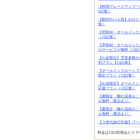
【料理グレードアップ＊
泊2食］
【館内No.1人気】おひ
食］
【早割60・オールイン
［1泊2食］
【早割60・オールイン
のサービスが無料［1泊2
【お盆限定】空室多数の
別プラン【1泊2食】
【オールインクルーシブ
限定プラン［1泊2食］
【お盆限定】オールイン
応援プラン［1泊2食］
【夏限定・離れ温泉おこ
ル無料〈素泊まり〉
【夏限定・離れ温泉おこ
ル無料〈素泊まり〉
【３世代旅行応援】プー
料金は1泊1部屋あたり