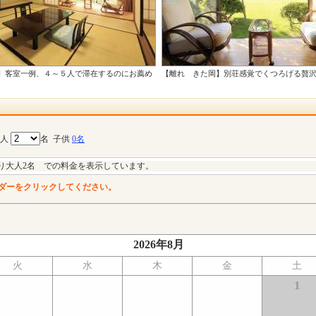
】客室一例、４～５人で滞在するのにお薦め
【離れ きた岡】別荘感覚でくつろげる贅
大人
名
子供
0名
り大人2名 での料金を表示しています。
ダーをクリックしてください。
2026年8月
火
水
木
金
土
1