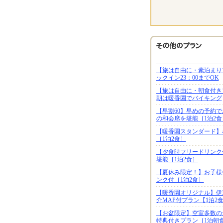
【旅は自由に・素泊まり
ックイン23：00までOK
【旅は自由に・朝食付き
朝は暖香園でバイキング
【早割60】早めの予約
の和会席を堪能［1泊2食
【暖香園スタンダード】
［1泊2食］
【夕食時フリードリンク
堪能［1泊2食］
【夏休み限定！】お子様
ンク付［1泊2食］
【暖香園オリジナル】伊
介MAP付プラン【1泊2
【お盆限定】空室多数の
特典付きプラン［1泊朝