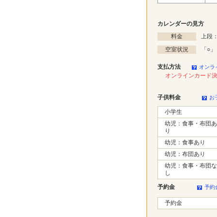
カレンダーの見方
料金
上段：
空室状況
「
○
」
支払方法
オンラ
オンラインカード
子供料金
お
小学生
幼児：食事・布団あ
り
幼児：食事あり
幼児：布団あり
幼児：食事・布団な
し
予約金
予約
予約金