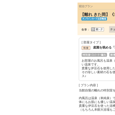
宿泊プラン
【離れ きた岡】
チ
食事：
[ 部屋タイプ ]
庭園を眺める「
お部屋のお風呂も温泉
い温泉です。
貴重な伊豆石を使用し
その珍しい素材の石を
ス♪
[ プラン内容 ]
当館自慢の離れの特別室
内風呂は温泉（単純泉）
体にもお肌にも優しい温
貴重な伊豆石を使った浴
（もちろん本館大浴場も