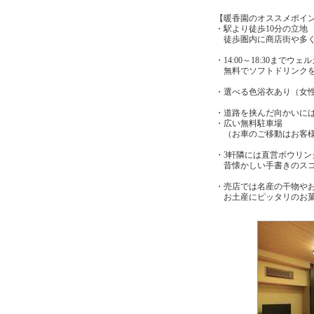
【暖香園のオススメポイ
・駅より徒歩10分の立地
徒歩圏内に商店街や多く
・14:00～18:30まで
無料でソフトドリンクを
・選べる色浴衣あり（女
・道路を挟んだ向かいに
・広い無料駐車場
（お車のご移動はお客様
・3軒隣には直営ボウリ
昔懐かしい手書きのスコ
・売店では名産の干物や
お土産にピッタリのお菓